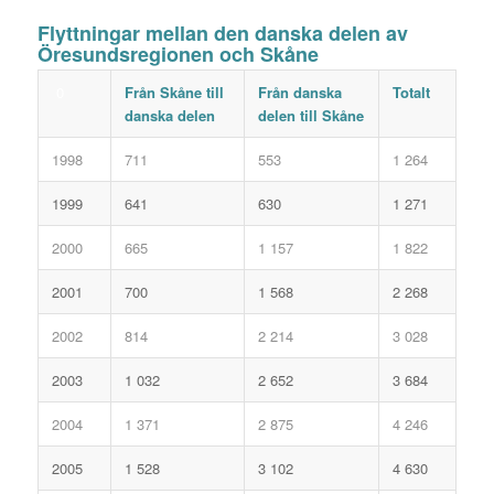
Flyttningar mellan den danska delen av
Öresundsregionen och Skåne
0
Från Skåne till
Från danska
Totalt
danska delen
delen till Skåne
1998
711
553
1 264
1999
641
630
1 271
2000
665
1 157
1 822
2001
700
1 568
2 268
2002
814
2 214
3 028
2003
1 032
2 652
3 684
2004
1 371
2 875
4 246
2005
1 528
3 102
4 630