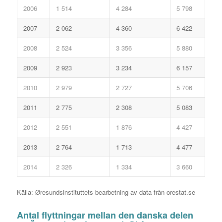
2006
1 514
4 284
5 798
2007
2 062
4 360
6 422
2008
2 524
3 356
5 880
2009
2 923
3 234
6 157
2010
2 979
2 727
5 706
2011
2 775
2 308
5 083
2012
2 551
1 876
4 427
2013
2 764
1 713
4 477
2014
2 326
1 334
3 660
Källa: Øresundsinstituttets bearbetning av data från orestat.se
Antal flyttningar mellan den danska delen