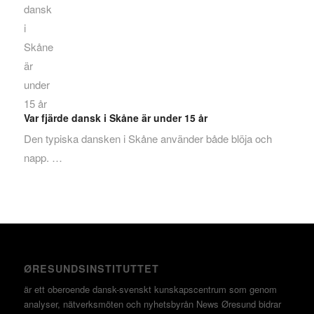
Var fjärde dansk i Skåne är under 15 år
Den typiska dansken i Skåne använder både blöja och
napp. …
ØRESUNDSINSTITUTTET
är ett oberoende dansk-svenskt kunskapscentrum som genom
analyser, nätverksmöten och nyhetsbyrån News Øresund bidrar