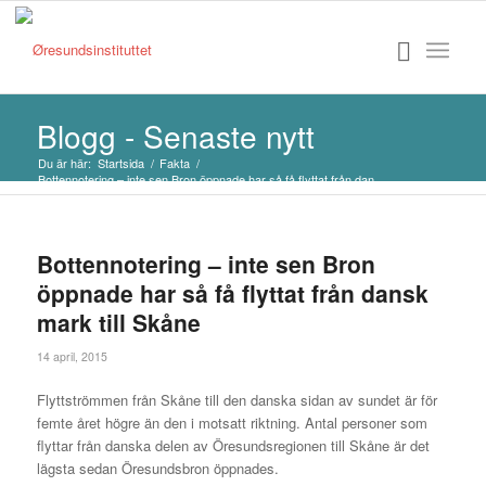
Blogg - Senaste nytt
Du är här:
Startsida
/
Fakta
/
Bottennotering – inte sen Bron öppnade har så få flyttat från dan...
Bottennotering – inte sen Bron
öppnade har så få flyttat från dansk
mark till Skåne
14 april, 2015
Flyttströmmen från Skåne till den danska sidan av sundet är för
femte året högre än den i motsatt riktning. Antal personer som
flyttar från danska delen av Öresundsregionen till Skåne är det
lägsta sedan Öresundsbron öppnades.