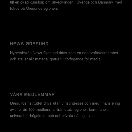
till en ökad kunskap om utvecklingen i Sverige och Danmark med
fokus på Öresundsregionen.
NEWS ØRESUND
Nyhetsbyrån News Øresund drivs som en non-profitverksamhet
och ställer allt material gratis till förfogande för media.
VÅRA MEDLEMMAR
Øresundsinstituttet drivs utan vinst­intresse och med finansiering
av mer än 100 medlemmar från stat, regioner, kommuner,
universitet, högskolor och det privata näringslivet.