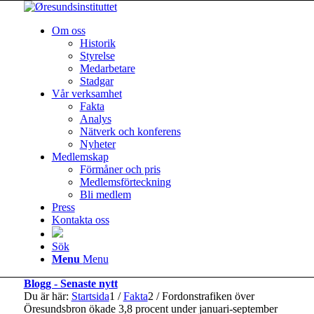
Om oss
Historik
Styrelse
Medarbetare
Stadgar
Vår verksamhet
Fakta
Analys
Nätverk och konferens
Nyheter
Medlemskap
Förmåner och pris
Medlemsförteckning
Bli medlem
Press
Kontakta oss
Sök
Menu
Menu
Blogg - Senaste nytt
Du är här:
Startsida
1
/
Fakta
2
/
Fordonstrafiken över
Öresundsbron ökade 3,8 procent under januari-september