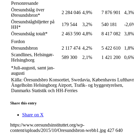
Personresande
Öresundståg över
2 284 046
4,9%
7 876 901
4,3%
Øresundsbron*
Öresundstågbiljetter på
179 544
3,2%
540 181
-2,6
HH*
Öresundståg totalt*
2 463 590
4,8%
8 417 082
3,8%
Fordon
Øresundsbron
2 117 474
4,2%
5 422 610
1,8%
Scandlines, Helsingør-
589 300
2,1%
1 421 200
0,6%
Helsingborg
*Juli-augusti, samt jan-
augusti
Källa: Öresundsbro Konsortiet, Swedavia, Københavns Lufthavn
Ängelholm Helsingborg Airport, Trafik- og byggestyrelsen,
Danmarks Statistik och HH-Ferries
Share this entry
Share on X
https://www.oresundsinstituttet.org/wp-
content/uploads/2015/10/Oresundsbron-webb1.jpg
427
640