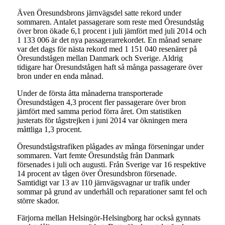
Även Öresundsbrons järnvägsdel satte rekord under
sommaren. Antalet passagerare som reste med Öresundståg
över bron ökade 6,1 procent i juli jämfört med juli 2014 och
1 133 006 är det nya passagerarrekordet. En månad senare
var det dags för nästa rekord med 1 151 040 resenärer på
Öresundstågen mellan Danmark och Sverige. Aldrig
tidigare har Öresundstågen haft så många passagerare över
bron under en enda månad.
Under de första åtta månaderna transporterade
Öresundstågen 4,3 procent fler passagerare över bron
jämfört med samma period förra året. Om statistiken
justerats för tågstrejken i juni 2014 var ökningen mera
måttliga 1,3 procent.
Öresundstågstrafiken plågades av många förseningar under
sommaren. Vart femte Öresundståg från Danmark
försenades i juli och augusti. Från Sverige var 16 respektive
14 procent av tågen över Öresundsbron försenade.
Samtidigt var 13 av 110 järnvägsvagnar ur trafik under
sommar på grund av underhåll och reparationer samt fel och
större skador.
Färjorna mellan Helsingör-Helsingborg har också gynnats