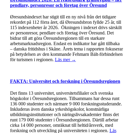
pendlare, personresor och företag över Öresund
Øresundsindexet har stigit till en ny nivå från det tidigare
rekordet på 112 förra året, då Øresundsbron fyllde 25 år, till
115 indexenheter år 2026. Ökningen i indexet drivs särskilt
av personresor, pendlare och företag över Öresund. Det
bidrar till att göra Öresundsregionen till en starkare
arbetsmarknadsregion. Endast en indikator har gått tillbaka
– danska fritidshus i Skåne. Årets tema i rapporten fokuserar
på betydelsen av den kommande Fehmarn Bält-förbindelsen
för turismen i regionen.
Läs mer →
FAKTA: Universitet och forskning i Öresundsregionen
Det finns 13 universitet, universitetsfilialer och svenska
högskolor i Öresundsregionen. Tillsammans har dessa runt
136 000 studenter och närmare 9 000 forskningsstuderande.
Inkluderas även danska yrkeshögskolor, konstnärliga
utbildningsinstitutioner och näringslivsakademier finns det
runt 179 000 studenter i Öresundsregionen. Därtill arbetar
cirka 14 000 personer, omräknat till heltid/årsverk, med
forskning och utveckling på universiteten i regionen.
Läs