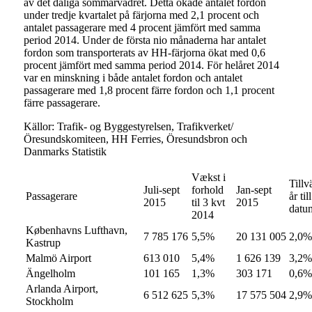
av det dåliga sommarvädret. Detta ökade antalet fordon
under tredje kvartalet på färjorna med 2,1 procent och
antalet passagerare med 4 procent jämfört med samma
period 2014. Under de första nio månaderna har antalet
fordon som transporterats av HH-färjorna ökat med 0,6
procent jämfört med samma period 2014. För helåret 2014
var en minskning i både antalet fordon och antalet
passagerare med 1,8 procent färre fordon och 1,1 procent
färre passagerare.
Källor: Trafik- og Byggestyrelsen, Trafikverket/
Öresundskomiteen, HH Ferries, Öresundsbron och
Danmarks Statistik
Vækst i
Tillv
Juli-sept
forhold
Jan-sept
Passagerare
år till
2015
til 3 kvt
2015
datu
2014
Københavns Lufthavn,
7 785 176
5,5%
20 131 005
2,0%
Kastrup
Malmö Airport
613 010
5,4%
1 626 139
3,2%
Ängelholm
101 165
1,3%
303 171
0,6%
Arlanda Airport,
6 512 625
5,3%
17 575 504
2,9%
Stockholm