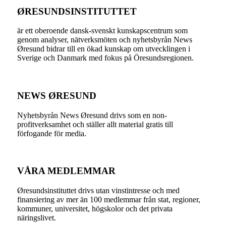
ØRESUNDSINSTITUTTET
är ett oberoende dansk-svenskt kunskapscentrum som
genom analyser, nätverksmöten och nyhetsbyrån News
Øresund bidrar till en ökad kunskap om utvecklingen i
Sverige och Danmark med fokus på Öresundsregionen.
NEWS ØRESUND
Nyhetsbyrån News Øresund drivs som en non-
profitverksamhet och ställer allt material gratis till
förfogande för media.
VÅRA MEDLEMMAR
Øresundsinstituttet drivs utan vinst­intresse och med
finansiering av mer än 100 medlemmar från stat, regioner,
kommuner, universitet, högskolor och det privata
näringslivet.