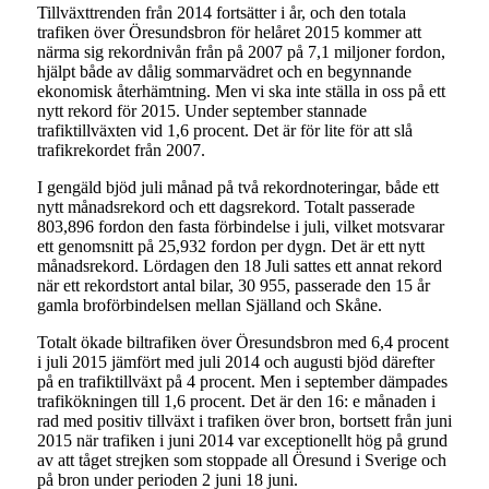
Tillväxttrenden från 2014 fortsätter i år, och den totala
trafiken över Öresundsbron för helåret 2015 kommer att
närma sig rekordnivån från på 2007 på 7,1 miljoner fordon,
hjälpt både av dålig sommarvädret och en begynnande
ekonomisk återhämtning. Men vi ska inte ställa in oss på ett
nytt rekord för 2015. Under september stannade
trafiktillväxten vid 1,6 procent. Det är för lite för att slå
trafikrekordet från 2007.
I gengäld bjöd juli månad på två rekordnoteringar, både ett
nytt månadsrekord och ett dagsrekord. Totalt passerade
803,896 fordon den fasta förbindelse i juli, vilket motsvarar
ett genomsnitt på 25,932 fordon per dygn. Det är ett nytt
månadsrekord. Lördagen den 18 Juli sattes ett annat rekord
när ett rekordstort antal bilar, 30 955, passerade den 15 år
gamla broförbindelsen mellan Själland och Skåne.
Totalt ökade biltrafiken över Öresundsbron med 6,4 procent
i juli 2015 jämfört med juli 2014 och augusti bjöd därefter
på en trafiktillväxt på 4 procent. Men i september dämpades
trafikökningen till 1,6 procent. Det är den 16: e månaden i
rad med positiv tillväxt i trafiken över bron, bortsett från juni
2015 när trafiken i juni 2014 var exceptionellt hög på grund
av att tåget strejken som stoppade all Öresund i Sverige och
på bron under perioden 2 juni 18 juni.