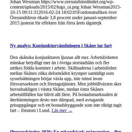
Johan Wessman
https://www.oresundsinstituttet.org/wp-
content/uploads/2015/02/logo_oi.png
Johan Wessman
2015-
10-15 09:11:31
2016-02-24 18:02:05
Fordonstrafiken över
Öresundsbron ökade 3,8 procent under januari-september
2015 justerat för effekten från förra årets tågstrejk
Ny analys: Konjunkturvändningen i Skåne tar fart
Den skånska konjunkturen ljusnar allt mer. Arbetslösheten
minskar betydligt mer än i övriga storstadslän och fler
utrikes födda kommer i arbete. Skillnaderna i arbetslöshet
mellan Skånes olika delområden krymper samtidigt som
sysselsättningen börjar växla upp, inte minst inom
försvarssektorn och företagstjänster. Men jobbtillväxten sker
huvudsakligen i västra Skåne, medan östra Skånes
arbetstillfällen har blivit allt färre. På bostadsmarknaden är
återhämtningen desto mer dämpad, med avtagande
prisuppgångar och ett bostadsbyggande som inte riktigt tagit
fart – förutom i Lund.
Läs mer →
Øresundsindex 2026: En rekordstark gränsregion – fler