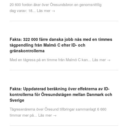
20 600 fordon åker över Öresundsbron en genomsnittlig
dag varav: 18...
Läs mer →
Fakta: 322 000 färre danska jobb nås med en timmes
tågpendling från Malmö C efter ID- och
gränskontrollerna
Med en tågresa på en timme från Malmö C kan...
Läs mer →
Fakta: Uppdaterad beräkning över effekterna av ID-
kontrollerna för Öresundstågen mellan Danmark och
Sverige
Tågresenärerna över Öresund tillbringar sammanlagt 6 660
timmar mer på...
Läs mer →