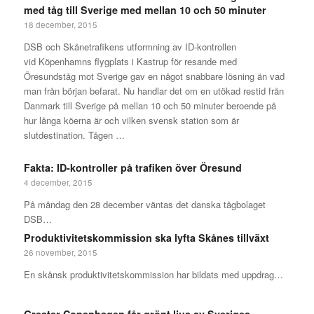
med tåg till Sverige med mellan 10 och 50 minuter
18 december, 2015
DSB och Skånetrafikens utformning av ID-kontrollen
vid Köpenhamns flygplats i Kastrup för resande med
Öresundståg mot Sverige gav en något snabbare lösning än vad
man från början befarat. Nu handlar det om en utökad restid från
Danmark till Sverige på mellan 10 och 50 minuter beroende på
hur långa köerna är och vilken svensk station som är
slutdestination. Tågen …
Fakta: ID-kontroller på trafiken över Öresund
4 december, 2015
På måndag den 28 december väntas det danska tågbolaget
DSB…
Produktivitetskommission ska lyfta Skånes tillväxt
26 november, 2015
En skånsk produktivitetskommission har bildats med uppdrag…
Greater Copenhagen får grönt ljus av Sveriges