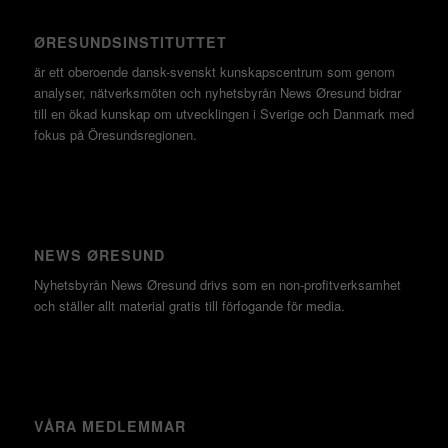
ØRESUNDSINSTITUTTET
är ett oberoende dansk-svenskt kunskapscentrum som genom
analyser, nätverksmöten och nyhetsbyrån News Øresund bidrar
till en ökad kunskap om utvecklingen i Sverige och Danmark med
fokus på Öresundsregionen.
NEWS ØRESUND
Nyhetsbyrån News Øresund drivs som en non-profitverksamhet
och ställer allt material gratis till förfogande för media.
VÅRA MEDLEMMAR