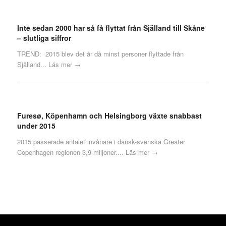
Inte sedan 2000 har så få flyttat från Själland till Skåne
– slutliga siffror
TREND: 2015 blev det år då minst personer flyttade från
Själland...
Läs mer →
Furesø, Köpenhamn och Helsingborg växte snabbast
under 2015
2015 passerade antalet invånare i dansk-svenska Greater
Copenhagen regionen 3,9 miljoner....
Läs mer →