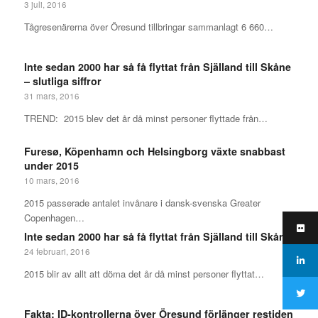
3 juli, 2016
Tågresenärerna över Öresund tillbringar sammanlagt 6 660…
Inte sedan 2000 har så få flyttat från Själland till Skåne
– slutliga siffror
31 mars, 2016
TREND: 2015 blev det år då minst personer flyttade från…
Furesø, Köpenhamn och Helsingborg växte snabbast
under 2015
10 mars, 2016
2015 passerade antalet invånare i dansk-svenska Greater
Copenhagen…
Inte sedan 2000 har så få flyttat från Själland till Skåne
24 februari, 2016
2015 blir av allt att döma det år då minst personer flyttat…
Fakta: ID-kontrollerna över Öresund förlänger restiden