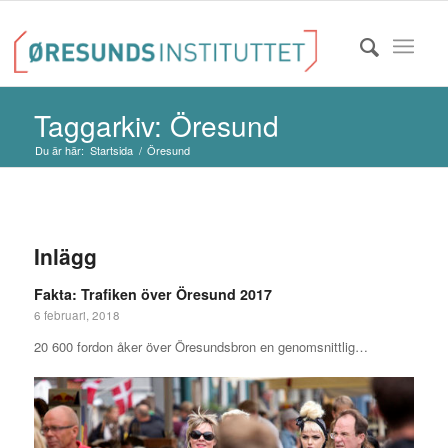
Taggarkiv: Öresund
Du är här:
Startsida
/
Öresund
Inlägg
Fakta: Trafiken över Öresund 2017
6 februari, 2018
20 600 fordon åker över Öresundsbron en genomsnittlig…