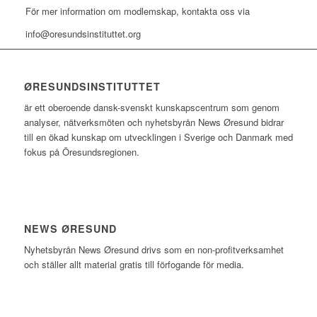
För mer information om modlemskap, kontakta oss via
info@oresundsinstituttet.org
ØRESUNDSINSTITUTTET
är ett oberoende dansk-svenskt kunskapscentrum som genom
analyser, nätverksmöten och nyhetsbyrån News Øresund bidrar
till en ökad kunskap om utvecklingen i Sverige och Danmark med
fokus på Öresundsregionen.
NEWS ØRESUND
Nyhetsbyrån News Øresund drivs som en non-profitverksamhet
och ställer allt material gratis till förfogande för media.