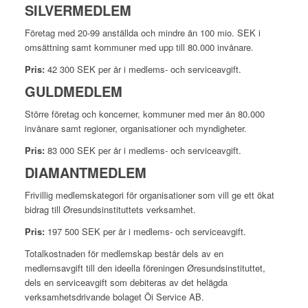
SILVERMEDLEM
Företag med 20-99 anställda och mindre än 100 mio. SEK i
omsätt­ning samt kommuner med upp till 80.000 invånare.
Pris:
42 300 SEK per år i medlems- och serviceavgift.
GULDMEDLEM
Större företag och koncerner, kommuner med mer än 80.000
invånare samt regioner, organisationer och myndigheter.
Pris:
83 000 SEK per år i medlems- och serviceavgift.
DIAMANTMEDLEM
Frivillig medlemskategori för organisationer som vill ge ett ökat
bidrag till Øresundsinstituttets verksamhet.
Pris:
197 500 SEK per år i med­lems- och serviceavgift.
Totalkostnaden för medlem­skap består dels av en
medlemsavgift till den ideella föreningen Øresundsinstituttet,
dels en serviceavgift som debiteras av det helägda
verksamhetsdrivande bolaget Öi Service AB.