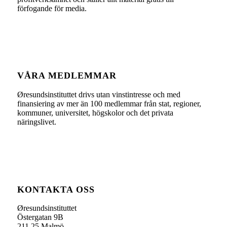
förfogande för media.
VÅRA MEDLEMMAR
Øresundsinstituttet drivs utan vinst­intresse och med
finansiering av mer än 100 medlemmar från stat, regioner,
kommuner, universitet, högskolor och det privata
näringslivet.
KONTAKTA OSS
Øresundsinstituttet
Östergatan 9B
211 25 Malmö