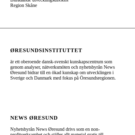
Region Skåne
ØRESUNDSINSTITUTTET
är ett oberoende dansk-svenskt kunskapscentrum som
genom analyser, nätverksmöten och nyhetsbyrån News
Øresund bidrar till en ökad kunskap om utvecklingen i
Sverige och Danmark med fokus på Öresundsregionen.
NEWS ØRESUND
Nyhetsbyrån News Øresund drivs som en non-
profitverksamhet och ställer allt material gratis till