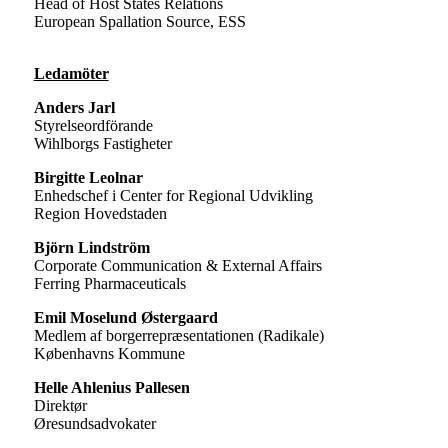
Head of Host States Relations
European Spallation Source, ESS
Ledamöter
Anders Jarl
Styrelseordförande
Wihlborgs Fastigheter
Birgitte Leolnar
Enhedschef i Center for Regional Udvikling
Region Hovedstaden
Björn Lindström
Corporate Communication & External Affairs
Ferring Pharmaceuticals
Emil Moselund Østergaard
Medlem af borgerrepræsentationen (Radikale)
Københavns Kommune
Helle Ahlenius Pallesen
Direktør
Øresundsadvokater