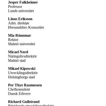
Jesper Falkheimer
Professor
Lunds universitet
Linus Eriksson
Adm. direktør
Øresundsbro Konsortiet
Mia Rönnmar
Rektor
Malmö universitet
Micael Nord
Näringslivsdirektör
Malmö stad
Mikael Kipowski
Utvecklingsdirektör
Helsingborgs stad
Per Thye Rasmussen
Chefkonsulent
Dansk Erhverv
Richard Gullstrand
Biträdande utvecklingsdirektör