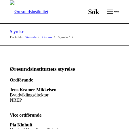
Sök
Menu
Styrelse
Du är här:
Startsida
/
Om oss
/
Styrelse
1
2
Øresundsinstituttets styrelse
Ordförande
Jens Kramer Mikkelsen
Byudviklingsdirektør
NREP
Vice ordförande
Pia Kinhult