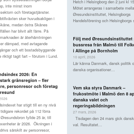
Hetch i Helsingborg den 2 juni kl 1
pp, inte minst inom
Mötet arrangeras i samarbete mell
sektorn och företagstjänster.
Øresundsinstituttet, Helsingborgs
btillväxten sker huvudsakligen i
Handelsförening och Helsingborgs 
Skåne, medan östra Skånes
lfällen har blivit allt färre. På
marknaden är återhämtningen
Följ med Øresundsinstituttet
mer dämpad, med avtagande
bussresa från Malmö till Fol
gångar och ett bostadsbyggande
i Allinge på Bornholm
 riktigt tagit fart – förutom i Lund.
10 april, 2026
Lär känna Danmark, dansk politik 
danska organisationer…
ndsindex 2026: En
stark gränsregion – fler
re, personresor och företag
Vem ska styra Danmark –
Öresund
frukostmöte i Malmö den 8 ap
 2026
danska valet och
indexet har stigit till en ny nivå
regeringsbildningen
 tidigare rekordet på 112 förra
27 mars, 2026
 Øresundsbron fyllde 25 år, till
Tisdagen den 24 mars gick danskar
exenheter år 2026. Ökningen i
val. Resultatet…
drivs särskilt av personresor,