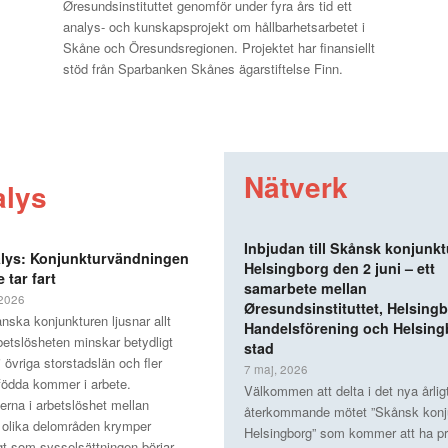
Øresundsinstituttet genomför under fyra års tid ett
analys- och kunskapsprojekt om hållbarhetsarbetet i
Skåne och Öresundsregionen. Projektet har finansiellt
stöd från Sparbanken Skånes ägarstiftelse Finn.
Nätverk
alys
Inbjudan till Skånsk konjunkt
lys: Konjunkturvändningen
Helsingborg den 2 juni – ett
 tar fart
samarbete mellan
 2026
Øresundsinstituttet, Helsing
nska konjunkturen ljusnar allt
Handelsförening och Helsin
betslösheten minskar betydligt
stad
 övriga storstadslän och fler
7 maj, 2026
 födda kommer i arbete.
Välkommen att delta i det nya årlig
erna i arbetslöshet mellan
återkommande mötet ”Skånsk konju
olika delområden krymper
Helsingborg” som kommer att ha p
gt som sysselsättningen börjar