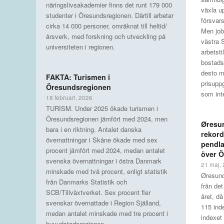
näringslivsakademier finns det runt 179 000
växla u
studenter i Öresundsregionen. Därtill arbetar
försvars
cirka 14 000 personer, omräknat till heltid/
Men job
årsverk, med forskning och utveckling på
västra 
universiteten i regionen.
arbetstil
bostads
desto 
FAKTA: Turismen i
prisupp
Öresundsregionen
som inte
18 februari, 2026
TURISM. Under 2025 ökade turismen i
Öresundsregionen jämfört med 2024, men
Øresu
bara i en riktning. Antalet danska
rekord
övernattningar i Skåne ökade med sex
pendla
procent jämfört med 2024, medan antalet
över 
svenska övernattningar i östra Danmark
21 maj,
minskade med två procent, enligt statistik
Øresunds
från Danmarks Statistik och
från det
SCB/Tillväxtverket. Sex procent fler
året, då
svenskar övernattade i Region Själland,
115 ind
medan antalet minskade med tre procent i
indexet 
huvudstadsregionen.