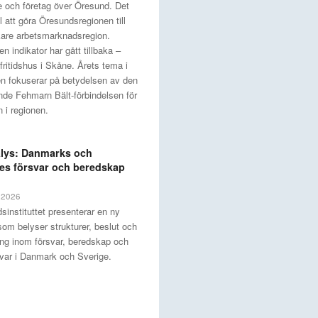
e och företag över Öresund. Det
ill att göra Öresundsregionen till
kare arbetsmarknadsregion.
n indikator har gått tillbaka –
fritidshus i Skåne. Årets tema i
en fokuserar på betydelsen av den
e Fehmarn Bält-förbindelsen för
 i regionen.
lys: Danmarks och
es försvar och beredskap
, 2026
sinstituttet presenterar en ny
som belyser strukturer, beslut och
ing inom försvar, beredskap och
rsvar i Danmark och Sverige.