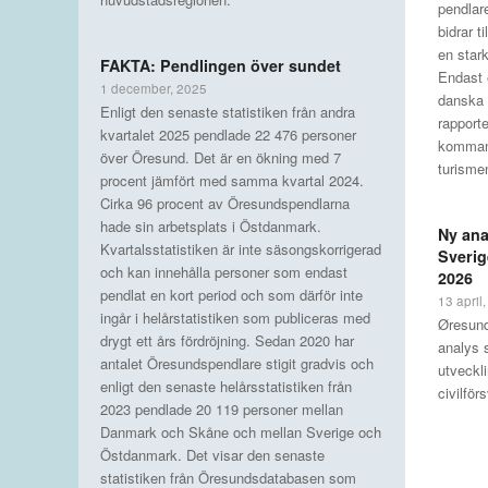
pendlar
bidrar t
en star
FAKTA: Pendlingen över sundet
Endast e
1 december, 2025
danska 
Enligt den senaste statistiken från andra
rapport
kvartalet 2025 pendlade 22 476 personer
kommand
över Öresund. Det är en ökning med 7
turismen
procent jämfört med samma kvartal 2024.
Cirka 96 procent av Öresundspendlarna
hade sin arbetsplats i Östdanmark.
Ny ana
Kvartalsstatistiken är inte säsongskorrigerad
Sverig
och kan innehålla personer som endast
2026
pendlat en kort period och som därför inte
13 april
ingår i helårstatistiken som publiceras med
Øresund
drygt ett års fördröjning. Sedan 2020 har
analys 
antalet Öresundspendlare stigit gradvis och
utveckl
enligt den senaste helårsstatistiken från
civilfö
2023 pendlade 20 119 personer mellan
Danmark och Skåne och mellan Sverige och
Östdanmark. Det visar den senaste
statistiken från Öresundsdatabasen som