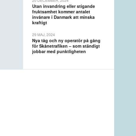
20 DECEMBER, 2024
Utan invandring eller stigande
fruktsamhet kommer antalet
invånare i Danmark att minska
kraftigt
29 MAJ, 2024
Nya tåg och ny operatör på gång
för Skånetrafiken – som ständigt
jobbar med punktligheten
Prenumerera på nyhetsbrev från
Øresundsinstituttet och News
Øresund: