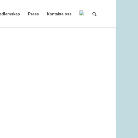
edlemskap
Press
Kontakta oss
Projekt om gränspendling