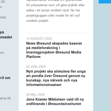
5.30.
för yrkeselever som vill göra praktik eller
an
jobba i ett annat nordiskt land. Nu har
projektgruppen sökt medel för ett nytt
stad.
nordiskt projekt.
 på
kemødet
15 AUGUSTI, 2025
News Øresund skapades baserat
på medieforskning i
Interregprojektet Øresund Media
och
Platform
25 JUNI, 2025
Nytt projekt ska stimulera fler unga
att pendla över Öresund genom ny
ril om
kunskap, nya nätverk och nya
informationsinsatser
20 MAJ, 2025
na till
Jens Kramer Mikkelsen vald till ny
ordförande i Øresundsinstituttet