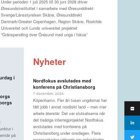
Under perioden 1 juli 2025 till 30 juni 2028 driver
Øresundsinstituttet i samarbete med Øresunddirekt
Sverige/Länsstyrelsen Skåne, Øresunddirekt
Danmark/Greater Copenhagen, Region Skåne, Roskilde
Universitet och Lunds universitet projektet
”Gränspendling över Öresund med unga i fokus”
Nyheter
urdag i
Nordfokus avslutades med
konferens på Christiansborg
7 december, 2025
borgs
Köpenhamn. Fler än tusen ungdomar har
gborgs
fått jobb i annat nordiskt land – men mer
arbete återstår. Det var slutsatserna när
det treåriga interregprojektet Nordfokus
t
avslutades med konferens på
nktur i
Christiansborg under onsdagen. Flera
remiär på
representanter vittnade om gränshinder