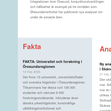
Integrationen över Öresund, konjunkturutvecklingen
och hållbarhet är exempel på tre områden som
Øresundsinstituttet har publicerat nya analyser om
under de senaste åren.
Fakta
An
FAKTA: Universitet och forskning i
Ny ana
Öresundsregionen
i Skåne
13 maj, 2026
27 maj,
Det finns 13 universitet, universitetsfilialer
Den skå
och svenska högskolor i Öresundsregionen.
mer. Ar
Tillsammans har dessa runt 136 000
mer än i
studenter och närmare 9 000
utrikes
forskningsstuderande. Inkluderas även
Skillnad
danska yrkeshögskolor, konstnärliga
Skånes 
utbildningsinstitutioner och
samtidi