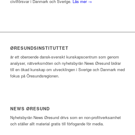
civilförsvar i Danmark och Sverige.
Läs mer →
ØRESUNDSINSTITUTTET
är ett oberoende dansk-svenskt kunskapscentrum som genom
analyser, nätverksmöten och nyhetsbyrån News Øresund bidrar
till en ökad kunskap om utvecklingen i Sverige och Danmark med
fokus på Öresundsregionen.
NEWS ØRESUND
Nyhetsbyrån News Øresund drivs som en non-profitverksamhet
och ställer allt material gratis till förfogande för media.