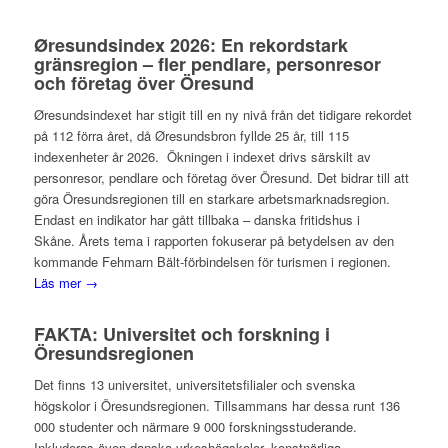
Øresundsindex 2026: En rekordstark
gränsregion – fler pendlare, personresor
och företag över Öresund
Øresundsindexet har stigit till en ny nivå från det tidigare rekordet
på 112 förra året, då Øresundsbron fyllde 25 år, till 115
indexenheter år 2026. Ökningen i indexet drivs särskilt av
personresor, pendlare och företag över Öresund. Det bidrar till att
göra Öresundsregionen till en starkare arbetsmarknadsregion.
Endast en indikator har gått tillbaka – danska fritidshus i
Skåne. Årets tema i rapporten fokuserar på betydelsen av den
kommande Fehmarn Bält-förbindelsen för turismen i regionen.
Läs mer →
FAKTA: Universitet och forskning i
Öresundsregionen
Det finns 13 universitet, universitetsfilialer och svenska
högskolor i Öresundsregionen. Tillsammans har dessa runt 136
000 studenter och närmare 9 000 forskningsstuderande.
Inkluderas även danska yrkeshögskolor, konstnärliga