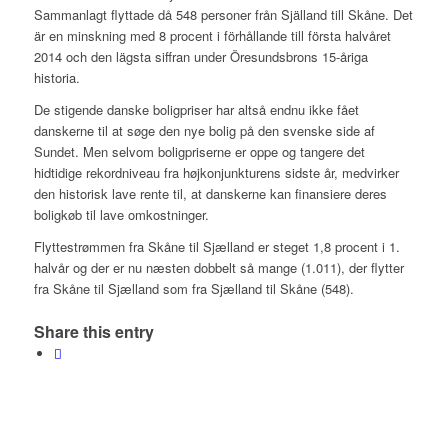
Sammanlagt flyttade då 548 personer från Själland till Skåne. Det
är en minskning med 8 procent i förhållande till första halvåret
2014 och den lägsta siffran under Öresundsbrons 15-åriga
historia.
De stigende danske boligpriser har altså endnu ikke fået
danskerne til at søge den nye bolig på den svenske side af
Sundet. Men selvom boligpriserne er oppe og tangere det
hidtidige rekordniveau fra højkonjunkturens sidste år, medvirker
den historisk lave rente til, at danskerne kan finansiere deres
boligkøb til lave omkostninger.
Flyttestrømmen fra Skåne til Sjælland er steget 1,8 procent i 1.
halvår og der er nu næsten dobbelt så mange (1.011), der flytter
fra Skåne til Sjælland som fra Sjælland til Skåne (548).
Share this entry