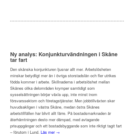
Ny analys: Konjunkturvändningen i Skåne
tar fart
Den skånska konjunkturen ljusnar allt mer. Arbetslösheten
minskar betydligt mer än i övriga storstadslän och fler utrikes
födda kommer i arbete. Skillnaderna i arbetslöshet mellan
Skånes olika delområden krymper samtidigt som
sysselsättningen börjar växla upp, inte minst inom
försvarssektorn och företagstjänster. Men jobbtillväxten sker
huvudsakligen i västra Skåne, medan östra Skånes
arbetstillfällen har blivit allt färre. På bostadsmarknaden är
återhämtningen desto mer dämpad, med avtagande
prisuppgångar och ett bostadsbyggande som inte riktigt tagit fart
– förutom i Lund.
Läs mer →