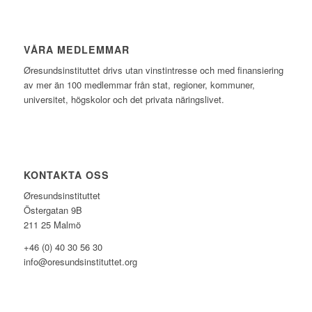
VÅRA MEDLEMMAR
Øresundsinstituttet drivs utan vinst­intresse och med finansiering
av mer än 100 medlemmar från stat, regioner, kommuner,
universitet, högskolor och det privata näringslivet.
KONTAKTA OSS
Øresundsinstituttet
Östergatan 9B
211 25 Malmö
+46 (0) 40 30 56 30
info@oresundsinstituttet.org