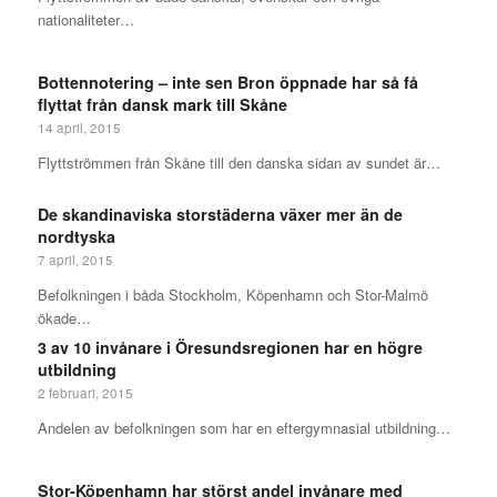
nationaliteter…
Bottennotering – inte sen Bron öppnade har så få
flyttat från dansk mark till Skåne
14 april, 2015
Flyttströmmen från Skåne till den danska sidan av sundet är…
De skandinaviska storstäderna växer mer än de
nordtyska
7 april, 2015
Befolkningen i båda Stockholm, Köpenhamn och Stor-Malmö
ökade…
3 av 10 invånare i Öresundsregionen har en högre
utbildning
2 februari, 2015
Andelen av befolkningen som har en eftergymnasial utbildning…
Stor-Köpenhamn har störst andel invånare med