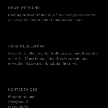
NEWS ØRESUND
Nyhetsbyrån News Øresund drivs som en non-profitverksamhet
och ställer allt material gratis till förfogande för media.
VÅRA MEDLEMMAR
Øresundsinstituttet drivs utan vinst­intresse och med finansiering
av mer än 100 medlemmar från stat, regioner, kommuner,
universitet, högskolor och det privata näringslivet.
KONTAKTA OSS
Øresundsinstituttet
Östergatan 9B
211 25 Malmö