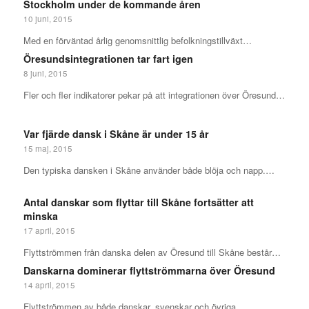
Stockholm under de kommande åren
10 juni, 2015
Med en förväntad årlig genomsnittlig befolkningstillväxt…
Öresundsintegrationen tar fart igen
8 juni, 2015
Fler och fler indikatorer pekar på att integrationen över Öresund…
Var fjärde dansk i Skåne är under 15 år
15 maj, 2015
Den typiska dansken i Skåne använder både blöja och napp.…
Antal danskar som flyttar till Skåne fortsätter att
minska
17 april, 2015
Flyttströmmen från danska delen av Öresund till Skåne består…
Danskarna dominerar flyttströmmarna över Öresund
14 april, 2015
Flyttströmmen av både danskar, svenskar och övriga