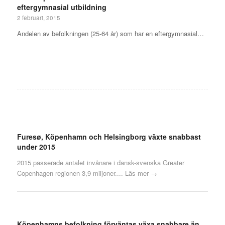
eftergymnasial utbildning
2 februari, 2015
Andelen av befolkningen (25-64 år) som har en eftergymnasial…
Furesø, Köpenhamn och Helsingborg växte snabbast
under 2015
2015 passerade antalet invånare i dansk-svenska Greater
Copenhagen regionen 3,9 miljoner....
Läs mer →
Köpenhamns befolkning förväntas växa snabbare än