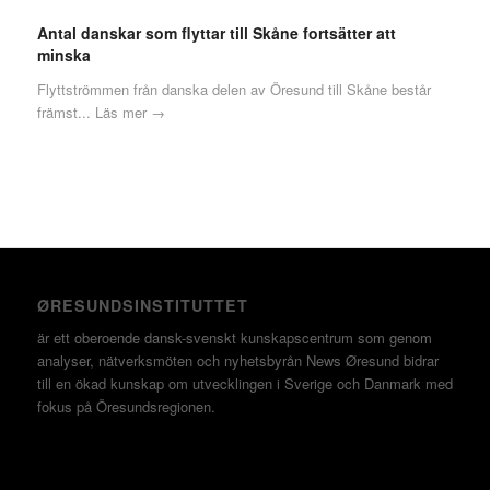
Antal danskar som flyttar till Skåne fortsätter att
minska
Flyttströmmen från danska delen av Öresund till Skåne består
främst...
Läs mer →
ØRESUNDSINSTITUTTET
är ett oberoende dansk-svenskt kunskapscentrum som genom
analyser, nätverksmöten och nyhetsbyrån News Øresund bidrar
till en ökad kunskap om utvecklingen i Sverige och Danmark med
fokus på Öresundsregionen.