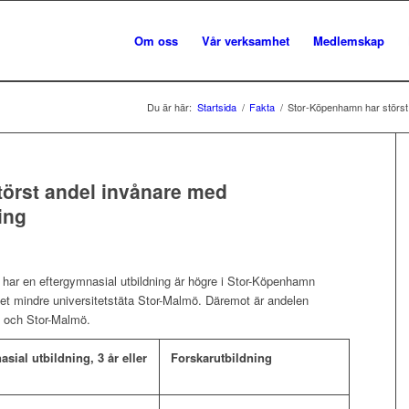
Om oss
Vår verksamhet
Medlemskap
Du är här:
Startsida
/
Fakta
/
Stor-Köpenhamn har störst 
örst andel invånare med
ing
 har en eftergymnasial utbildning är högre i Stor-Köpenhamn
t mindre universitetstäta Stor-Malmö. Däremot är andelen
n och Stor-Malmö.
sial utbildning, 3 år eller
Forskarutbildning