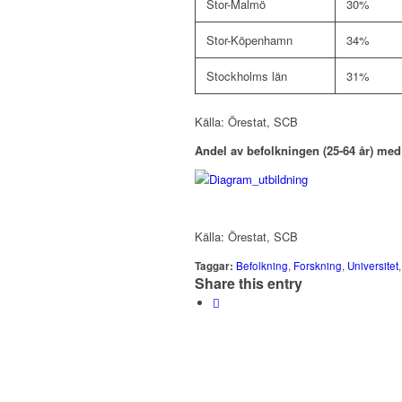
Stor-Malmö
30%
Stor-Köpenhamn
34%
Stockholms län
31%
Källa: Örestat, SCB
Andel av befolkningen (25-64 år) med
Källa: Örestat, SCB
Taggar:
Befolkning
,
Forskning
,
Universitet
Share this entry