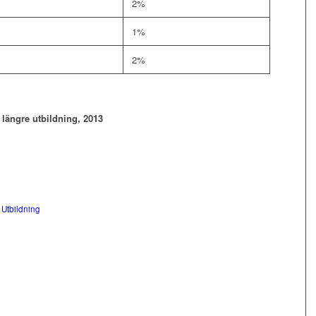
2%
1%
2%
 längre utbildning, 2013
,
Utbildning