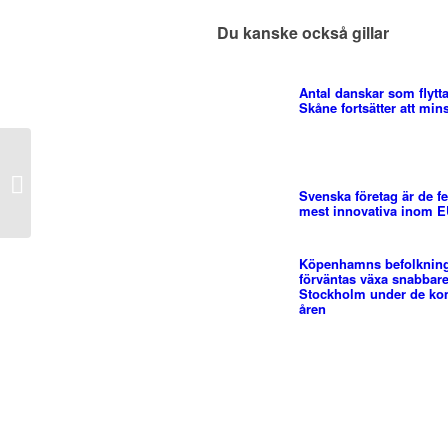
Du kanske också gillar
Antal danskar som flyttar
Skåne fortsätter att min
Sverige har fallit ner på
den globala topp 10
listan över de mest
Svenska företag är de f
mest innovativa inom 
konkurrenskraftiga...
Köpenhamns befolknin
förväntas växa snabbar
Stockholm under de k
åren