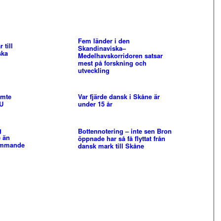
Fem länder i den
 till
Skandinaviska–
ska
Medelhavskorridoren satsar
mest på forskning och
utveckling
emte
Var fjärde dansk i Skåne är
EU
under 15 år
g
Bottennotering – inte sen Bron
e än
öppnade har så få flyttat från
ommande
dansk mark till Skåne