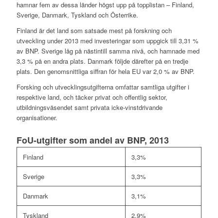
hamnar fem av dessa länder högst upp på topplistan – Finland,
Sverige, Danmark, Tyskland och Österrike.
Finland är det land som satsade mest på forskning och
utveckling under 2013 med investeringar som uppgick till 3,31 %
av BNP. Sverige låg på nästintill samma nivå, och hamnade med
3,3 % på en andra plats. Danmark följde därefter på en tredje
plats. Den genomsnittliga siffran för hela EU var 2,0 % av BNP.
Forsking och utvecklingsutgifterna omfattar samtliga utgifter i
respektive land, och täcker privat och offentlig sektor,
utbildningsväsendet samt privata icke-vinstdrivande
organisationer.
FoU-utgifter som andel av BNP, 2013
Finland
3,3%
Sverige
3,3%
Danmark
3,1%
Tyskland
2,9%