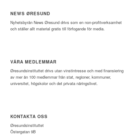
NEWS ØRESUND
Nyhetsbyrån News Øresund drivs som en non-profitverksamhet
och ställer allt material gratis till förfogande för media.
VÅRA MEDLEMMAR
Øresundsinstituttet drivs utan vinst­intresse och med finansiering
av mer än 100 medlemmar från stat, regioner, kommuner,
universitet, högskolor och det privata näringslivet.
KONTAKTA OSS
Øresundsinstituttet
Östergatan 9B