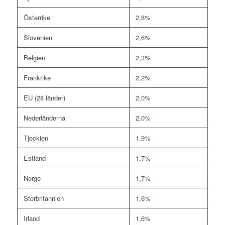
Österrike
2,8%
Slovenien
2,6%
Belgien
2,3%
Frankrike
2,2%
EU (28 länder)
2,0%
Nederländerna
2,0%
Tjeckien
1,9%
Estland
1,7%
Norge
1,7%
Storbritannien
1,6%
Irland
1,6%