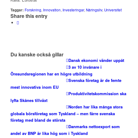
Taggar:
Forskning
,
Innovation
,
Investeringar
,
Näringsliv
,
Universitet
Share this entry
Du kanske också gillar
Dansk ekonomi vänder uppåt
3 av 10 invånare i
Öresundsregionen har en högre utbildning
Svenska företag är de femte
mest innovativa inom EU
Produktivitetskommission ska
lyfta Skånes tillväxt
Norden har lika många stora
globala börsföretag som Tyskland – men färre svenska
företag med bland de största
Danmarks nettoexport som
andel av BNP är lika hög som i Tyskland