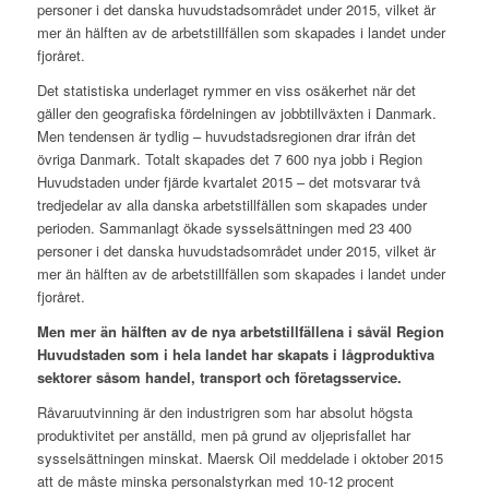
personer i det danska huvudstadsområdet under 2015, vilket är
mer än hälften av de arbetstillfällen som skapades i landet under
fjoråret.
Det statistiska underlaget rymmer en viss osäkerhet när det
gäller den geografiska fördelningen av jobbtillväxten i Danmark.
Men tendensen är tydlig – huvudstadsregionen drar ifrån det
övriga Danmark. Totalt skapades det 7 600 nya jobb i Region
Huvudstaden under fjärde kvartalet 2015 – det motsvarar två
tredjedelar av alla danska arbetstillfällen som skapades under
perioden. Sammanlagt ökade sysselsättningen med 23 400
personer i det danska huvudstadsområdet under 2015, vilket är
mer än hälften av de arbetstillfällen som skapades i landet under
fjoråret.
Men mer än hälften av de nya arbetstillfällena i såväl Region
Huvudstaden som i hela landet har skapats i lågproduktiva
sektorer såsom handel, transport och företagsservice.
Råvaruutvinning är den industrigren som har absolut högsta
produktivitet per anställd, men på grund av oljeprisfallet har
sysselsättningen minskat. Maersk Oil meddelade i oktober 2015
att de måste minska personalstyrkan med 10-12 procent