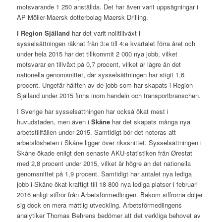
motsvarande 1 250 anställda. Det har även varit uppsägningar i
AP Möller-Maersk dotterbolag Maersk Drilling.
I Region Själland
har det varit nolltillväxt i
sysselsättningen räknat från 3:e till 4:e kvartalet förra året och
under hela 2015 har det tillkommit 2 000 nya jobb, vilket
motsvarar en tillväxt på 0,7 procent, vilket är lägre än det
nationella genomsnittet, där sysselsättningen har stigit 1,6
procent. Ungefär hälften av de jobb som har skapats i Region
Själland under 2015 finns inom handeln och transportbranschen.
I Sverige har sysselsättningen har också ökat mest i
huvudstaden, men även i
Skåne
har det skapats många nya
arbetstillfällen under 2015. Samtidigt bör det noteras att
arbetslösheten i Skåne ligger över rikssnittet. Sysselsättningen i
Skåne ökade enligt den senaste AKU-statistiken från Ørestat
med 2,8 procent under 2015, vilket är högre än det nationella
genomsnittet på 1,9 procent. Samtidigt har antalet nya lediga
jobb i Skåne ökat kraftigt till 18 800 nya lediga platser i februari
2016 enligt siffror från Arbetsförmedlingen. Bakom siffrorna döljer
sig dock en mera måttlig utveckling. Arbetsförmedlingens
analytiker Thomas Behrens bedömer att det verkliga behovet av