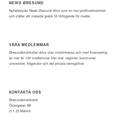
NEWS ØRESUND
Nyhetsbyrån News Øresund drivs som en non-profitverksamhet
och ställer allt material gratis till förfogande för media.
VÅRA MEDLEMMAR
Øresundsinstituttet drivs utan vinst­intresse och med finansiering
av mer än 100 medlemmar från stat, regioner, kommuner,
universitet, högskolor och det privata näringslivet.
KONTAKTA OSS
Øresundsinstituttet
Östergatan 9B
211 25 Malmö