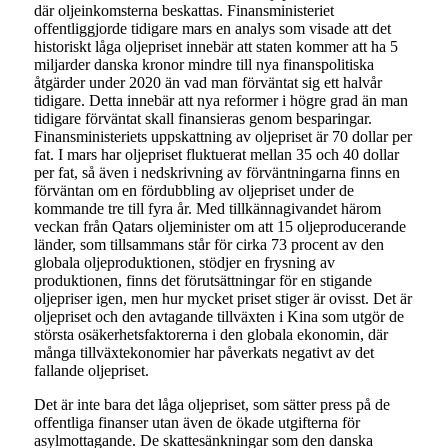
där oljeinkomsterna beskattas. Finansministeriet
offentliggjorde tidigare mars en analys som visade att det
historiskt låga oljepriset innebär att staten kommer att ha 5
miljarder danska kronor mindre till nya finanspolitiska
åtgärder under 2020 än vad man förväntat sig ett halvår
tidigare. Detta innebär att nya reformer i högre grad än man
tidigare förväntat skall finansieras genom besparingar.
Finansministeriets uppskattning av oljepriset är 70 dollar per
fat. I mars har oljepriset fluktuerat mellan 35 och 40 dollar
per fat, så även i nedskrivning av förväntningarna finns en
förväntan om en fördubbling av oljepriset under de
kommande tre till fyra år. Med tillkännagivandet härom
veckan från Qatars oljeminister om att 15 oljeproducerande
länder, som tillsammans står för cirka 73 procent av den
globala oljeproduktionen, stödjer en frysning av
produktionen, finns det förutsättningar för en stigande
oljepriser igen, men hur mycket priset stiger är ovisst. Det är
oljepriset och den avtagande tillväxten i Kina som utgör de
största osäkerhetsfaktorerna i den globala ekonomin, där
många tillväxtekonomier har påverkats negativt av det
fallande oljepriset.
Det är inte bara det låga oljepriset, som sätter press på de
offentliga finanser utan även de ökade utgifterna för
asylmottagande. De skattesänkningar som den danska