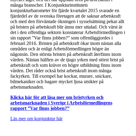
många branscher. I Konjunkturinstitutets
konjunkturbarometer för fjärde kvartalet 2015 svarade en
fjärdedel av de svenska företagen att de saknar arbetskraft
och med den förväntade ökningen i sysselsättning pekar allt
på bristen på arbetskraft blir ännu mer uttalad. Och värst är
det i den offentliga sektorn konstaterar Arbetsförmedlingen i
sin rapport ”Var finns jobben?” som offentliggjordes i
februari 2016. Bristen på arbetskraft ökar inom nästan alla
områden och är enligt Arbetsförmedlingen högre än
någonsin. Den största bristen på arbetskraft återfinns inom
vården. Nästan hälften av de tjugo yrken med störst brist på
arbetskraft och som kräver en högre utbildning finns inom
vården. Det råder också brist arbetskraft inom många
fackyrken. Till exempel har kockar, murare, snickare,
bilmekaniker och bagare mycket ljusa utsikter på
arbetsmarknaden.
Klicka här för att läsa mer om bristyrken och
arbetsmarknaden i Sverige i Arbetsförmedlingens
rapport ”Var finns jobben?”
Läs mer om konjunktur här