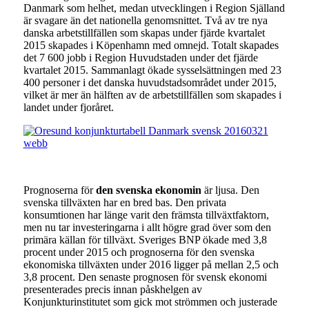
Danmark som helhet, medan utvecklingen i Region Själland
är svagare än det nationella genomsnittet. Två av tre nya
danska arbetstillfällen som skapas under fjärde kvartalet
2015 skapades i Köpenhamn med omnejd. Totalt skapades
det 7 600 jobb i Region Huvudstaden under det fjärde
kvartalet 2015. Sammanlagt ökade sysselsättningen med 23
400 personer i det danska huvudstadsområdet under 2015,
vilket är mer än hälften av de arbetstillfällen som skapades i
landet under fjoråret.
Prognoserna för
den svenska ekonomin
är ljusa. Den
svenska tillväxten har en bred bas. Den privata
konsumtionen har länge varit den främsta tillväxtfaktorn,
men nu tar investeringarna i allt högre grad över som den
primära källan för tillväxt. Sveriges BNP ökade med 3,8
procent under 2015 och prognoserna för den svenska
ekonomiska tillväxten under 2016 ligger på mellan 2,5 och
3,8 procent. Den senaste prognosen för svensk ekonomi
presenterades precis innan påskhelgen av
Konjunkturinstitutet som gick mot strömmen och justerade