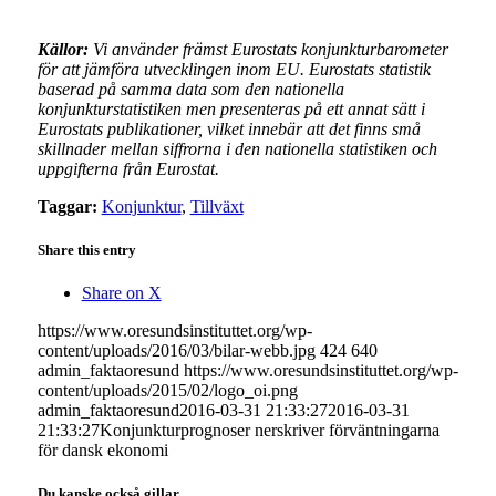
Källor:
Vi använder främst Eurostats konjunkturbarometer
för att jämföra utvecklingen inom EU. Eurostats statistik
baserad på samma data som den nationella
konjunkturstatistiken men presenteras på ett annat sätt i
Eurostats publikationer, vilket innebär att det finns små
skillnader mellan siffrorna i den nationella statistiken och
uppgifterna från Eurostat.
Taggar:
Konjunktur
,
Tillväxt
Share this entry
Share on X
https://www.oresundsinstituttet.org/wp-
content/uploads/2016/03/bilar-webb.jpg
424
640
admin_faktaoresund
https://www.oresundsinstituttet.org/wp-
content/uploads/2015/02/logo_oi.png
admin_faktaoresund
2016-03-31 21:33:27
2016-03-31
21:33:27
Konjunkturprognoser nerskriver förväntningarna
för dansk ekonomi
Du kanske också gillar