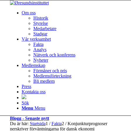
Om oss
Historik
Styrelse
Medarbetare
Stadgar
Vår verksamhet
Fakta
Analys
Nätverk och konferens
Nyheter
Medlemskap
Förmåner och pris
Medlemsförteckning
Bli medlem
Press
Kontakta oss
Sök
Menu
Menu
Blogg - Senaste nytt
Du är här:
Startsida
1
/
Fakta
2
/
Konjunkturprognoser
nerskriver förväntningarna för dansk ekonomi