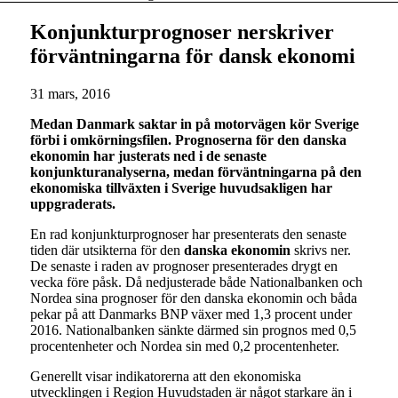
Konjunkturprognoser nerskriver
förväntningarna för dansk ekonomi
31 mars, 2016
Medan Danmark saktar in på motorvägen kör Sverige
förbi i omkörningsfilen. Prognoserna för den danska
ekonomin har justerats ned i de senaste
konjunkturanalyserna, medan förväntningarna på den
ekonomiska tillväxten i Sverige huvudsakligen har
uppgraderats.
En rad konjunkturprognoser har presenterats den senaste
tiden där utsikterna för den
danska ekonomin
skrivs ner.
De senaste i raden av prognoser presenterades drygt en
vecka före påsk. Då nedjusterade både Nationalbanken och
Nordea sina prognoser för den danska ekonomin och båda
pekar på att Danmarks BNP växer med 1,3 procent under
2016. Nationalbanken sänkte därmed sin prognos med 0,5
procentenheter och Nordea sin med 0,2 procentenheter.
Generellt visar indikatorerna att den ekonomiska
utvecklingen i Region Huvudstaden är något starkare än i