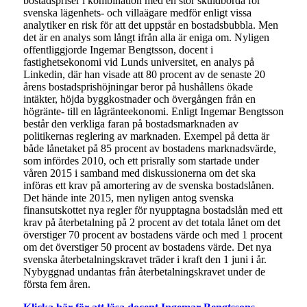
bostadspriser i kombination med en stor skuldbörda för
svenska lägenhets- och villaägare medför enligt vissa
analytiker en risk för att det uppstår en bostadsbubbla. Men
det är en analys som långt ifrån alla är eniga om. Nyligen
offentliggjorde Ingemar Bengtsson, docent i
fastighetsekonomi vid Lunds universitet, en analys på
Linkedin, där han visade att 80 procent av de senaste 20
årens bostadsprishöjningar beror på hushållens ökade
intäkter, höjda byggkostnader och övergången från en
högränte- till en lågränteekonomi. Enligt Ingemar Bengtsson
består den verkliga faran på bostadsmarknaden av
politikernas reglering av marknaden. Exempel på detta är
både lånetaket på 85 procent av bostadens marknadsvärde,
som infördes 2010, och ett prisrally som startade under
våren 2015 i samband med diskussionerna om det ska
införas ett krav på amortering av de svenska bostadslånen.
Det hände inte 2015, men nyligen antog svenska
finansutskottet nya regler för nyupptagna bostadslån med ett
krav på återbetalning på 2 procent av det totala lånet om det
överstiger 70 procent av bostadens värde och med 1 procent
om det överstiger 50 procent av bostadens värde. Det nya
svenska återbetalningskravet träder i kraft den 1 juni i år.
Nybyggnad undantas från återbetalningskravet under de
första fem åren.