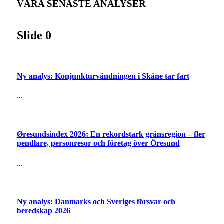
VÅRA SENASTE ANALYSER
Slide 0
Ny analys: Konjunkturvändningen i Skåne tar fart
...
Øresundsindex 2026: En rekordstark gränsregion – fler
pendlare, personresor och företag över Öresund
...
Ny analys: Danmarks och Sveriges försvar och
beredskap 2026