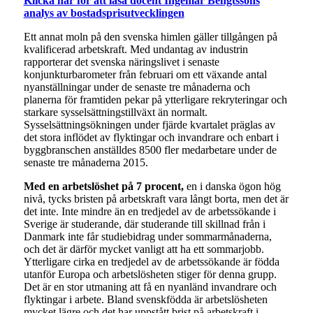
Klicka här för att läsa docent Ingemar Bengtssons
analys av bostadsprisutvecklingen
Ett annat moln på den svenska himlen gäller tillgången på
kvalificerad arbetskraft. Med undantag av industrin
rapporterar det svenska näringslivet i senaste
konjunkturbarometer från februari om ett växande antal
nyanställningar under de senaste tre månaderna och
planerna för framtiden pekar på ytterligare rekryteringar och
starkare sysselsättningstillväxt än normalt.
Sysselsättningsökningen under fjärde kvartalet präglas av
det stora inflödet av flyktingar och invandrare och enbart i
byggbranschen anställdes 8500 fler medarbetare under de
senaste tre månaderna 2015.
Med en arbetslöshet på 7 procent,
en i danska ögon hög
nivå, tycks bristen på arbetskraft vara långt borta, men det är
det inte. Inte mindre än en tredjedel av de arbetssökande i
Sverige är studerande, där studerande till skillnad från i
Danmark inte får studiebidrag under sommarmånaderna,
och det är därför mycket vanligt att ha ett sommarjobb.
Ytterligare cirka en tredjedel av de arbetssökande är födda
utanför Europa och arbetslösheten stiger för denna grupp.
Det är en stor utmaning att få en nyanländ invandrare och
flyktingar i arbete. Bland svenskfödda är arbetslösheten
mycket lägre och det har uppstått brist på arbetskraft i