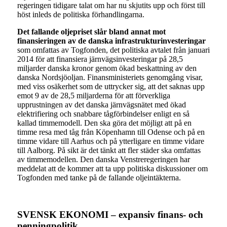
regeringen tidigare talat om har nu skjutits upp och först till
höst inleds de politiska förhandlingarna.
Det fallande oljepriset slår bland annat mot
finansieringen av de danska infrastrukturinvesteringar
som omfattas av Togfonden, det politiska avtalet från januari
2014 för att finansiera järnvägsinvesteringar på 28,5
miljarder danska kronor genom ökad beskattning av den
danska Nordsjöoljan. Finansministeriets genomgång visar,
med viss osäkerhet som de uttrycker sig, att det saknas upp
emot 9 av de 28,5 miljarderna för att förverkliga
upprustningen av det danska järnvägsnätet med ökad
elektrifiering och snabbare tågförbindelser enligt en så
kallad timmemodell. Den ska göra det möjligt att på en
timme resa med tåg från Köpenhamn till Odense och på en
timme vidare till Aarhus och på ytterligare en timme vidare
till Aalborg. På sikt är det tänkt att fler städer ska omfattas
av timmemodellen. Den danska Venstreregeringen har
meddelat att de kommer att ta upp politiska diskussioner om
Togfonden med tanke på de fallande oljeintäkterna.
SVENSK EKONOMI – expansiv finans- och
penningpolitik