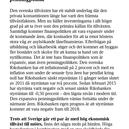
Den svenska tillväxten har ett stabilt underlag där den
privata konsumtionen länge har varit den främsta
tillväxtfaktorn. Men nu håller investeringarna i allt högre
grad på att ta över som den primära källan för tillväxten.
Samtidigt kommer finanspolitiken att vara expansiv under
de kommande åren, där kostnaden för att ta emot höstens
stora våg av asylsökande lånefinansieras. Efterfrågan på
utbildning och läkarbesök stiger och det kommer att byggas
fler bostäder och skolor för att kunna ta hand om de
nytillkomna. Det är inte bara finanspolitiken som är
expansiv, utan även penningpolitiken. Den svenska
Riksbanken har ett inflationsmål på 2 procent och med en
inflation som under de senaste fyra åren har pendlat kring
noll har Riksbanken sänkt reporäntan 11 gånger sedan slutet
av 2011 då styrräntan var två procent. Sedan februari 2015
har styrränta varit negativ och senast sänkte Riksbanken
styrräntan till -0,50 procent – den lägsta nivån i modern tid.
Den expansiva penningpolitiken väntas fortsätta under de
närmaste åren. Riksbanken egen prognos är att styrräntan
kommer att vara negativ fram till 2018.
Trots att Sverige går ett par år med hög ekonomisk
tillväxt till mötes,
finns det några moln på himlen. Höga