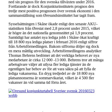
ned sin prognos för den svenska tillväxten under 2016.
Fortfarande är dock Konjunkturinstitutets prognos den
tredje mest positiva prognosen över svensk ekonomi i den
sammanställning som Øresundsinstituttet har tagit fram.
Sysselsättningen i Skåne ökade enligt den senaste AKU-
statistiken från Ørestat med 2,8 procent under 2015, vilket
är högre än det nationella genomsnittet på 1,9 procent.
Samtidigt har antalet nya lediga jobb i Skåne ökat kraftigt
till 18 800 nya lediga platser i februari 2016 enligt siffror
från Arbetsförmedlingen. Bakom siffrorna döljer sig dock
en mera måttlig utveckling. Arbetsförmedlingens analytiker
Thomas Behrens bedömer att det verkliga behovet av nya
medarbetare är cirka 12 000 -13 000. Behrens tror att många
arbetsgivare väljer att utlysa fler lediga tjänster än de
egentligen har behov av för att vara säkra på att fylla de
lediga vakanserna. En dryg tredjedel av de 18 800 nya
platsannonserna är sommarvikariat, vilket är 4 500 fler
vakanser än vid samma tid förra året.