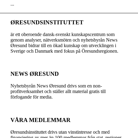
...
ØRESUNDSINSTITUTTET
är ett oberoende dansk-svenskt kunskapscentrum som
genom analyser, nätverksmöten och nyhetsbyrån News
Øresund bidrar till en ökad kunskap om utvecklingen i
Sverige och Danmark med fokus på Öresundsregionen.
NEWS ØRESUND
Nyhetsbyrån News Øresund drivs som en non-
profitverksamhet och ställer allt material gratis till
förfogande för media.
VÅRA MEDLEMMAR
Øresundsinstituttet drivs utan vinst­intresse och med
finansiering av mer än 100 medlemmar från stat, regioner,