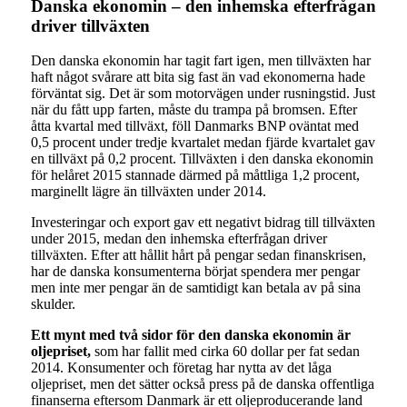
Danska ekonomin – den inhemska efterfrågan
driver tillväxten
Den danska ekonomin har tagit fart igen, men tillväxten har
haft något svårare att bita sig fast än vad ekonomerna hade
förväntat sig. Det är som motorvägen under rusningstid. Just
när du fått upp farten, måste du trampa på bromsen. Efter
åtta kvartal med tillväxt, föll Danmarks BNP oväntat med
0,5 procent under tredje kvartalet medan fjärde kvartalet gav
en tillväxt på 0,2 procent. Tillväxten i den danska ekonomin
för helåret 2015 stannade därmed på måttliga 1,2 procent,
marginellt lägre än tillväxten under 2014.
Investeringar och export gav ett negativt bidrag till tillväxten
under 2015, medan den inhemska efterfrågan driver
tillväxten. Efter att hållit hårt på pengar sedan finanskrisen,
har de danska konsumenterna börjat spendera mer pengar
men inte mer pengar än de samtidigt kan betala av på sina
skulder.
Ett mynt med två sidor för den danska ekonomin är
oljepriset,
som har fallit med cirka 60 dollar per fat sedan
2014. Konsumenter och företag har nytta av det låga
oljepriset, men det sätter också press på de danska offentliga
finanserna eftersom Danmark är ett oljeproducerande land