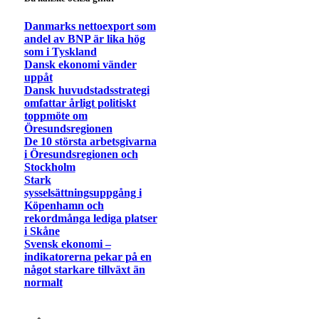
Danmarks nettoexport som
andel av BNP är lika hög
som i Tyskland
Dansk ekonomi vänder
uppåt
Dansk huvudstadsstrategi
omfattar årligt politiskt
toppmöte om
Öresundsregionen
De 10 största arbetsgivarna
i Öresundsregionen och
Stockholm
Stark
sysselsättningsuppgång i
Köpenhamn och
rekordmånga lediga platser
i Skåne
Svensk ekonomi –
indikatorerna pekar på en
något starkare tillväxt än
normalt