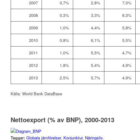
2007
0,7%
2,8%
7,0%
2008
0,3%
3,3%
6,3%
2009
1,0%
4,4%
5,8%
2010
0,8%
6,1%
5,5%
2011
1,0%
5,5%
4,7%
2012
1,8%
5,4%
4,9%
2013
2,5%
5,7%
4,9%
Källa: World Bank DataBase
Nettoexport (% av BNP), 2000-2013
Taggar:
Globala jämförelser
,
Konjunktur
,
Näringsliv
,