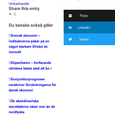
Utrikeshandel
Share this entry
Flickr
Du kanske också gillar
LinkedIn
Svensk ekonomi –
Twitter
indikatorerna pekar på en
något starkare tillväxt än
normalt
Köpenhamn – fortfarande
världens bästa stad att bo i
Konjunkturprognoser
nerskriver förväntningarna för
dansk ekonomi
De skandinaviska
storstäderna växer mer än de
nordtyska