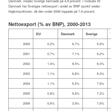
Danmark, medan Sverige hamnade på 4,9 procent. I motsats till
Danmark har Sveriges nettoexport i andel av BNP sjunkit sedan
högkonjunkturen, då den under 2006 toppade på 7,6 procent.
Nettoexport (% av BNP), 2000-2013
0
EU
Danmark
Sverige
2000
0,2%
6,7%
5,9%
2001
0,7%
7,1%
6,2%
2002
1,4%
6,5%
6,3%
2003
1,1%
6,8%
6,3%
2004
1,1%
5,5%
7,6%
2005
0,8%
5,6%
7,2%
2006
0,6%
3,9%
7,6%