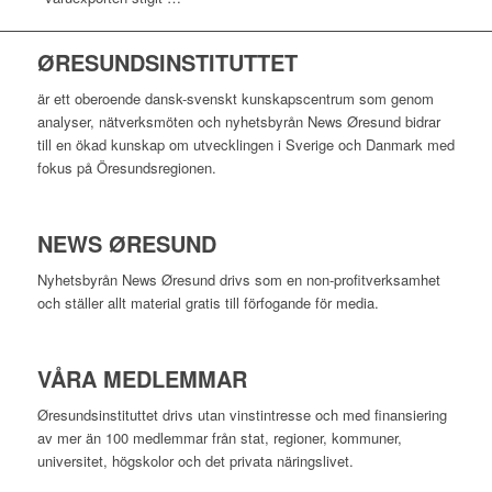
ØRESUNDSINSTITUTTET
är ett oberoende dansk-svenskt kunskapscentrum som genom
analyser, nätverksmöten och nyhetsbyrån News Øresund bidrar
till en ökad kunskap om utvecklingen i Sverige och Danmark med
fokus på Öresundsregionen.
NEWS ØRESUND
Nyhetsbyrån News Øresund drivs som en non-profitverksamhet
och ställer allt material gratis till förfogande för media.
VÅRA MEDLEMMAR
Øresundsinstituttet drivs utan vinst­intresse och med finansiering
av mer än 100 medlemmar från stat, regioner, kommuner,
universitet, högskolor och det privata näringslivet.