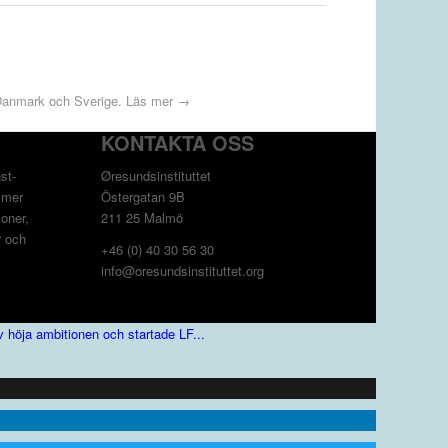
i Danmark och Sverige.
Läs mer →
KONTAKTA OSS
st­
Øresundsinstituttet
 mer
Östergatan 9B
oner,
211 25 Malmö
r och
+46 (0) 40 30 56 30
info@oresundsinstituttet.org
v höja ambitionen och startade LF...