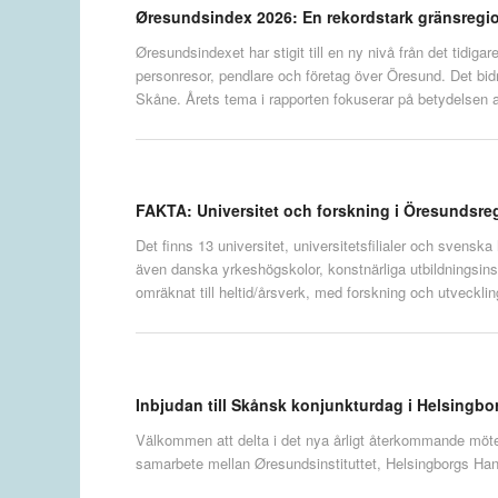
Øresundsindex 2026: En rekordstark gränsregio
Øresundsindexet har stigit till en ny nivå från det tidiga
personresor, pendlare och företag över Öresund. Det bidra
Skåne. Årets tema i rapporten fokuserar på betydelsen
FAKTA: Universitet och forskning i Öresundsre
Det finns 13 universitet, universitetsfilialer och sven
även danska yrkeshögskolor, konstnärliga utbildningsinst
omräknat till heltid/årsverk, med forskning och utvecklin
Inbjudan till Skånsk konjunkturdag i Helsingbo
Välkommen att delta i det nya årligt återkommande mötet
samarbete mellan Øresundsinstituttet, Helsingborgs Ha