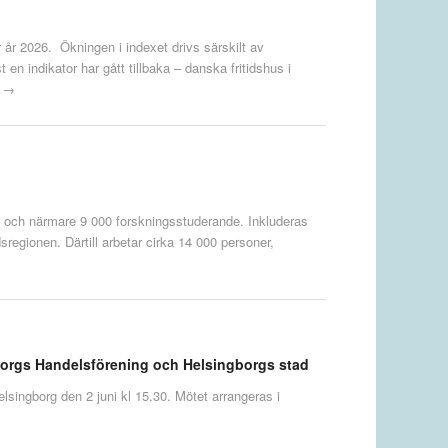
er år 2026. Ökningen i indexet drivs särskilt av
en indikator har gått tillbaka – danska fritidshus i
r →
er och närmare 9 000 forskningsstuderande. Inkluderas
regionen. Därtill arbetar cirka 14 000 personer,
gborgs Handelsförening och Helsingborgs stad
singborg den 2 juni kl 15.30. Mötet arrangeras i