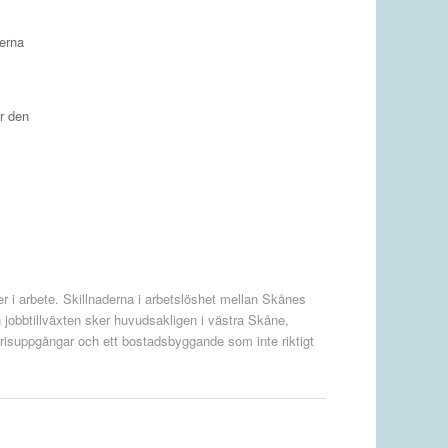
serna
ör den
r i arbete. Skillnaderna i arbetslöshet mellan Skånes
 jobbtillväxten sker huvudsakligen i västra Skåne,
risuppgångar och ett bostadsbyggande som inte riktigt