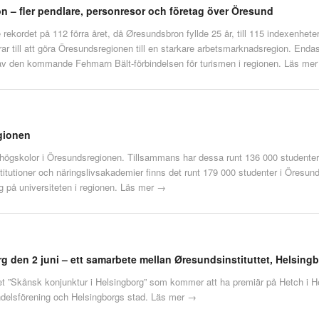
n – fler pendlare, personresor och företag över Öresund
re rekordet på 112 förra året, då Øresundsbron fyllde 25 år, till 115 indexenhet
r till att göra Öresundsregionen till en starkare arbetsmarknadsregion. Endast 
 av den kommande Fehmarn Bält-förbindelsen för turismen i regionen.
Läs me
gionen
ska högskolor i Öresundsregionen. Tillsammans har dessa runt 136 000 student
itutioner och näringslivsakademier finns det runt 179 000 studenter i Öresunds
g på universiteten i regionen.
Läs mer →
rg den 2 juni – ett samarbete mellan Øresundsinstituttet, Helsin
 ”Skånsk konjunktur i Helsingborg” som kommer att ha premiär på Hetch i Hel
ndelsförening och Helsingborgs stad.
Läs mer →