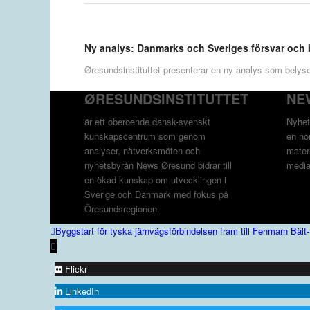
Ny analys: Danmarks och Sveriges försvar och
Øresundsinstituttet presenterar en ny analys som belyse
ØRESUNDSINSTITUTTET
NE
är ett oberoende dansk-svenskt
Nyhet
kunskapscentrum som genom
en non
analyser, nätverksmöten och
materi
nyhetsbyrån News Øresund bidrar till
media
en ökad kunskap om utvecklingen i
Sverige och Danmark med fokus på
Öresundsregionen.
Byggstart för tyska järnvägsförbindelsen fram till Fehmarn Bält-
Flickr
LinkedIn