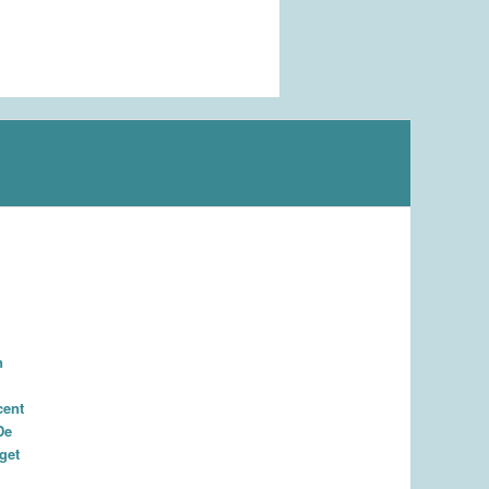
n
cent
De
aget