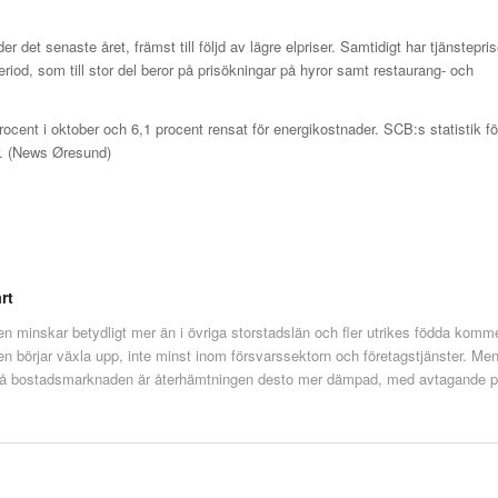
er det senaste året, främst till följd av lägre elpriser. Samtidigt har tjänstepri
iod, som till stor del beror på prisökningar på hyror samt restaurang- och
procent i oktober och 6,1 procent rensat för energikostnader. SCB:s statistik f
r. (News Øresund)
rt
n minskar betydligt mer än i övriga storstadslän och fler utrikes födda komme
 börjar växla upp, inte minst inom försvarssektorn och företagstjänster. Men
rre. På bostadsmarknaden är återhämtningen desto mer dämpad, med avtagande p