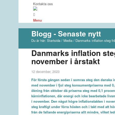
Kontakta oss
Menu
Blogg - Senaste nytt
Du är här:
Startsida
/
Media
/
Danmarks inflation steg frå
Danmarks inflation steg 
november i årstakt
12 december, 2023
För första gången sedan i somras steg den danska in
med november i fjol steg konsumentpriserna med 0,6
ökning från oktober då priserna steg med 0,1 proce
kärninflationen, där energi och icke bearbetade livsmed
i november. Den något högre inflationstakten i novemb
steg kraftigt under förra hösten och i takt med att hös
från de fallande energipriserna allt mindre, vilket led