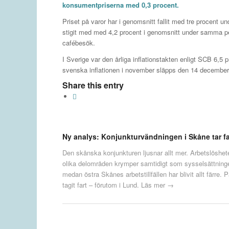
konsumentpriserna med 0,3 procent.
Priset på varor har i genomsnitt fallit med tre procent und
stigit med med 4,2 procent i genomsnitt under samma per
cafébesök.
I Sverige var den årliga inflationstakten enligt SCB 6,5 
svenska inflationen i november släpps den 14 decembe
Share this entry
Ny analys: Konjunkturvändningen i Skåne tar fa
Den skånska konjunkturen ljusnar allt mer. Arbetslöshete
olika delområden krymper samtidigt som sysselsättningen
medan östra Skånes arbetstillfällen har blivit allt fä
tagit fart – förutom i Lund.
Läs mer →