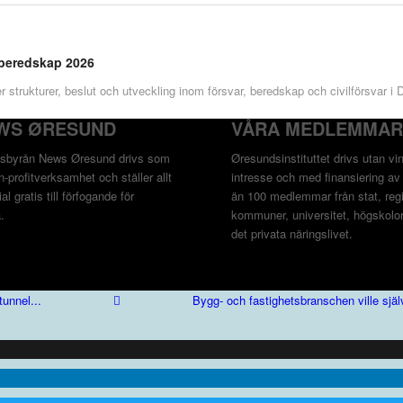
 beredskap 2026
r strukturer, beslut och utveckling inom försvar, beredskap och civilförsvar 
WS ØRESUND
VÅRA MEDLEMMAR
sbyrån News Øresund drivs som
Øresundsinstituttet drivs utan vin
-profitverksamhet och ställer allt
intresse och med finansiering av
al gratis till förfogande för
än 100 medlemmar från stat, regi
.
kommuner, universitet, högskolo
det privata näringslivet.
tunnel...
Bygg- och fastighetsbranschen ville själ