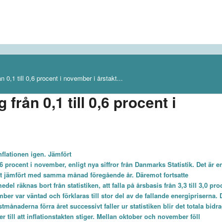
n 0,1 till 0,6 procent i november i årstakt...
från 0,1 till 0,6 procent i
flationen igen. Jämfört
 procent i november, enligt nya siffror
från Danmarks Statistik
. Det är e
nt jämfört med samma månad föregående år. Däremot fortsatte
el räknas bort från statistiken, att falla på årsbasis från 3,3 till 3,0 pro
er var väntad och förklaras till stor del av de fallande energipriserna. 
tmånaderna förra året successivt faller ur statistiken blir det totala bidr
er till att inflationstakten stiger. Mellan oktober och november föll