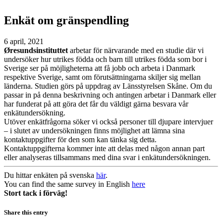
Enkät om gränspendling
6 april, 2021
Øresundsinstituttet
arbetar för närvarande med en studie där vi
undersöker hur utrikes födda och barn till utrikes födda som bor i
Sverige ser på möjligheterna att få jobb och arbeta i Danmark
respektive Sverige, samt om förutsättningarna skiljer sig mellan
länderna. Studien görs på uppdrag av Länsstyrelsen Skåne. Om du
passar in på denna beskrivning och antingen arbetar i Danmark eller
har funderat på att göra det får du väldigt gärna besvara vår
enkätundersökning.
Utöver enkätfrågorna söker vi också personer till djupare intervjuer
– i slutet av undersökningen finns möjlighet att lämna sina
kontaktuppgifter för den som kan tänka sig detta.
Kontaktuppgifterna kommer inte att delas med någon annan part
eller analyseras tillsammans med dina svar i enkätundersökningen.
Du hittar enkäten på svenska
här
.
You can find the same survey in English
here
Stort tack i förväg!
Share this entry