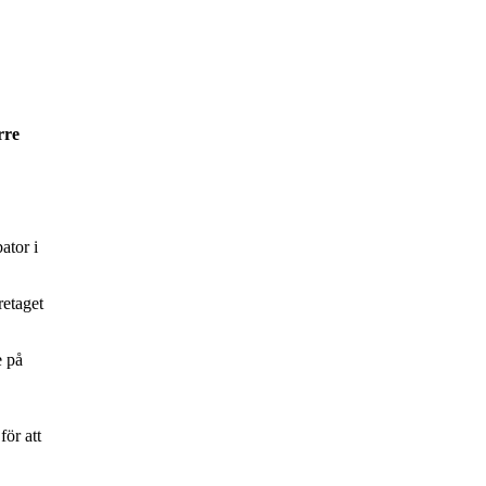
rre
ator i
retaget
e på
för att