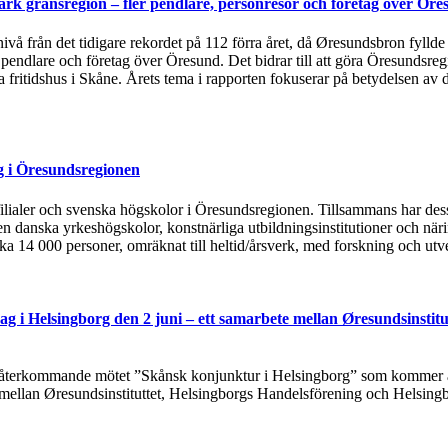
rk gränsregion – fler pendlare, personresor och företag över Öre
 nivå från det tidigare rekordet på 112 förra året, då Øresundsbron fylld
, pendlare och företag över Öresund. Det bidrar till att göra Öresundsre
ska fritidshus i Skåne. Årets tema i rapporten fokuserar på betydelsen
g i Öresundsregionen
tsfilialer och svenska högskolor i Öresundsregionen. Tillsammans har de
n danska yrkeshögskolor, konstnärliga utbildningsinstitutioner och näri
rka 14 000 personer, omräknat till heltid/årsverk, med forskning och utv
g i Helsingborg den 2 juni – ett samarbete mellan Øresundsinstitu
t återkommande mötet ”Skånsk konjunktur i Helsingborg” som kommer at
 mellan Øresundsinstituttet, Helsingborgs Handelsförening och Helsing