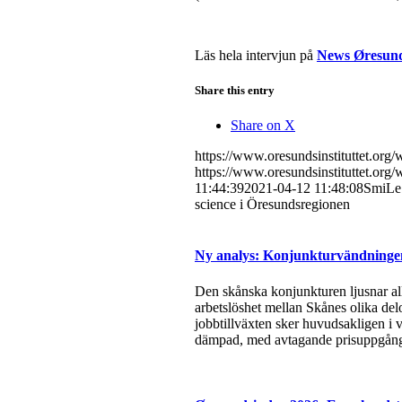
Läs hela intervjun på
News Øresun
Share this entry
Share on X
https://www.oresundsinstituttet.org
https://www.oresundsinstituttet.org
11:44:39
2021-04-12 11:48:08
SmiLe 
science i Öresundsregionen
Ny analys: Konjunkturvändningen 
Den skånska konjunkturen ljusnar all
arbetslöshet mellan Skånes olika del
jobbtillväxten sker huvudsakligen i v
dämpad, med avtagande prisuppgångar