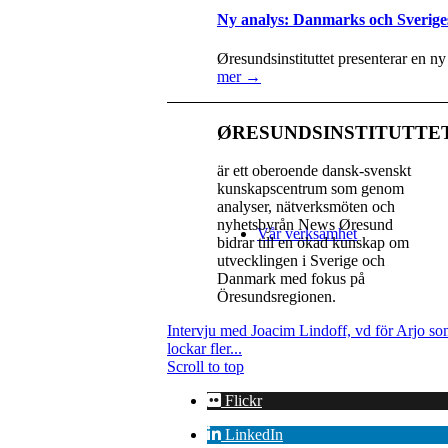
Ny analys: Danmarks och Sverige
Øresundsinstituttet presenterar en n
mer →
ØRESUNDSINSTITUTTE
är ett oberoende dansk-svenskt
kunskapscentrum som genom
analyser, nätverksmöten och
nyhetsbyrån News Øresund
Vår verksamhet
bidrar till en ökad kunskap om
utvecklingen i Sverige och
Danmark med fokus på
Öresundsregionen.
Intervju med Joacim Lindoff, vd för Arjo som
lockar fler...
Scroll to top
Flickr
LinkedIn