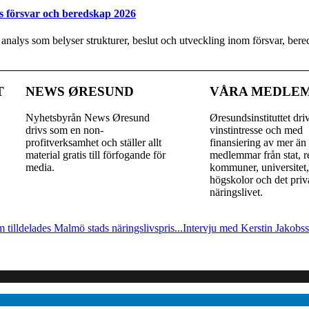
s försvar och beredskap 2026
y analys som belyser strukturer, beslut och utveckling inom försvar, be
T
NEWS ØRESUND
VÅRA MEDLE
Nyhetsbyrån News Øresund
Øresundsinstituttet dri
drivs som en non-
vinst­intresse och med
profitverksamhet och ställer allt
finansiering av mer än
material gratis till förfogande för
medlemmar från stat, r
media.
kommuner, universitet
högskolor och det priv
näringslivet.
 tilldelades Malmö stads näringslivspris...
Intervju med Kerstin Jakobs