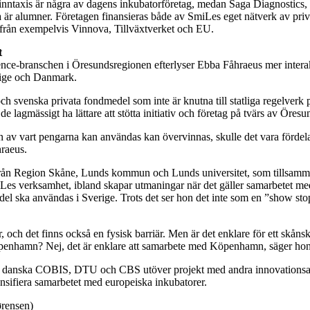
nntaxis är några av dagens inkubatorföretag, medan Saga Diagnostics,
är alumner. Företagen finansieras både av SmiLes eget nätverk av priv
l från exempelvis Vinnova, Tillväxtverket och EU.
t
science-branschen i Öresundsregionen efterlyser Ebba Fåhraeus mer intera
rige och Danmark.
 och svenska privata fondmedel som inte är knutna till statliga regelver
e lagmässigt ha lättare att stötta initiativ och företag på tvärs av Öresu
av vart pengarna kan användas kan övervinnas, skulle det vara fördela
raeus.
 från Region Skåne, Lunds kommun och Lunds universitet, som tillsam
es verksamhet, ibland skapar utmaningar när det gäller samarbetet me
l ska användas i Sverige. Trots det ser hon det inte som en ”show sto
är, och det finns också en fysisk barriär. Men är det enklare för ett skånsk
enhamn? Nej, det är enklare att samarbete med Köpenhamn, säger hon
d danska COBIS, DTU och CBS utöver projekt med andra innovationsak
ensifiera samarbetet med europeiska inkubatorer.
ørensen)