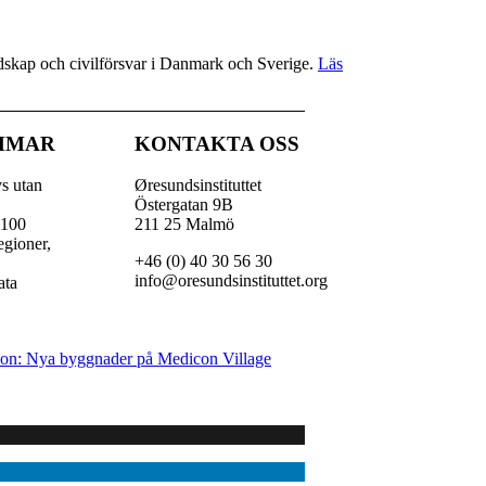
redskap och civilförsvar i Danmark och Sverige.
Läs
MMAR
KONTAKTA OSS
vs utan
Øresundsinstituttet
Östergatan 9B
 100
211 25 Malmö
egioner,
+46 (0) 40 30 56 30
,
info@oresundsinstituttet.org
ata
son: Nya byggnader på Medicon Village