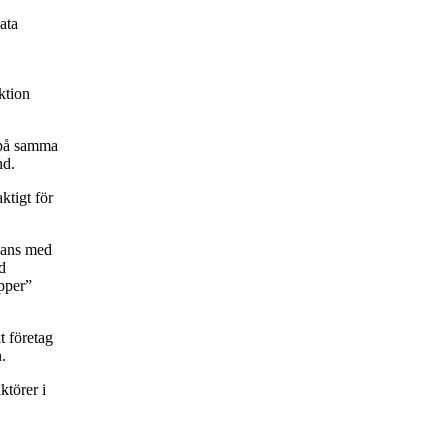
ata
ktion
k på samma
nd.
ktigt för
mans med
d
pper”
t företag
.
törer i