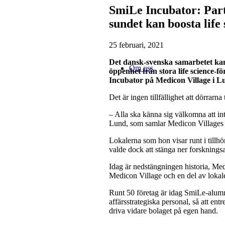
SmiLe Incubator: Part
sundet kan boosta life
25 februari, 2021
Det dansk-svenska samarbetet kan
Om oss
öppenhet från stora life science
Incubator på Medicon Village i L
Det är ingen tillfällighet att dörrarna
– Alla ska känna sig välkomna att i
Lund, som samlar Medicon Villages s
Lokalerna som hon visar runt i tillh
valde dock att stänga ner forskning
Idag är nedstängningen historia, Me
Medicon Village och en del av lokale
Runt 50 företag är idag SmiLe-alumne
affärsstrategiska personal, så att ent
driva vidare bolaget på egen hand.