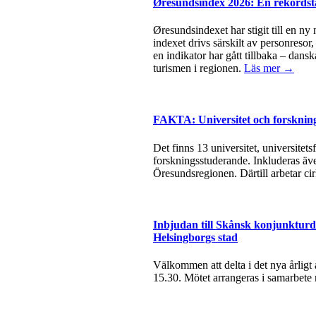
Øresundsindex 2026: En rekordsta
Øresundsindexet har stigit till en ny
indexet drivs särskilt av personresor
en indikator har gått tillbaka – dan
turismen i regionen.
Läs mer →
FAKTA: Universitet och forsknin
Det finns 13 universitet, universite
forskningsstuderande. Inkluderas äve
Öresundsregionen. Därtill arbetar ci
Inbjudan till Skånsk konjunkturda
Helsingborgs stad
Välkommen att delta i det nya årlig
15.30. Mötet arrangeras i samarbete