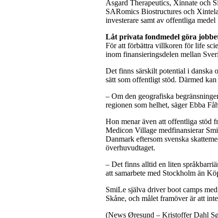
Asgard Therapeutics, Xinnate och Si
SARomics Biostructures och Xintela 
investerare samt av offentliga mede
Låt privata fondmedel göra jobbe
För att förbättra villkoren för life 
inom finansieringsdelen mellan Sve
Det finns särskilt potential i danska
sätt som offentligt stöd. Därmed kan d
– Om den geografiska begränsningen 
regionen som helhet, säger Ebba Fåh
Hon menar även att offentliga stöd
Medicon Village medfinansierar SmiL
Danmark eftersom svenska skattemede
överhuvudtaget.
– Det finns alltid en liten språkbarri
att samarbete med Stockholm än Köp
SmiLe själva driver boot camps me
Skåne, och målet framöver är att int
(News Øresund – Kristoffer Dahl S