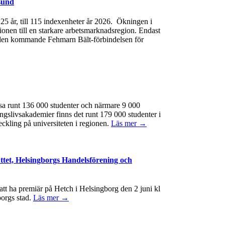
sund
e 25 år, till 115 indexenheter år 2026. Ökningen i
gionen till en starkare arbetsmarknadsregion. Endast
 av den kommande Fehmarn Bält-förbindelsen för
ssa runt 136 000 studenter och närmare 9 000
ngslivsakademier finns det runt 179 000 studenter i
eckling på universiteten i regionen.
Läs mer →
ttet, Helsingborgs Handelsförening och
t ha premiär på Hetch i Helsingborg den 2 juni kl
borgs stad.
Läs mer →