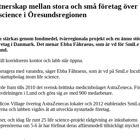
nerskap mellan stora och små företag över
 science i Öresundsregionen
 stärkas genom fondmedel, tvärregionala projekt och en ännu stö
-företag i Danmark. Det menar Ebba Fåhraeus, som är vd för SmiLe
und.
 till korridorens kontor och labb står öppna.
nteragera med varandra, säger Ebba Fåhraeus, som är vd på SmiLe Incub
tartupbolag inom life science.
örde fram tills 2010 det svensk-brittiska medicinbolaget AstraZeneca. Fö
savdelningen i Lund och göra sig av med 900 medarbetare.
dicon Village övertog AstraZenecas lokaler och 2012 etablerades SmiL
rna och labben vigdes åt att utveckla nystartade företag.
r, och idag får runt 25 life science-projekt rådgivning av inkubatorns
reprenörerna om 5-6 år har förfinat deras affärsmodell tillräckligt mycket 