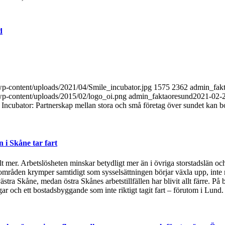
d
/wp-content/uploads/2021/04/Smile_incubator.jpg
1575
2362
admin_fak
/wp-content/uploads/2015/02/logo_oi.png
admin_faktaoresund
2021-02-
Incubator: Partnerskap mellan stora och små företag över sundet kan bo
i Skåne tar fart
t mer. Arbetslösheten minskar betydligt mer än i övriga storstadslän och
områden krymper samtidigt som sysselsättningen börjar växla upp, inte 
ästra Skåne, medan östra Skånes arbetstillfällen har blivit allt färre.
 och ett bostadsbyggande som inte riktigt tagit fart – förutom i Lund