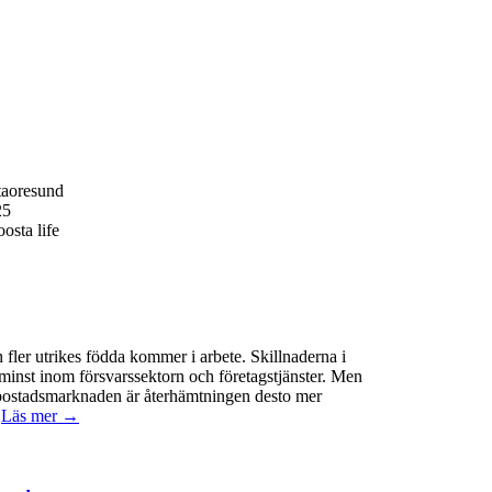
taoresund
25
osta life
 fler utrikes födda kommer i arbete. Skillnaderna i
minst inom försvarssektorn och företagstjänster. Men
 På bostadsmarknaden är återhämtningen desto mer
.
Läs mer →