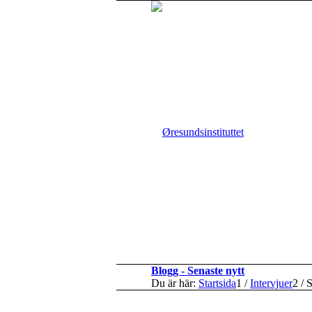
Blogg - Senaste nytt
Du är här:
Startsida
1
/
Intervjuer
2
/
S