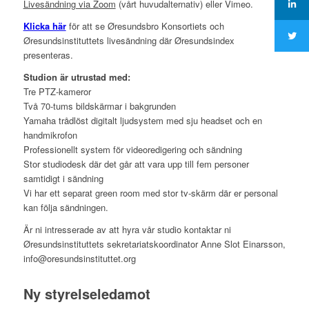
Livesändning via Zoom
(vårt huvudalternativ) eller Vimeo.
Klicka här
för att se Øresundsbro Konsortiets och
Øresundsinstituttets livesändning där Øresundsindex
presenteras.
Studion är utrustad med:
Tre PTZ-kameror
Två 70-tums bildskärmar i bakgrunden
Yamaha trådlöst digitalt ljudsystem med sju headset och en
handmikrofon
Professionellt system för videoredigering och sändning
Stor studiodesk där det går att vara upp till fem personer
samtidigt i sändning
Vi har ett separat green room med stor tv-skärm där er personal
kan följa sändningen.
Är ni intresserade av att hyra vår studio kontaktar ni
Øresundsinstituttets sekretariatskoordinator Anne Slot Einarsson,
info@oresundsinstituttet.org
Ny styrelseledamot