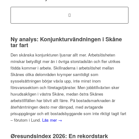
Ny analys: Konjunkturvändningen i Skåne
tar fart
Den skånska konjunkturen ljusnar allt mer. Arbetslösheten
minskar betydligt mer än i övriga storstadslän och fler utrikes
födda kommer i arbete. Skillnaderna i arbetslöshet mellan
Skånes olika delområden krymper samtidigt som
sysselsättningen börjar växla upp, inte minst inom
försvarssektorn och företagstjänster. Men jobbtillväxten sker
huvudsakligen i västra Skåne, medan östra Skånes
arbetstillfällen har blivit allt färre. På bostadsmarknaden är
återhämtningen desto mer dämpad, med avtagande
prisuppgångar och ett bostadsbyggande som inte riktigt tagit fart
– förutom i Lund.
Läs mer →
Øresundsindex 2026: En rekordstark