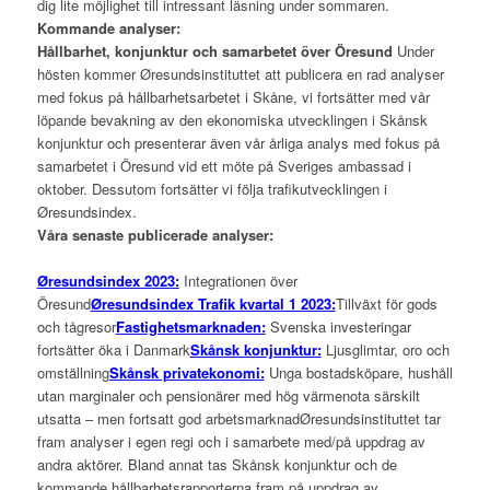
dig lite möjlighet till intressant läsning under sommaren.
Kommande analyser:
Hållbarhet, konjunktur och samarbetet över Öresund
Under
hösten kommer Øresundsinstituttet att publicera en rad analyser
med fokus på hållbarhetsarbetet i Skåne, vi fortsätter med vår
löpande bevakning av den ekonomiska utvecklingen i Skånsk
konjunktur och presenterar även vår årliga analys med fokus på
samarbetet i Öresund vid ett möte på Sveriges ambassad i
oktober. Dessutom fortsätter vi följa trafikutvecklingen i
Øresundsindex.
Våra senaste publicerade analyser:
Øresundsindex 2023:
Integrationen över
Öresund
Øresundsindex Trafik kvartal 1 2023:
Tillväxt för gods
och tågresor
Fastighetsmarknaden:
Svenska investeringar
fortsätter öka i Danmark
Skånsk konjunktur:
Ljusglimtar, oro och
omställning
Skånsk privatekonomi:
Unga bostadsköpare, hushåll
utan marginaler och pensionärer med hög värmenota särskilt
utsatta – men fortsatt god arbetsmarknadØresundsinstituttet tar
fram analyser i egen regi och i samarbete med/på uppdrag av
andra aktörer. Bland annat tas Skånsk konjunktur och de
kommande hållbarhetsrapporterna fram på uppdrag av