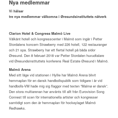
Nya medlemmar
Vi hälsar
tre nya medlemmar välkomna i Øresundsinstituttets nätverk
Clarion Hotel & Congress Malmö Live
Välkänt hotell och kongresscenter i Malmö som ingår i Petter
Stordalens koncern Strawberry med 226 hotell, 122 restauranger
och 21 spa. Strawberry har ett flertal hotell på båda sidor
Øresund. Den 8 februari 2018 var Petter Stordalen huvudtalare
vid Øresundsinstituttets konferens Real Estate Øresund i Malmö.
Malmö Arena
Med sitt läge vid stationen i Hyllie har Malmö Arena blivit
hemmaplan för en dansk handbollspublik som tidigare i år vid
handbolls-VM hade mig sig flaggor med texten ”Malmø er dansk”.
Den stora multiarenan har använts till allt från Eurovision Song
Connest till scen för internationella artister och kongresser
samtidigt som den är hemmaplan för hockeylaget Malmö
Redhawks.