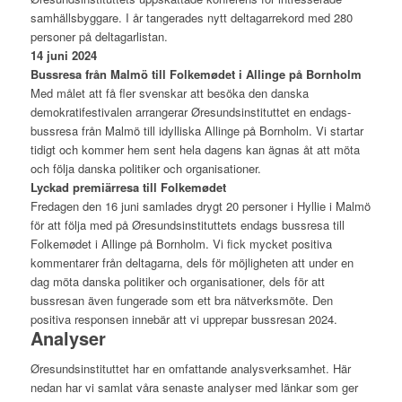
samhällsbyggare. I år tangerades nytt deltagarrekord med 280
personer på deltagarlistan.
14 juni 2024
Bussresa från Malmö till Folkemødet i Allinge på Bornholm
Med målet att få fler svenskar att besöka den danska
demokratifestivalen arrangerar Øresundsinstituttet en endags-
bussresa från Malmö till idylliska Allinge på Bornholm. Vi startar
tidigt och kommer hem sent hela dagens kan ägnas åt att möta
och följa danska politiker och organisationer.
Lyckad premiärresa till Folkemødet
Fredagen den 16 juni samlades drygt 20 personer i Hyllie i Malmö
för att följa med på Øresundsinstituttets endags bussresa till
Folkemødet i Allinge på Bornholm. Vi fick mycket positiva
kommentarer från deltagarna, dels för möjligheten att under en
dag möta danska politiker och organisationer, dels för att
bussresan även fungerade som ett bra nätverksmöte. Den
positiva responsen innebär att vi upprepar bussresan 2024.
Analyser
Øresundsinstituttet har en omfattande analysverksamhet. Här
nedan har vi samlat våra senaste analyser med länkar som ger