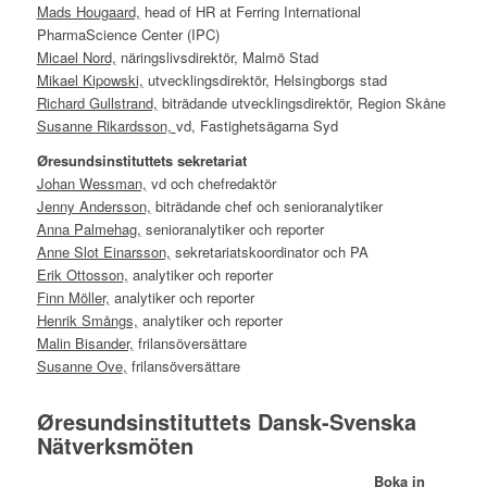
Mads Hougaard,
head of HR at Ferring International
PharmaScience Center (IPC)
M
icael Nord,
näringslivsdirektör, Malmö Stad
Mikael Kipowski,
utvecklingsdirektör, Helsingborgs stad
Richard Gullstrand,
biträdande utvecklingsdirektör, Region Skåne
Susanne Rikardsson,
vd, Fastighetsägarna Syd
Øresundsinstituttets sekretariat
Johan Wessman,
vd och chefredaktör
Jenny Andersson,
biträdande chef och senioranalytiker
Anna Palmehag,
senioranalytiker och reporter
Anne Slot Einarsson,
sekretariatskoordinator och PA
Erik Ottosson,
analytiker och reporter
Finn Möller,
analytiker och reporter
Henrik Smångs,
analytiker och reporter
Malin Bisander,
frilansöversättare
Susanne Ove
,
frilansöversättare
Øresundsinstituttets Dansk-Svenska
Nätverksmöten
Boka in