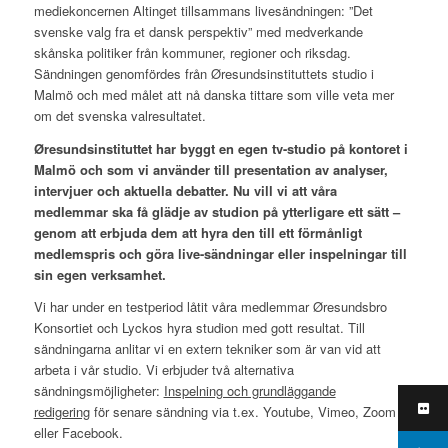
mediekoncernen Altinget tillsammans livesändningen: ”Det
svenske valg fra et dansk perspektiv” med medverkande
skånska politiker från kommuner, regioner och riksdag.
Sändningen genomfördes från Øresundsinstituttets studio i
Malmö och med målet att nå danska tittare som ville veta mer
om det svenska valresultatet.
Øresundsinstituttet har byggt en egen tv-studio på kontoret i
Malmö och som vi använder till presentation av analyser,
intervjuer och aktuella debatter. Nu vill vi att våra
medlemmar ska få glädje av studion på ytterligare ett sätt –
genom att erbjuda dem att hyra den till ett förmånligt
medlemspris och göra live-sändningar eller inspelningar till
sin egen verksamhet.
Vi har under en testperiod låtit våra medlemmar Øresundsbro
Konsortiet och Lyckos hyra studion med gott resultat. Till
sändningarna anlitar vi en extern tekniker som är van vid att
arbeta i vår studio. Vi erbjuder två alternativa
sändningsmöjligheter:
Inspelning och grundläggande
redigering
för senare sändning via t.ex. Youtube, Vimeo, Zoom
eller Facebook.