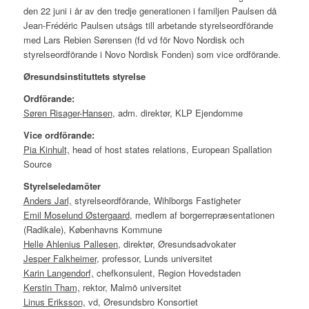
den 22 juni i år av den tredje generationen i familjen Paulsen då
Jean-Frédéric Paulsen utsågs till arbetande styrelseordförande
med Lars Rebien Sørensen (fd vd för Novo Nordisk och
styrelseordförande i Novo Nordisk Fonden) som vice ordförande.
Øresundsinstituttets styrelse
Ordförande:
Søren Risager-Hansen
, adm. direktør, KLP Ejendomme
Vice ordförande:
Pia Kinhult,
head of host states relations, European Spallation
Source
Styrelseledamöter
Anders Jarl,
styrelseordförande, Wihlborgs Fastigheter
Emil Moselund Østergaard
, medlem af borgerrepræsentationen
(Radikale), Københavns Kommune
Helle Ahlenius Pallesen
, direktør, Øresundsadvokater
Jesper Falkheimer
, professor, Lunds universitet
Karin Langendorf,
chefkonsulent, Region Hovedstaden
Kerstin Tham,
rektor, Malmö universitet
Linus Eriksson,
vd, Øresundsbro Konsortiet