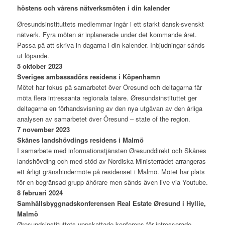
höstens och vårens nätverksmöten i din kalender
Øresundsinstituttets medlemmar ingår i ett starkt dansk-svenskt
nätverk. Fyra möten är inplanerade under det kommande året.
Passa på att skriva in dagarna i din kalender. Inbjudningar sänds
ut löpande.
5 oktober 2023
Sveriges ambassadörs residens i Köpenhamn
Mötet har fokus på samarbetet över Öresund och deltagarna får
möta flera intressanta regionala talare. Øresundsinstituttet ger
deltagarna en förhandsvisning av den nya utgåvan av den årliga
analysen av samarbetet över Öresund – state of the region.
7 november 2023
Skånes landshövdings residens i Malmö
I samarbete med informationstjänsten Øresunddirekt och Skånes
landshövding och med stöd av Nordiska Ministerrådet arrangeras
ett årligt gränshindermöte på residenset i Malmö. Mötet har plats
för en begränsad grupp åhörare men sänds även live via Youtube.
8 februari 2024
Samhällsbyggnadskonferensen Real Estate Øresund i Hyllie,
Malmö
Øresundsinstituttets uppskattade konferens för intresserade