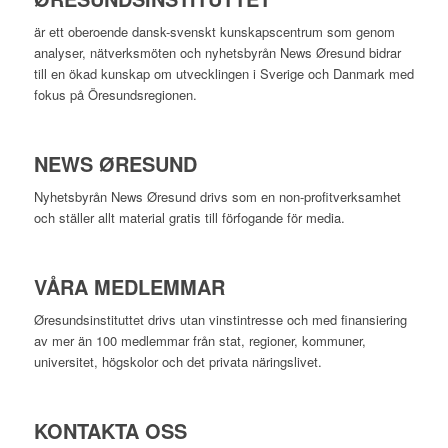
är ett oberoende dansk-svenskt kunskapscentrum som genom
analyser, nätverksmöten och nyhetsbyrån News Øresund bidrar
till en ökad kunskap om utvecklingen i Sverige och Danmark med
fokus på Öresundsregionen.
NEWS ØRESUND
Nyhetsbyrån News Øresund drivs som en non-profitverksamhet
och ställer allt material gratis till förfogande för media.
VÅRA MEDLEMMAR
Øresundsinstituttet drivs utan vinst­intresse och med finansiering
av mer än 100 medlemmar från stat, regioner, kommuner,
universitet, högskolor och det privata näringslivet.
KONTAKTA OSS