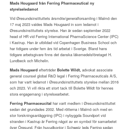
Mads Hougaard från Ferring Pharmaceutical ny
styrelseledamot
Vid Øresundsinstituttets årsmöte/generalforsamling i Malmö den
17 maj 2023 valdes Mads Hougaard in som ledamot i
Øresundsinstituttets styrelse. Han är sedan september 2022
head of HR vid Ferring International PharmaScience Center (IPC)
i Kastrup. Han är utbildad vid Copenhagen Business School och
har tidigare under fem års tid arbetat i Sverige. Bland hans
tidigare arbetsgivare finns det danska läkemedelsföretaget H.
Lundbeck och Michelin.
Mads Hougaard
efterträder
Bolette Wildt,
advokat associate
general counsel global R&D legal i Ferring Pharmaceuticals A/S,
som har varit ledamot i Øresundsinstituttets styrelse mellan 2016
och 2023. Vi vill rikta ett stort tack till Bolette Wildt för hennes
stora engagemang i styrelsearbetet.
F
erring Pharmaceucital
har varit medlem i Øresundsinstituttet
sedan det grundades 2002. Med rötterna i Malmö och med en
stor forskningsanläggning (IPC) i nybyggda Soundport vid
stranden i Kastrup är Ferring något av en symbol för samarbetet
över Öresund. Från huvudkontor i Schweiz leds Ferring sedan