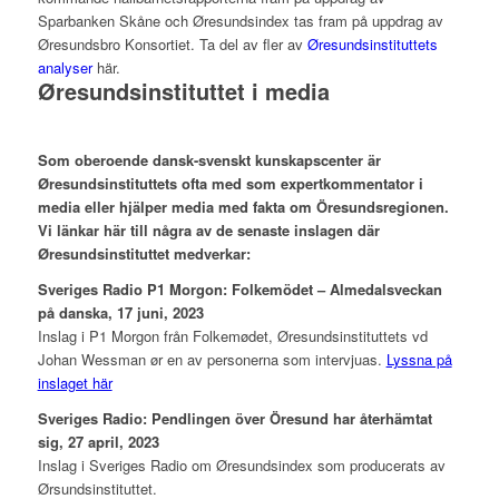
Sparbanken Skåne och Øresundsindex tas fram på uppdrag av
Øresundsbro Konsortiet. Ta del av fler av
Øresundsinstituttets
analyser
här.
Øresundsinstituttet i media
Som oberoende dansk-svenskt kunskapscenter är
Øresundsinstituttets ofta med som expertkommentator i
media eller hjälper media med fakta om Öresundsregionen.
Vi länkar här till några av de senaste inslagen där
Øresundsinstituttet medverkar:
Sveriges Radio P1 Morgon: Folkemödet – Almedalsveckan
på danska, 17 juni
, 2023
Inslag i P1 Morgon från Folkemødet, Øresundsinstituttets vd
Johan Wessman ør en av personerna som intervjuas.
Lyssna på
inslaget här
Sveriges Radio: Pendlingen över Öresund har återhämtat
sig, 27 april, 2023
Inslag i Sveriges Radio om Øresundsindex som producerats av
Ørsundsinstituttet.