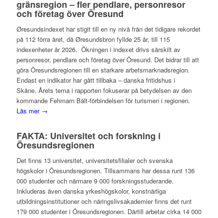
gränsregion – fler pendlare, personresor
och företag över Öresund
Øresundsindexet har stigit till en ny nivå från det tidigare rekordet
på 112 förra året, då Øresundsbron fyllde 25 år, till 115
indexenheter år 2026. Ökningen i indexet drivs särskilt av
personresor, pendlare och företag över Öresund. Det bidrar till att
göra Öresundsregionen till en starkare arbetsmarknadsregion.
Endast en indikator har gått tillbaka – danska fritidshus i
Skåne. Årets tema i rapporten fokuserar på betydelsen av den
kommande Fehmarn Bält-förbindelsen för turismen i regionen.
Läs mer →
FAKTA: Universitet och forskning i
Öresundsregionen
Det finns 13 universitet, universitetsfilialer och svenska
högskolor i Öresundsregionen. Tillsammans har dessa runt 136
000 studenter och närmare 9 000 forskningsstuderande.
Inkluderas även danska yrkeshögskolor, konstnärliga
utbildningsinstitutioner och näringslivsakademier finns det runt
179 000 studenter i Öresundsregionen. Därtill arbetar cirka 14 000