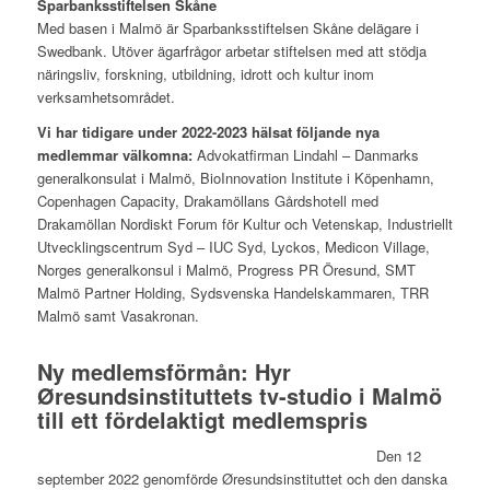
Sparbanksstiftelsen Skåne
Med basen i Malmö är Sparbanksstiftelsen Skåne delägare i
Swedbank. Utöver ägarfrågor arbetar stiftelsen med att stödja
näringsliv, forskning, utbildning, idrott och kultur inom
verksamhetsområdet.
Vi har tidigare under 2022-2023 hälsat följande nya
medlemmar välkomna:
Advokatfirman Lindahl – Danmarks
generalkonsulat i Malmö, BioInnovation Institute i Köpenhamn,
Copenhagen Capacity, Drakamöllans Gårdshotell med
Drakamöllan Nordiskt Forum för Kultur och Vetenskap, Industriellt
Utvecklingscentrum Syd – IUC Syd, Lyckos, Medicon Village,
Norges generalkonsul i Malmö, Progress PR Öresund, SMT
Malmö Partner Holding, Sydsvenska Handelskammaren, TRR
Malmö samt Vasakronan.
Ny medlemsförmån: H
yr
Øresundsinstituttets tv-studio i Malmö
till ett fördelaktigt medlemspris
Den 12
september 2022 genomförde Øresundsinstituttet och den danska