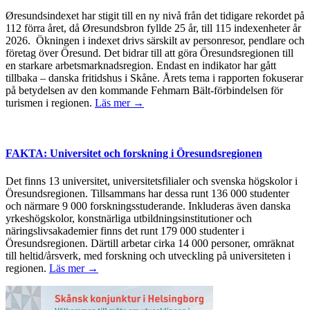
Øresundsindexet har stigit till en ny nivå från det tidigare rekordet på
112 förra året, då Øresundsbron fyllde 25 år, till 115 indexenheter år
2026. Ökningen i indexet drivs särskilt av personresor, pendlare och
företag över Öresund. Det bidrar till att göra Öresundsregionen till
en starkare arbetsmarknadsregion. Endast en indikator har gått
tillbaka – danska fritidshus i Skåne. Årets tema i rapporten fokuserar
på betydelsen av den kommande Fehmarn Bält-förbindelsen för
turismen i regionen.
Läs mer →
FAKTA: Universitet och forskning i Öresundsregionen
Det finns 13 universitet, universitetsfilialer och svenska högskolor i
Öresundsregionen. Tillsammans har dessa runt 136 000 studenter
och närmare 9 000 forskningsstuderande. Inkluderas även danska
yrkeshögskolor, konstnärliga utbildningsinstitutioner och
näringslivsakademier finns det runt 179 000 studenter i
Öresundsregionen. Därtill arbetar cirka 14 000 personer, omräknat
till heltid/årsverk, med forskning och utveckling på universiteten i
regionen.
Läs mer →