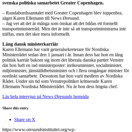
svenska politiska samarbetet Greater Copenhagen.
– Rundabordssamtalet med Greater Copenhagen blev toppenbra,
säger Karen Ellemann till News Øresund.
– Jag vet att det är många som önskar att det bildas ett formellt
transportministerråd. Men det är inte så att transportministrarna inte
träffas, men det sker mera informellt.
Lång dansk ministerkarriär
Karen Ellemann har varit generalsekreterare för Nordiska
Ministerrådet sedan den 1 januari i år. Innan dess har hon en lång
politisk karriär bakom sig inom det liberala danska partiet Venstre
där hon haft en rad ministerposter: inrikesminister, socialminister,
miljöminister, jämställdhetsminister och i flera omgångar minister för
nordiskt samarbete. Dessutom har hon varit medlem av Nordiska
Rådet. Under sin tid som Venstrepolitiker kritiserade Karen
Ellemann Nordiska Ministerrådet. Nu är hon dess högsta chef.
Läs hela intervjun på News Øresunds hemsida
Share this entry
Share on X
https://www.oresundsinstituttet.org/wp-