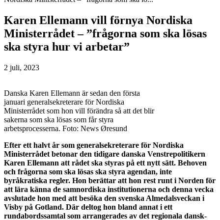
Karen Ellemann vill förnya Nordiska
Ministerrådet – ”frågorna som ska lösas
ska styra hur vi arbetar”
2 juli, 2023
Danska Karen Ellemann är sedan den första
januari generalsekreterare för Nordiska
Ministerrådet som hon vill förändra så att det blir
sakerna som ska lösas som får styra
arbetsprocesserna. Foto: News Øresund
Efter ett halvt år som generalsekreterare för Nordiska
Ministerrådet betonar den tidigare danska Venstrepolitikern
Karen Ellemann att rådet ska styras på ett nytt sätt. Behoven
och frågorna som ska lösas ska styra agendan, inte
byråkratiska regler. Hon berättar att hon rest runt i Norden för
att lära känna de samnordiska institutionerna och denna vecka
avslutade hon med att besöka den svenska Almedalsveckan i
Visby på Gotland. Där deltog hon bland annat i ett
rundabordssamtal som arrangerades av det regionala dansk-