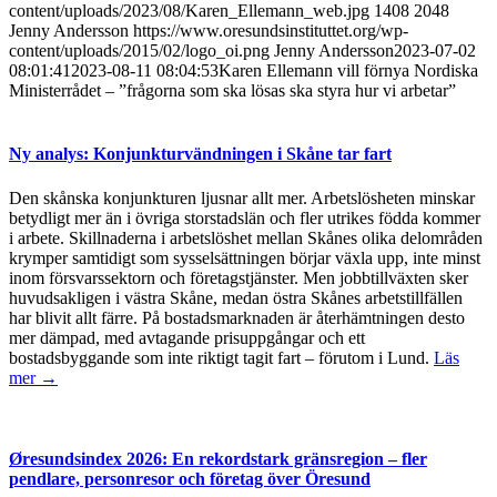
content/uploads/2023/08/Karen_Ellemann_web.jpg
1408
2048
Jenny Andersson
https://www.oresundsinstituttet.org/wp-
content/uploads/2015/02/logo_oi.png
Jenny Andersson
2023-07-02
08:01:41
2023-08-11 08:04:53
Karen Ellemann vill förnya Nordiska
Ministerrådet – ”frågorna som ska lösas ska styra hur vi arbetar”
Ny analys: Konjunkturvändningen i Skåne tar fart
Den skånska konjunkturen ljusnar allt mer. Arbetslösheten minskar
betydligt mer än i övriga storstadslän och fler utrikes födda kommer
i arbete. Skillnaderna i arbetslöshet mellan Skånes olika delområden
krymper samtidigt som sysselsättningen börjar växla upp, inte minst
inom försvarssektorn och företagstjänster. Men jobbtillväxten sker
huvudsakligen i västra Skåne, medan östra Skånes arbetstillfällen
har blivit allt färre. På bostadsmarknaden är återhämtningen desto
mer dämpad, med avtagande prisuppgångar och ett
bostadsbyggande som inte riktigt tagit fart – förutom i Lund.
Läs
mer →
Øresundsindex 2026: En rekordstark gränsregion – fler
pendlare, personresor och företag över Öresund