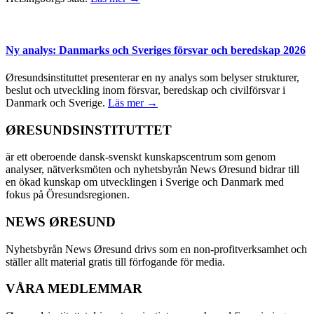
Ny analys: Danmarks och Sveriges försvar och beredskap 2026
Øresundsinstituttet presenterar en ny analys som belyser strukturer,
beslut och utveckling inom försvar, beredskap och civilförsvar i
Danmark och Sverige.
Läs mer →
ØRESUNDSINSTITUTTET
är ett oberoende dansk-svenskt kunskapscentrum som genom
analyser, nätverksmöten och nyhetsbyrån News Øresund bidrar till
en ökad kunskap om utvecklingen i Sverige och Danmark med
fokus på Öresundsregionen.
NEWS ØRESUND
Nyhetsbyrån News Øresund drivs som en non-profitverksamhet och
ställer allt material gratis till förfogande för media.
VÅRA MEDLEMMAR