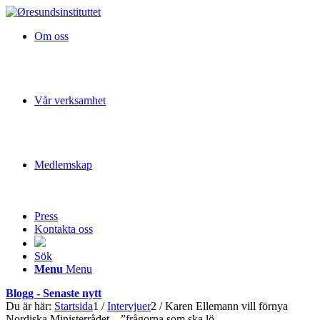
Om oss
Vår verksamhet
Medlemskap
Press
Kontakta oss
Sök
Menu
Menu
Blogg - Senaste nytt
Du är här:
Startsida
1
/
Intervjuer
2
/
Karen Ellemann vill förnya
Nordiska Ministerrådet – ”frågorna som ska lö...