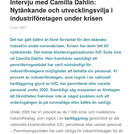
Intervju med Camilla Dahlin:
Nytänkande och utvecklingsvilja i
industriföretagen under krisen
4 juni, 2021
Det har gått bättre än först förväntat för den skånska
industrin under coronakrisen. Krisen har även lett till
nytänkande. Det menar klusterorganisationen IUC Syds vice
vd Camilla Dahlin. Hon framhäver samtidigt att
permitteringsstödet har varit nödvändigt för
industriföretagens möjligheter att behålla sin personal. 41
procent av industriföretagen, som ingick i en nationell
kartläggning gjord av IUC, har permitterat eller varslat
personal under 2020. Samtidigt såg merparten av företagen
att likviditeten framöver inte är något problem och att
orderingången är på normalläge eller bättre än vanligt.
Under 2020 har 41 procent av de 1 000 små- och medelstora
industriföretag, som ingick i en
kartläggning
genomförd av det
nationella klusternätverket IUC, permitterat eller varslat personal.
– Permitteringsstöden har varit viktiga för industriföretagen för att