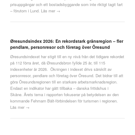
prisuppgångar och ett bostadsbyggande som inte riktigt tagit fart
– förutom i Lund.
Läs mer →
Øresundsindex 2026: En rekordstark gränsregion – fler
pendlare, personresor och företag över Öresund
Øresundsindexet har stigit till en ny nivå från det tidigare rekordet
på 112 förra året, då Øresundsbron fyllde 25 år, till 115
indexenheter år 2026. Ökningen i indexet drivs särskilt av
personresor, pendlare och företag över Öresund. Det bidrar till att
göra Öresundsregionen till en starkare arbetsmarknadsregion.
Endast en indikator har gått tillbaka – danska fritidshus i
Skåne. Årets tema i rapporten fokuserar på betydelsen av den
kommande Fehmarn Bält-förbindelsen för turismen i regionen.
Läs mer →