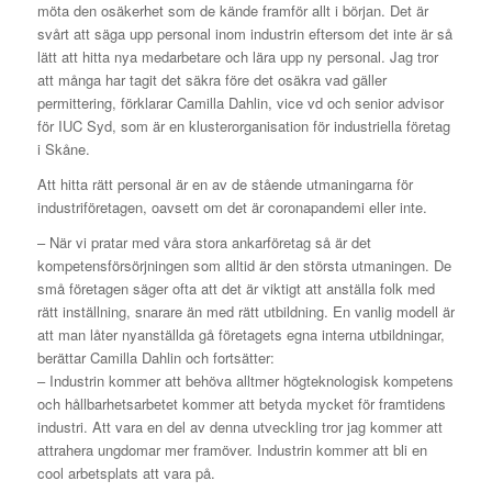
möta den osäkerhet som de kände framför allt i början. Det är
svårt att säga upp personal inom industrin eftersom det inte är så
lätt att hitta nya medarbetare och lära upp ny personal. Jag tror
att många har tagit det säkra före det osäkra vad gäller
permittering, förklarar Camilla Dahlin, vice vd och senior advisor
för IUC Syd, som är en klusterorganisation för industriella företag
i Skåne.
Att hitta rätt personal är en av de stående utmaningarna för
industriföretagen, oavsett om det är coronapandemi eller inte.
– När vi pratar med våra stora ankarföretag så är det
kompetensförsörjningen som alltid är den största utmaningen. De
små företagen säger ofta att det är viktigt att anställa folk med
rätt inställning, snarare än med rätt utbildning. En vanlig modell är
att man låter nyanställda gå företagets egna interna utbildningar,
berättar Camilla Dahlin och fortsätter:
– Industrin kommer att behöva alltmer högteknologisk kompetens
och hållbarhetsarbetet kommer att betyda mycket för framtidens
industri. Att vara en del av denna utveckling tror jag kommer att
attrahera ungdomar mer framöver. Industrin kommer att bli en
cool arbetsplats att vara på.