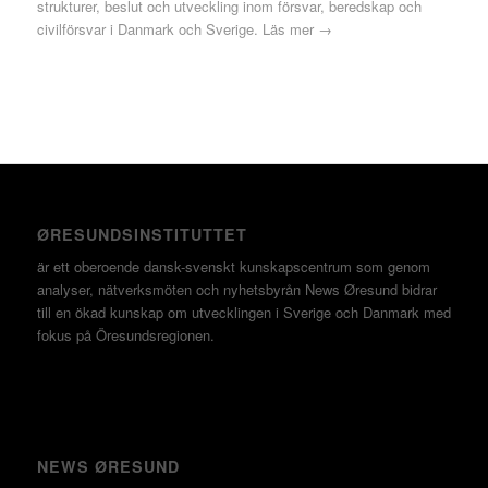
strukturer, beslut och utveckling inom försvar, beredskap och
civilförsvar i Danmark och Sverige.
Läs mer →
ØRESUNDSINSTITUTTET
är ett oberoende dansk-svenskt kunskapscentrum som genom
analyser, nätverksmöten och nyhetsbyrån News Øresund bidrar
till en ökad kunskap om utvecklingen i Sverige och Danmark med
fokus på Öresundsregionen.
NEWS ØRESUND