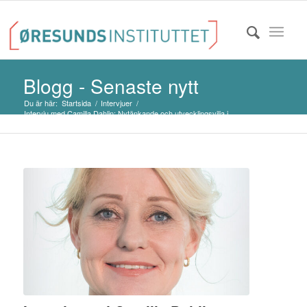
Blogg - Senaste nytt
Du är här:
Startsida
/
Intervjuer
/
Intervju med Camilla Dahlin: Nytänkande och utvecklingsvilja i
industriföretagen u...