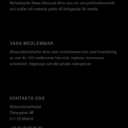
Nyhetsbyrån News Øresund drivs som en non-profitverksamhet
och ställer allt material gratis till förfogande för media.
VÅRA MEDLEMMAR
Øresundsinstituttet drivs utan vinst­intresse och med finansiering
av mer än 100 medlemmar från stat, regioner, kommuner,
universitet, högskolor och det privata näringslivet.
KONTAKTA OSS
Øresundsinstituttet
Östergatan 9B
211 25 Malmö
+46 (0) 40 30 56 30