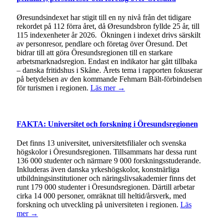
Øresundsindexet har stigit till en ny nivå från det tidigare
rekordet på 112 förra året, då Øresundsbron fyllde 25 år, till
115 indexenheter år 2026. Ökningen i indexet drivs särskilt
av personresor, pendlare och företag över Öresund. Det
bidrar till att göra Öresundsregionen till en starkare
arbetsmarknadsregion. Endast en indikator har gått tillbaka
– danska fritidshus i Skåne. Årets tema i rapporten fokuserar
på betydelsen av den kommande Fehmarn Bält-förbindelsen
för turismen i regionen.
Läs mer →
FAKTA: Universitet och forskning i Öresundsregionen
Det finns 13 universitet, universitetsfilialer och svenska
högskolor i Öresundsregionen. Tillsammans har dessa runt
136 000 studenter och närmare 9 000 forskningsstuderande.
Inkluderas även danska yrkeshögskolor, konstnärliga
utbildningsinstitutioner och näringslivsakademier finns det
runt 179 000 studenter i Öresundsregionen. Därtill arbetar
cirka 14 000 personer, omräknat till heltid/årsverk, med
forskning och utveckling på universiteten i regionen.
Läs
mer →