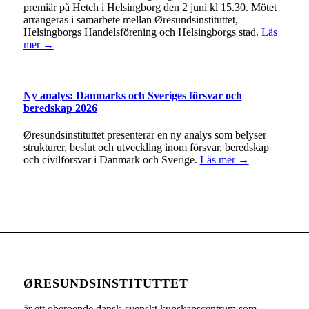
premiär på Hetch i Helsingborg den 2 juni kl 15.30. Mötet
arrangeras i samarbete mellan Øresundsinstituttet,
Helsingborgs Handelsförening och Helsingborgs stad.
Läs
mer →
Ny analys: Danmarks och Sveriges försvar och
beredskap 2026
Øresundsinstituttet presenterar en ny analys som belyser
strukturer, beslut och utveckling inom försvar, beredskap
och civilförsvar i Danmark och Sverige.
Läs mer →
ØRESUNDSINSTITUTTET
är ett oberoende dansk-svenskt kunskapscentrum som