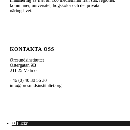
finansiering av mer än 100 medlemmar från stat, regioner,
kommuner, universitet, högskolor och det privata
näringslivet.
KONTAKTA OSS
Øresundsinstituttet
Östergatan 9B
211 25 Malmö
+46 (0) 40 30 56 30
info@oresundsinstituttet.org
Flickr