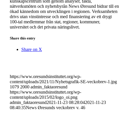
kunskapscentrum som genom analyser, fakta,
nätverksmöten och nyhetsbyrån News Øresund bidrar till en
ökad kännedom om utvecklingen i regionen. Verksamheten
drivs utan vinstintresse och med finansiering av ett drygt
100-tal medlemmar från stat, regioner, kommuner,
universitet och det privata näringslivet.
Share this entry
Share on X
https://www.oresundsinstituttet.org/wp-
content/uploads/2021/11/Nyhetsgrafik-SE-veckobrev-1.jpg
1079
2000
admin_faktaoresund
https://www.oresundsinstituttet.org/wp-
content/uploads/2015/02/logo_oi.png
admin_faktaoresund
2021-11-23 08:28:04
2021-11-23
08:40:35
News Øresunds veckobrev v. 46