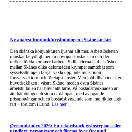
Ny analys: Konjunkturvändningen i Skåne tar fart
Den skånska konjunkturen ljusnar allt mer. Arbetslösheten
minskar betydligt mer än i övriga storstadslän och fler
utrikes födda kommer i arbete. Skillnaderna i arbetslöshet
mellan Skånes olika delområden krymper samtidigt som
sysselsättningen börjar växla upp, inte minst inom
försvarssektorn och företagstjänster. Men jobbtillväxten sker
huvudsakligen i västra Skåne, medan östra Skånes
arbetstillfällen har blivit allt färre. På bostadsmarknaden är
återhämtningen desto mer dämpad, med avtagande
prisuppgångar och ett bostadsbyggande som inte riktigt tagit
fart – förutom i Lund.
Läs mer →
Øresundsindex 2026: En rekordstark gränsregion – fler
pendlare, personresor och företag över Öresund