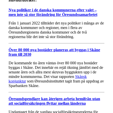
Huvudrubriker:
Nya politiker i de danska kommunerna efter valet –
men inte så stor förändring för Öresundssamarbetet
Från 1 januari 2022 tillträder det nya politiker i många av de
danska kommuner och regioner, men i flera av
Öresundsregionens danska kommuner och de två
regionerna blir det inte så stor förändring.
Över 80 000 nya bostäder planeras att byggas i Skåne
fram till 2030
De kommande tio åren väntas över 80 000 nya bostäder
byggas i Skåne. Det innebär en rejäl ökning jämfört med de
senaste åren och allra mest skruvas byggtakten upp i de
mindre kommunerna. Det visar rapporten
Skånsk
konjunktur
som Øresundsinstituttet tagit fram på uppdrag av
Sparbanken Skåne.
Öresundspendlare kan återigen arbeta hemifrån utan
att socialförsäkringen flyttar mellan länderna
Undantaget från de vanliga socialförsäkringsreglerna för