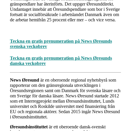
gränspendlare har återinförts. Det uppger Øresunddirekt.
Undantaget innebär att Öresundspendlare som bor i Sverige
fortsatt är socialförsäkrade i arbetslandet Danmark även om
de arbetar hemifrån 25 procent eller mer – och vice versa.
Teckna en gratis prenumeration på News Øresunds
svenska veckobrev
Teckna en gratis prenumeration på News Øresunds
danska veckobrev
News Øresund
är en oberoende regional nyhetsbyrå som
rapporterar om den gränsregionala utvecklingen i
Öresundsregionen samt om Danmark för svenska läsare och
om Sverige för danska läsare. News Øresund startade 2012
som ett Interregprojekt mellan Øresundsinstituttet, Lunds
universitet och Roskilde universitet med finansiering från
EU och regionala aktörer. Sedan 2015 ingår News Øresund
i Øresundsinstituttet.
Øresundsinstituttet
är ett oberoende dansk-svenskt