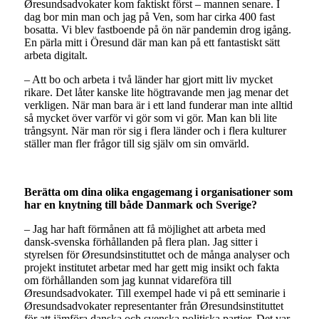
Øresundsadvokater kom faktiskt först – mannen senare. I
dag bor min man och jag på Ven, som har cirka 400 fast
bosatta. Vi blev fastboende på ön när pandemin drog igång.
En pärla mitt i Öresund där man kan på ett fantastiskt sätt
arbeta digitalt.
– Att bo och arbeta i två länder har gjort mitt liv mycket
rikare. Det låter kanske lite högtravande men jag menar det
verkligen. När man bara är i ett land funderar man inte alltid
så mycket över varför vi gör som vi gör. Man kan bli lite
trångsynt. När man rör sig i flera länder och i flera kulturer
ställer man fler frågor till sig själv om sin omvärld.
Berätta om dina olika engagemang i organisationer som
har en knytning till både Danmark och Sverige?
– Jag har haft förmånen att få möjlighet att arbeta med
dansk-svenska förhållanden på flera plan. Jag sitter i
styrelsen för Øresundsinstituttet och de många analyser och
projekt institutet arbetar med har gett mig insikt och fakta
om förhållanden som jag kunnat vidareföra till
Øresundsadvokater. Till exempel hade vi på ett seminarie i
Øresundsadvokater representanter från Øresundsinstituttet
för att jämföra danska och svenska politiska partier. Det var