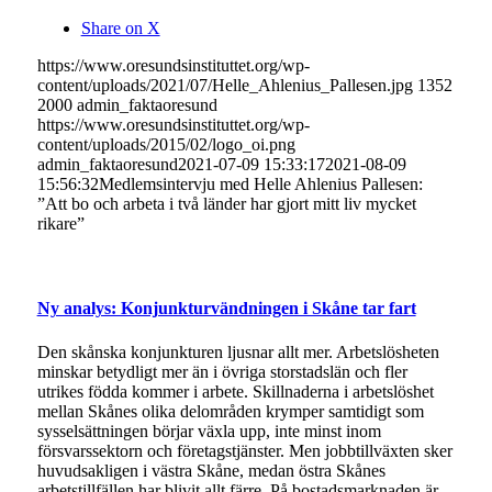
Share on X
https://www.oresundsinstituttet.org/wp-
content/uploads/2021/07/Helle_Ahlenius_Pallesen.jpg
1352
2000
admin_faktaoresund
https://www.oresundsinstituttet.org/wp-
content/uploads/2015/02/logo_oi.png
admin_faktaoresund
2021-07-09 15:33:17
2021-08-09
15:56:32
Medlemsintervju med Helle Ahlenius Pallesen:
”Att bo och arbeta i två länder har gjort mitt liv mycket
rikare”
Ny analys: Konjunkturvändningen i Skåne tar fart
Den skånska konjunkturen ljusnar allt mer. Arbetslösheten
minskar betydligt mer än i övriga storstadslän och fler
utrikes födda kommer i arbete. Skillnaderna i arbetslöshet
mellan Skånes olika delområden krymper samtidigt som
sysselsättningen börjar växla upp, inte minst inom
försvarssektorn och företagstjänster. Men jobbtillväxten sker
huvudsakligen i västra Skåne, medan östra Skånes
arbetstillfällen har blivit allt färre. På bostadsmarknaden är