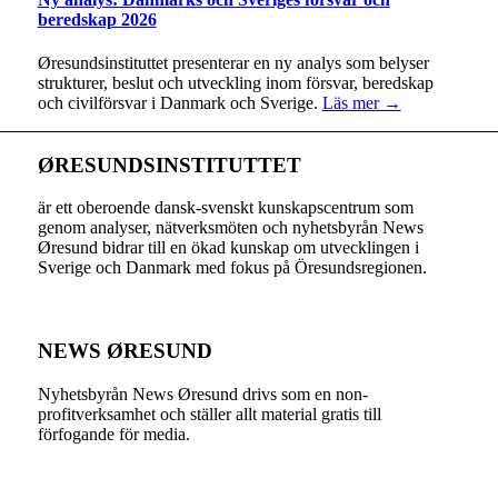
beredskap 2026
Øresundsinstituttet presenterar en ny analys som belyser
strukturer, beslut och utveckling inom försvar, beredskap
och civilförsvar i Danmark och Sverige.
Läs mer →
ØRESUNDSINSTITUTTET
är ett oberoende dansk-svenskt kunskapscentrum som
genom analyser, nätverksmöten och nyhetsbyrån News
Øresund bidrar till en ökad kunskap om utvecklingen i
Sverige och Danmark med fokus på Öresundsregionen.
NEWS ØRESUND
Nyhetsbyrån News Øresund drivs som en non-
profitverksamhet och ställer allt material gratis till
förfogande för media.