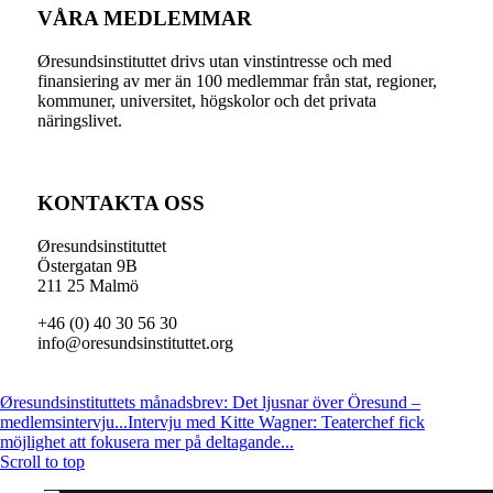
VÅRA MEDLEMMAR
Øresundsinstituttet drivs utan vinst­intresse och med
finansiering av mer än 100 medlemmar från stat, regioner,
kommuner, universitet, högskolor och det privata
näringslivet.
KONTAKTA OSS
Øresundsinstituttet
Östergatan 9B
211 25 Malmö
+46 (0) 40 30 56 30
info@oresundsinstituttet.org
Øresundsinstituttets månadsbrev: Det ljusnar över Öresund –
medlemsintervju...
Intervju med Kitte Wagner: Teaterchef fick
möjlighet att fokusera mer på deltagande...
Scroll to top