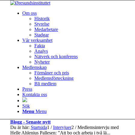
Om oss
Historik
Styrelse
Medarbetare
Stadgar
Vår verksamhet
Fakta
Analys
Nätverk och konferens
Nyheter
Medlemskap
Förmåner och pris
Medlemsförteckning
Bli medlem
Press
Kontakta oss
Sök
Menu
Menu
Blogg - Senaste nytt
Du är här:
Startsida
1
/
Intervjuer
2
/
Medlemsintervju med
Helle Ahlenius Pallesen: ”Att bo och arbeta i två lä...