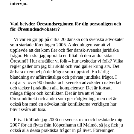
intervju.
Vad betyder Öresundsregionen för dig personligen och
för Øresundsadvokater?
– Vi var en grupp på cirka 20 danska och svenska advokater
som startade föreningen 2005. Anledningen var att vi
upplevde att det kom fler och fler dansk-svenska juridiska
frågor. Hur ska jag upprätta en filial på den andra sidan
Öresund? Hur anställer vi folk – hur avskedar vi folk? Vilka
regler gäller om jag blir skild och vad gäller kring arv. Det
är bara exempel på de frågor som uppstod. En härlig
blandning av affärsrättsliga och privata juridiska frågor. I
dag är vi över 90 danska och svenska advokater i nätverket
och täcker i praktiken alla kompetenser. Det är fortsatt
många frågor och konflikter. Det är bra att vi har
Øresunddirekt och andra som ger rådgivning, men det är
också bra med en advokat när konflikterna verkligen har
blivit svåra att lösa.
– Privat träffade jag 2006 en svensk man och beslutade mig
2007 för att flytta från Köpenhamn till Malmö, så jag fick ju
också alla dessa praktiska frågor in på livet. Föreningen