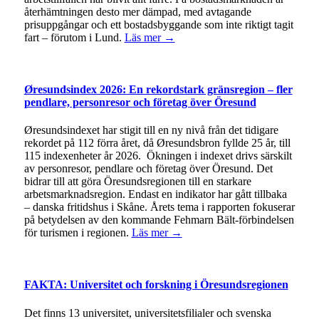
återhämtningen desto mer dämpad, med avtagande
prisuppgångar och ett bostadsbyggande som inte riktigt tagit
fart – förutom i Lund.
Läs mer →
Øresundsindex 2026: En rekordstark gränsregion – fler
pendlare, personresor och företag över Öresund
Øresundsindexet har stigit till en ny nivå från det tidigare
rekordet på 112 förra året, då Øresundsbron fyllde 25 år, till
115 indexenheter år 2026. Ökningen i indexet drivs särskilt
av personresor, pendlare och företag över Öresund. Det
bidrar till att göra Öresundsregionen till en starkare
arbetsmarknadsregion. Endast en indikator har gått tillbaka
– danska fritidshus i Skåne. Årets tema i rapporten fokuserar
på betydelsen av den kommande Fehmarn Bält-förbindelsen
för turismen i regionen.
Läs mer →
FAKTA: Universitet och forskning i Öresundsregionen
Det finns 13 universitet, universitetsfilialer och svenska