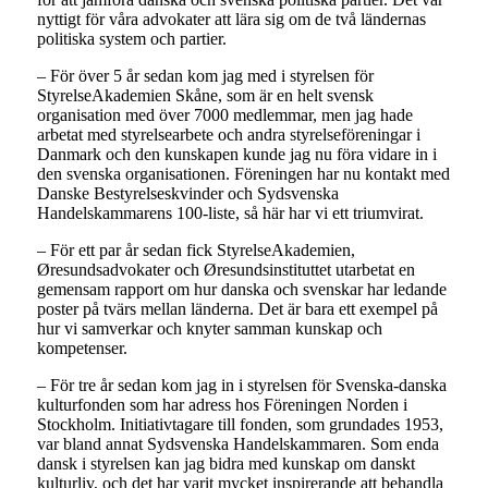
nyttigt för våra advokater att lära sig om de två ländernas
politiska system och partier.
– För över 5 år sedan kom jag med i styrelsen för
StyrelseAkademien Skåne, som är en helt svensk
organisation med över 7000 medlemmar, men jag hade
arbetat med styrelsearbete och andra styrelseföreningar i
Danmark och den kunskapen kunde jag nu föra vidare in i
den svenska organisationen. Föreningen har nu kontakt med
Danske Bestyrelseskvinder och Sydsvenska
Handelskammarens 100-liste, så här har vi ett triumvirat.
– För ett par år sedan fick StyrelseAkademien,
Øresundsadvokater och Øresundsinstituttet utarbetat en
gemensam rapport om hur danska och svenskar har ledande
poster på tvärs mellan länderna. Det är bara ett exempel på
hur vi samverkar och knyter samman kunskap och
kompetenser.
– För tre år sedan kom jag in i styrelsen för Svenska-danska
kulturfonden som har adress hos Föreningen Norden i
Stockholm. Initiativtagare till fonden, som grundades 1953,
var bland annat Sydsvenska Handelskammaren. Som enda
dansk i styrelsen kan jag bidra med kunskap om danskt
kulturliv, och det har varit mycket inspirerande att behandla