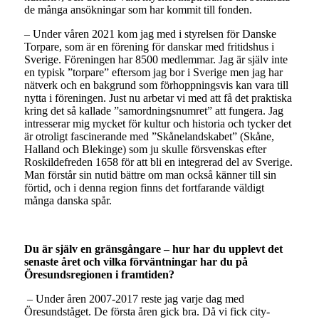
de många ansökningar som har kommit till fonden.
– Under våren 2021 kom jag med i styrelsen för Danske
Torpare, som är en förening för danskar med fritidshus i
Sverige. Föreningen har 8500 medlemmar. Jag är själv inte
en typisk ”torpare” eftersom jag bor i Sverige men jag har
nätverk och en bakgrund som förhoppningsvis kan vara till
nytta i föreningen. Just nu arbetar vi med att få det praktiska
kring det så kallade ”samordningsnumret” att fungera. Jag
intresserar mig mycket för kultur och historia och tycker det
är otroligt fascinerande med ”Skånelandskabet” (Skåne,
Halland och Blekinge) som ju skulle försvenskas efter
Roskildefreden 1658 för att bli en integrerad del av Sverige.
Man förstår sin nutid bättre om man också känner till sin
förtid, och i denna region finns det fortfarande väldigt
många danska spår.
Du är själv en gränsgångare – hur har du upplevt det
senaste året och vilka förväntningar har du på
Öresundsregionen i framtiden?
– Under åren 2007-2017 reste jag varje dag med
Öresundståget. De första åren gick bra. Då vi fick city-