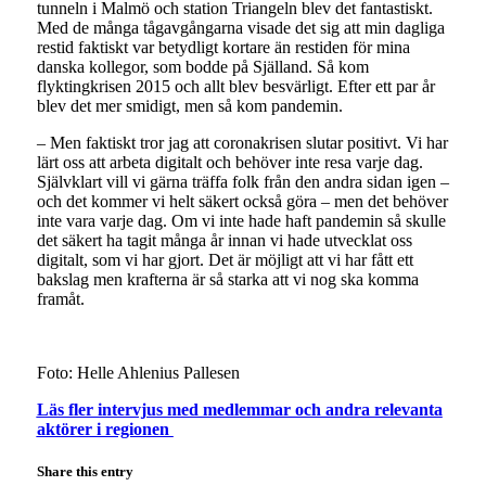
tunneln i Malmö och station Triangeln blev det fantastiskt.
Med de många tågavgångarna visade det sig att min dagliga
restid faktiskt var betydligt kortare än restiden för mina
danska kollegor, som bodde på Själland. Så kom
flyktingkrisen 2015 och allt blev besvärligt. Efter ett par år
blev det mer smidigt, men så kom pandemin.
– Men faktiskt tror jag att coronakrisen slutar positivt. Vi har
lärt oss att arbeta digitalt och behöver inte resa varje dag.
Självklart vill vi gärna träffa folk från den andra sidan igen –
och det kommer vi helt säkert också göra – men det behöver
inte vara varje dag. Om vi inte hade haft pandemin så skulle
det säkert ha tagit många år innan vi hade utvecklat oss
digitalt, som vi har gjort. Det är möjligt att vi har fått ett
bakslag men krafterna är så starka att vi nog ska komma
framåt.
Foto: Helle Ahlenius Pallesen
Läs fler intervjus med medlemmar och andra relevanta
aktörer i regionen
Share this entry