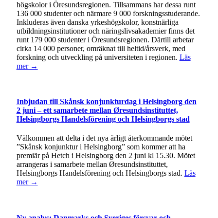
högskolor i Öresundsregionen. Tillsammans har dessa runt
136 000 studenter och närmare 9 000 forskningsstuderande.
Inkluderas även danska yrkeshögskolor, konstnärliga
utbildningsinstitutioner och näringslivsakademier finns det
runt 179 000 studenter i Öresundsregionen. Därtill arbetar
cirka 14 000 personer, omräknat till heltid/årsverk, med
forskning och utveckling på universiteten i regionen.
Läs
mer →
Inbjudan till Skånsk konjunkturdag i Helsingborg den
2 juni – ett samarbete mellan Øresundsinstituttet,
Helsingborgs Handelsförening och Helsingborgs stad
Välkommen att delta i det nya årligt återkommande mötet
”Skånsk konjunktur i Helsingborg” som kommer att ha
premiär på Hetch i Helsingborg den 2 juni kl 15.30. Mötet
arrangeras i samarbete mellan Øresundsinstituttet,
Helsingborgs Handelsförening och Helsingborgs stad.
Läs
mer →
Ny analys: Danmarks och Sveriges försvar och