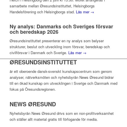
samarbete mellan Øresundsinstituttet, Helsingborgs
Handelsförening och Helsingborgs stad.
Läs mer →
Ny analys: Danmarks och Sveriges försvar
och beredskap 2026
Øresundsinstituttet presenterar en ny analys som belyser
strukturer, beslut och utveckling inom försvar, beredskap och
civilförsvar i Danmark och Sverige.
Läs mer →
ØRESUNDSINSTITUTTET
är ett oberoende dansk-svenskt kunskapscentrum som genom
analyser, nätverksmöten och nyhetsbyrån News Øresund bidrar
till en ökad kunskap om utvecklingen i Sverige och Danmark med
fokus på Öresundsregionen.
NEWS ØRESUND
Nyhetsbyrån News Øresund drivs som en non-profitverksamhet
och ställer allt material gratis till förfogande för media.