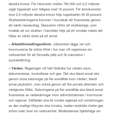
danska kronor. För inkomster mellan 750 000 och 2,5 miljoner
utgår toppskatt som tidigare med 15 procent. För årsinkomster
över 2,5 miljoner danska kronor höjs toppskatten till 20 procent.
Skattesänkningarna kommer i huvudsak att finansieras genom
ett sänkt reseavdrag. Dessutom införs ett skattestopp, som
innebär att om skatten i framtiden höjs på ett område måste det
följas av sänkt skatt på ett annat.
– Arbetsförmedlingsreform.
Jobcentren läggs ner och
kommunerna får större frihet i hur man vill organisera sin
verksamhet för att förmedla jobb och få människor i
sysselsättning.
– Vården.
Regeringen vill helt förändra hur vården styrs,
dokumenteras, kontrolleras och ges. Det ska bland annat ske
genom stora satsningar på fler anställda inom vården, bland
annat psykiatrin, men också genom att fler privata alternativ och
vårdgivare tillåts. Satsningarna på fler anställda ska bland annat
finansieras av nedskärningar inom administrationen i kommuner
och regioner. Välfärden ska bli mindre reglerad och omfattningen
av den statliga tillsynen ska minska, medan enskilda chefer ges
större makt över sin verksamhet. Moderaternes hjärtefråga om