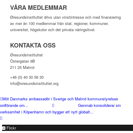
VÅRA MEDLEMMAR
Øresundsinstituttet drivs utan vinst­intresse och med finansiering
av mer än 100 medlemmar från stat, regioner, kommuner,
universitet, högskolor och det privata näringslivet.
KONTAKTA OSS
Øresundsinstituttet
Östergatan 9B
211 25 Malmö
+46 (0) 40 30 56 30
info@oresundsinstituttet.org
Möt Danmarks ambassadör i Sverige och Malmö kommunstyrelses
ordförande om...
Genmab konsoliderar sin
verksamhet i Köpenhamn och bygger ett nytt globalt...
Flickr