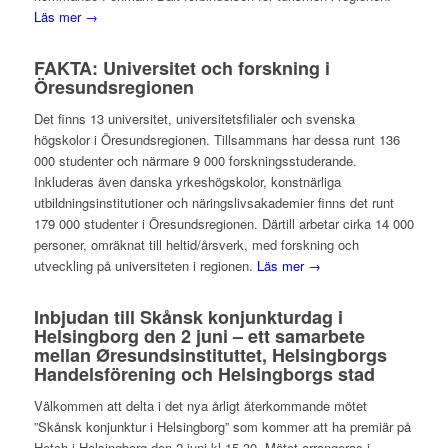
Läs mer →
FAKTA: Universitet och forskning i
Öresundsregionen
Det finns 13 universitet, universitetsfilialer och svenska
högskolor i Öresundsregionen. Tillsammans har dessa runt 136
000 studenter och närmare 9 000 forskningsstuderande.
Inkluderas även danska yrkeshögskolor, konstnärliga
utbildningsinstitutioner och näringslivsakademier finns det runt
179 000 studenter i Öresundsregionen. Därtill arbetar cirka 14 000
personer, omräknat till heltid/årsverk, med forskning och
utveckling på universiteten i regionen.
Läs mer →
Inbjudan till Skånsk konjunkturdag i
Helsingborg den 2 juni – ett samarbete
mellan Øresundsinstituttet, Helsingborgs
Handelsförening och Helsingborgs stad
Välkommen att delta i det nya årligt återkommande mötet
”Skånsk konjunktur i Helsingborg” som kommer att ha premiär på
Hetch i Helsingborg den 2 juni kl 15.30. Mötet arrangeras i