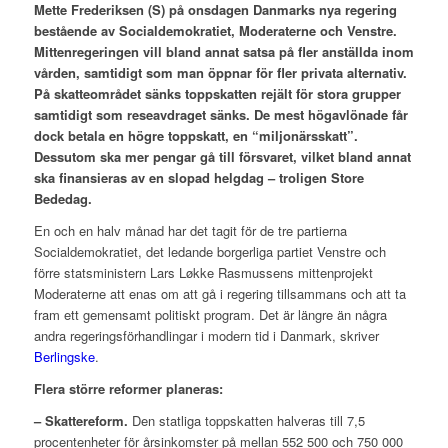
Mette Frederiksen (S) på onsdagen Danmarks nya regering
bestående av Socialdemokratiet, Moderaterne och Venstre.
Mittenregeringen vill bland annat satsa på fler anställda inom
vården, samtidigt som man öppnar för fler privata alternativ.
På skatteområdet sänks toppskatten rejält för stora grupper
samtidigt som reseavdraget sänks. De mest högavlönade får
dock betala en högre toppskatt, en “miljonärsskatt”.
Dessutom ska mer pengar gå till försvaret, vilket bland annat
ska finansieras av en slopad helgdag – troligen Store
Bededag.
En och en halv månad har det tagit för de tre partierna
Socialdemokratiet, det ledande borgerliga partiet Venstre och
förre statsministern Lars Løkke Rasmussens mittenprojekt
Moderaterne att enas om att gå i regering tillsammans och att ta
fram ett gemensamt politiskt program. Det är längre än några
andra regeringsförhandlingar i modern tid i Danmark, skriver
Berlingske
.
Flera större reformer planeras:
– Skattereform.
Den statliga toppskatten halveras till 7,5
procentenheter för årsinkomster på mellan 552 500 och 750 000