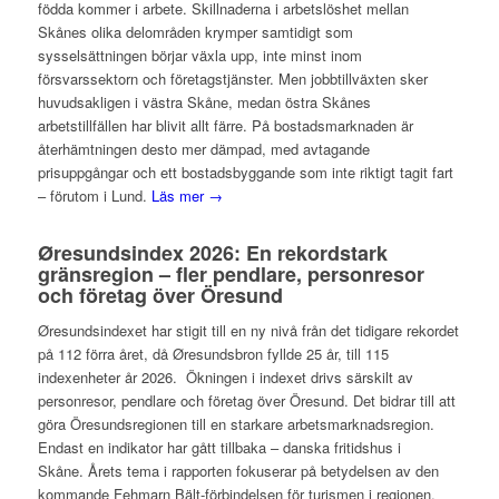
födda kommer i arbete. Skillnaderna i arbetslöshet mellan
Skånes olika delområden krymper samtidigt som
sysselsättningen börjar växla upp, inte minst inom
försvarssektorn och företagstjänster. Men jobbtillväxten sker
huvudsakligen i västra Skåne, medan östra Skånes
arbetstillfällen har blivit allt färre. På bostadsmarknaden är
återhämtningen desto mer dämpad, med avtagande
prisuppgångar och ett bostadsbyggande som inte riktigt tagit fart
– förutom i Lund.
Läs mer →
Øresundsindex 2026: En rekordstark
gränsregion – fler pendlare, personresor
och företag över Öresund
Øresundsindexet har stigit till en ny nivå från det tidigare rekordet
på 112 förra året, då Øresundsbron fyllde 25 år, till 115
indexenheter år 2026. Ökningen i indexet drivs särskilt av
personresor, pendlare och företag över Öresund. Det bidrar till att
göra Öresundsregionen till en starkare arbetsmarknadsregion.
Endast en indikator har gått tillbaka – danska fritidshus i
Skåne. Årets tema i rapporten fokuserar på betydelsen av den
kommande Fehmarn Bält-förbindelsen för turismen i regionen.