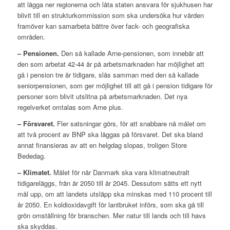
att lägga ner regionerna och låta staten ansvara för sjukhusen har
blivit till en strukturkommission som ska undersöka hur vården
framöver kan samarbeta bättre över fack- och geografiska
områden.
– Pensionen.
Den så kallade Arne-pensionen, som innebär att
den som arbetat 42-44 år på arbetsmarknaden har möjlighet att
gå i pension tre år tidigare, slås samman med den så kallade
seniorpensionen, som ger möjlighet till att gå i pension tidigare för
personer som blivit utslitna på arbetsmarknaden. Det nya
regelverket omtalas som Arne plus.
– Försvaret.
Fler satsningar görs, för att snabbare nå målet om
att två procent av BNP ska läggas på försvaret. Det ska bland
annat finansieras av att en helgdag slopas, troligen Store
Bededag.
– Klimatet.
Målet för när Danmark ska vara klimatneutralt
tidigareläggs, från år 2050 till år 2045. Dessutom sätts ett nytt
mål upp, om att landets utsläpp ska minskas med 110 procent till
år 2050. En koldioxidavgift för lantbruket införs, som ska gå till
grön omställning för branschen. Mer natur till lands och till havs
ska skyddas.