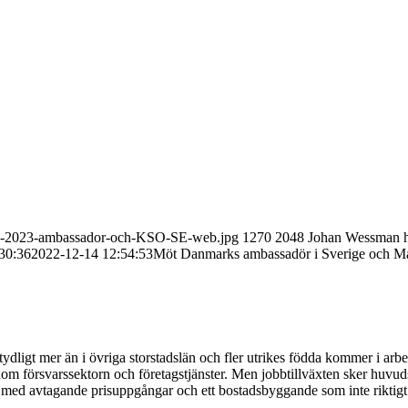
REO-2023-ambassador-och-KSO-SE-web.jpg
1270
2048
Johan Wessman
30:36
2022-12-14 12:54:53
Möt Danmarks ambassadör i Sverige och Ma
ydligt mer än i övriga storstadslän och fler utrikes födda kommer i arb
om försvarssektorn och företagstjänster. Men jobbtillväxten sker huvudsa
med avtagande prisuppgångar och ett bostadsbyggande som inte riktigt 