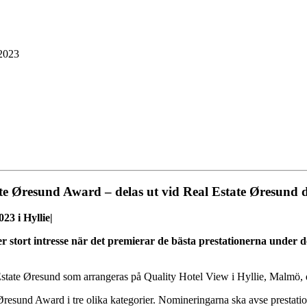
 2023
te Øresund Award – delas ut vid Real Estate Øresund d
23 i Hyllie|
stort intresse när det premierar de bästa prestationerna under det
 Estate Øresund som arrangeras på Quality Hotel View i Hyllie, Malmö, 
e Øresund Award i tre olika kategorier. Nomineringarna ska avse prestati