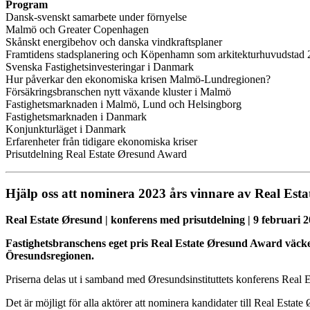
Program
Dansk-svenskt samarbete under förnyelse
Malmö och Greater Copenhagen
Skånskt energibehov och danska vindkraftsplaner
Framtidens stadsplanering och Köpenhamn som arkitekturhuvudstad
Svenska Fastighetsinvesteringar i Danmark
Hur påverkar den ekonomiska krisen Malmö-Lundregionen?
Försäkringsbranschen nytt växande kluster i Malmö
Fastighetsmarknaden i Malmö, Lund och Helsingborg
Fastighetsmarknaden i Danmark
Konjunkturläget i Danmark
Erfarenheter från tidigare ekonomiska kriser
Prisutdelning Real Estate Øresund Award
Hjälp oss att nominera 2023 års vinnare av Real Esta
Real Estate Øresund | konferens med prisutdelning | 9 februari 20
Fastighetsbranschens eget pris Real Estate Øresund Award väcker 
Öresundsregionen.
Priserna delas ut i samband med Øresundsinstituttets konferens Real
Det är möjligt för alla aktörer att nominera kandidater till Real Estat