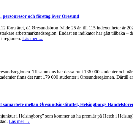
, personresor och företag över Öresund
å 112 förra året, då Øresundsbron fyllde 25 år, till 115 indexenheter år 
 starkare arbetsmarknadsregion. Endast en indikator har gått tillbaka – d
 i regionen.
Läs mer →
 i Öresundsregionen. Tillsammans har dessa runt 136 000 studenter och n
kademier finns det runt 179 000 studenter i Öresundsregionen. Därtill ar
tt samarbete mellan Øresundsinstituttet, Helsingborgs Handelsföre
junktur i Helsingborg” som kommer att ha premiär på Hetch i Helsingbo
stad.
Läs mer →