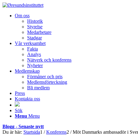
Om oss
Historik
Styrelse
Medarbetare
Stadgar
Vår verksamhet
Fakta
Analys
Nätverk och konferens
Nyheter
Medlemskap
Förmåner och pris
Medlemsförteckning
Bli medlem
Press
Kontakta oss
Sök
Menu
Menu
Blogg - Senaste nytt
Du är här:
Startsida
1
/
Konferens
2
/
Möt Danmarks ambassadör i Sver