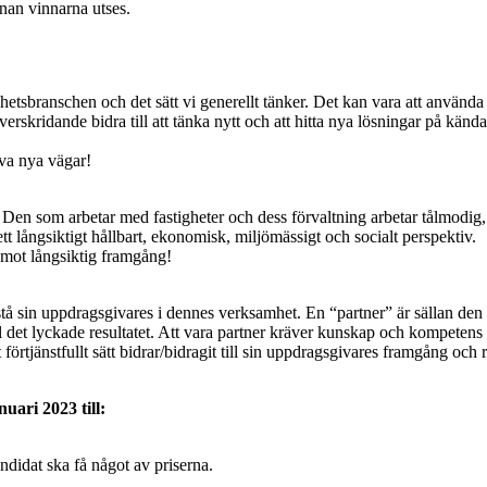
nan vinnarna utses.
ghetsbranschen och det sätt vi generellt tänker. Det kan vara att använd
söverskridande bidra till att tänka nytt och att hitta nya lösningar på kä
va nya vägar!
 Den som arbetar med fastigheter och dess förvaltning arbetar tålmodig,
tt långsiktigt hållbart, ekonomisk, miljömässigt och socialt perspektiv.
 mot långsiktig framgång!
istå sin uppdragsgivares i dennes verksamhet. En “partner” är sällan den
ll det lyckade resultatet. Att vara partner kräver kunskap och kompetens 
örtjänstfullt sätt bidrar/bidragit till sin uppdragsgivares framgång och r
uari 2023 till:
ndidat ska få något av priserna.