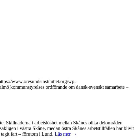
https://www.oresundsinstituttet.org/wp-
lmö kommunstyrelses ordförande om dansk-svenskt samarbete –
ete. Skillnaderna i arbetslöshet mellan Skånes olika delområden
kligen i västra Skåne, medan östra Skånes arbetstillfällen har blivit
tagit fart – förutom i Lund.
Läs mer →