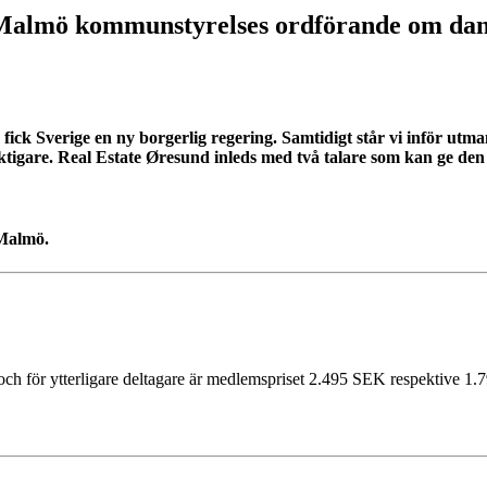
almö kommunstyrelses ordförande om dansk
fick Sverige en ny borgerlig regering. Samtidigt står vi inför utm
igare. Real Estate Øresund inleds med två talare som kan ge den 
 Malmö.
t och för ytterligare deltagare är medlemspriset 2.495 SEK respektive 