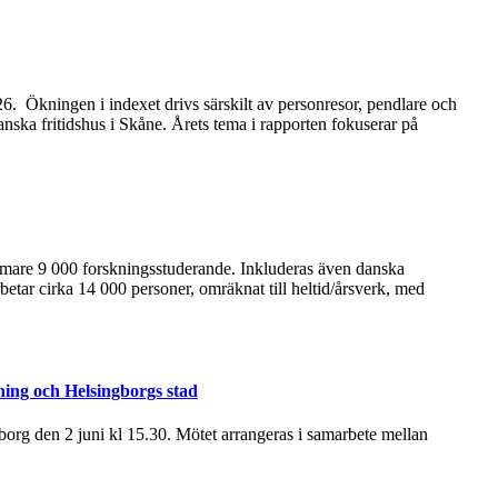
2026. Ökningen i indexet drivs särskilt av personresor, pendlare och
anska fritidshus i Skåne. Årets tema i rapporten fokuserar på
ärmare 9 000 forskningsstuderande. Inkluderas även danska
betar cirka 14 000 personer, omräknat till heltid/årsverk, med
ning och Helsingborgs stad
rg den 2 juni kl 15.30. Mötet arrangeras i samarbete mellan