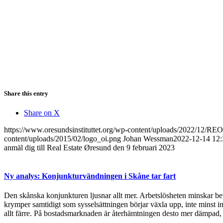
Share this entry
Share on X
https://www.oresundsinstituttet.org/wp-content/uploads/2022/12/
content/uploads/2015/02/logo_oi.png
Johan Wessman
2022-12-14 12:
anmäl dig till Real Estate Øresund den 9 februari 2023
Ny analys: Konjunkturvändningen i Skåne tar fart
Den skånska konjunkturen ljusnar allt mer. Arbetslösheten minskar bet
krymper samtidigt som sysselsättningen börjar växla upp, inte minst in
allt färre. På bostadsmarknaden är återhämtningen desto mer dämpad, 