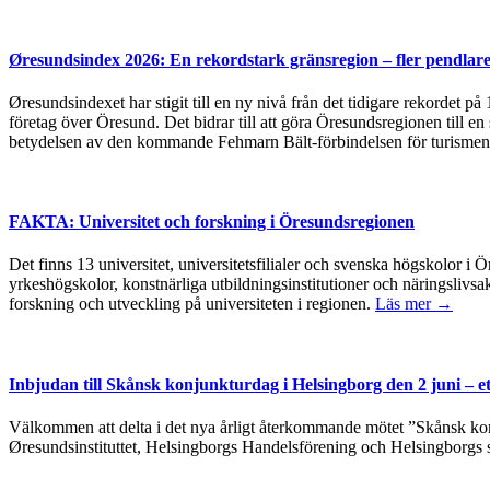
Øresundsindex 2026: En rekordstark gränsregion – fler pendlare
Øresundsindexet har stigit till en ny nivå från det tidigare rekordet p
företag över Öresund. Det bidrar till att göra Öresundsregionen till en
betydelsen av den kommande Fehmarn Bält-förbindelsen för turismen
FAKTA: Universitet och forskning i Öresundsregionen
Det finns 13 universitet, universitetsfilialer och svenska högskolor
yrkeshögskolor, konstnärliga utbildningsinstitutioner och näringslivsa
forskning och utveckling på universiteten i regionen.
Läs mer →
Inbjudan till Skånsk konjunkturdag i Helsingborg den 2 juni – e
Välkommen att delta i det nya årligt återkommande mötet ”Skånsk kon
Øresundsinstituttet, Helsingborgs Handelsförening och Helsingborgs 