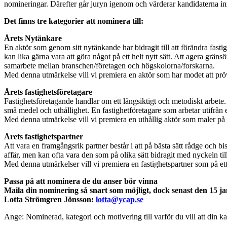
nomineringar. Därefter går juryn igenom och värderar kandidaterna in
Det finns tre kategorier att nominera till:
Årets Nytänkare
En aktör som genom sitt nytänkande har bidragit till att förändra fasti
kan lika gärna vara att göra något på ett helt nytt sätt. Att agera grän
samarbete mellan branschen/företagen och högskolorna/forskarna.
Med denna utmärkelse vill vi premiera en aktör som har modet att prö
Årets fastighetsföretagare
Fastighetsföretagande handlar om ett långsiktigt och metodiskt arbete.
små medel och uthållighet. En fastighetföretagare som arbetar utifrån e
Med denna utmärkelse vill vi premiera en uthållig aktör som maler på
Årets fastighetspartner
Att vara en framgångsrik partner består i att på bästa sätt rådge och b
affär, men kan ofta vara den som på olika sätt bidragit med nyckeln ti
Med denna utmärkelser vill vi premiera en fastighetspartner som på ett f
Passa på att nominera de du anser bör vinna
Maila din nominering så snart som möjligt, dock senast den 15 jan
Lotta Strömgren Jönsson:
lotta@ycap.se
Ange: Nominerad, kategori och motivering till varför du vill att din ka