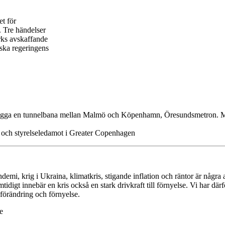
t för
. Tre händelser
ks avskaf
fande
nska regeringens
tt bygga en tunnelbana mellan Malmö och Köpenhamn, Öresundsmetron.
och styrelseledamot i Greater Copenhagen
ndemi, krig i Ukraina, klimatkris, stigande inflation och räntor är några 
idigt innebär en kris också en stark drivkraft till förnyelse. Vi har därf
 förändring och förnyelse.
e