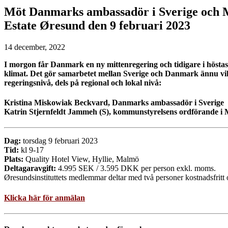
Möt Danmarks ambassadör i Sverige och M
Estate Øresund den 9 februari 2023
14 december, 2022
I morgon får Danmark en ny mittenregering och tidigare i höstas 
klimat. Det gör samarbetet mellan Sverige och Danmark ännu vikt
regeringsnivå, dels på regional och lokal nivå:
Kristina Miskowiak Beckvard
, Danmarks ambassadör i Sverige
Katrin Stjernfeldt Jammeh (S), kommunstyrelsens ordförande i
Dag:
torsdag 9 februari 2023
Tid:
kl 9-17
Plats:
Quality Hotel View, Hyllie, Malmö
Deltagaravgift:
4.995 SEK / 3.595 DKK per person exkl. moms.
Øresundsinstituttets medlemmar deltar med två personer kostnadsfrit
Klicka här för anmälan