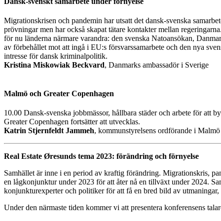
Dansk-svenskt samarbete under förnyelse
Migrationskrisen och pandemin har utsatt det dansk-svenska samarbete
prövningar men har också skapat tätare kontakter mellan regeringarna
för nu länderna närmare varandra: den svenska Natoansökan, Danmar
av förbehållet mot att ingå i EU:s försvarssamarbete och den nya sve
intresse för dansk kriminalpolitik.
Kristina Miskowiak Beckvard
, Danmarks ambassadör i Sverige
Malmö och Greater Copenhagen
10.00
Dansk-svenska jobbmässor, hållbara städer och arbete för a
Greater Copenhagen fortsätter att utvecklas.
Katrin Stjernfeldt Jammeh
, kommunstyrelsens ordförande i Malmö 
Real Estate Øresunds tema 2023: förändring och förnyelse
Samhället är inne i en period av kraftig förändring. Migrationskris, pa
en lågkonjunktur under 2023 för att åter nå en tillväxt under 2024. Samt
konjunkturexperter och politiker för att få en bred bild av utmaningar,
Under den närmaste tiden kommer vi att presentera konferensens talar