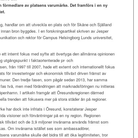
förmedlare av platsens varumärke. Det framförs i en ny
et.
ng, handlar om att utveckla en plats och för Skåne och Själland
nnan bron byggdes. I en forskningsartikel skriven av Jesper
unikation och rektor för Campus Helsingborg Lunds universitet,
e ett internt fokus med syfte att övertyga den allmänna opinionen
og utgångspunkt i faktaorienterade pr- och
en, från 1997 till 2007, hade ett externt och internationellt fokus
s för investeringar och ekonomisk tillväxt driven främst av
mmuner. Den tredje fasen, som pågår sedan 2013, har samma
fas två, men med förändringen att marknadsföringen nu initieras
Köpenhamn. I artikeln framgår att Öresundsregionen därmed
nella trenden att fokusera mer på stora städer än på regioner.
e har dock inte infriats i Öresund, konstaterar Jesper
ida visioner och förväntningar på en ny region. Regionen
k tillväxt och de 3,9 miljoner invånarna används främst som
yckas. Om invånarna istället ses som ambassadörer,
ens varumärke skulle det bidra till att öka legitimiteten, tror