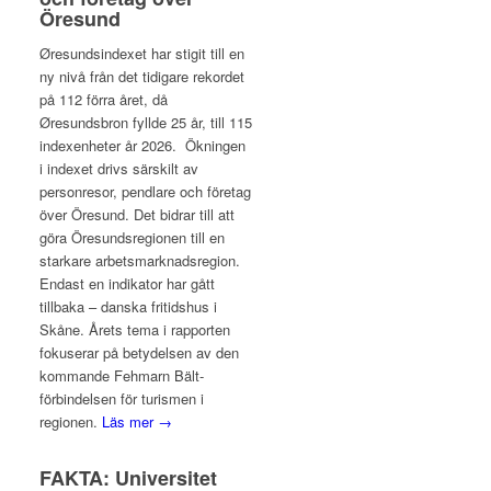
Öresund
Øresundsindexet har stigit till en
ny nivå från det tidigare rekordet
på 112 förra året, då
Øresundsbron fyllde 25 år, till 115
indexenheter år 2026. Ökningen
i indexet drivs särskilt av
personresor, pendlare och företag
över Öresund. Det bidrar till att
göra Öresundsregionen till en
starkare arbetsmarknadsregion.
Endast en indikator har gått
tillbaka – danska fritidshus i
Skåne. Årets tema i rapporten
fokuserar på betydelsen av den
kommande Fehmarn Bält-
förbindelsen för turismen i
regionen.
Läs mer →
FAKTA: Universitet