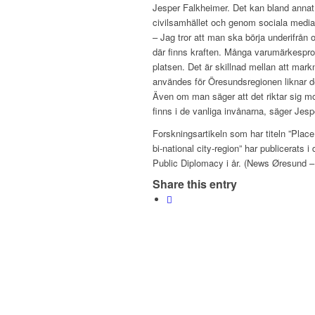
Jesper Falkheimer. Det kan bland annat
civilsamhället och genom sociala media
– Jag tror att man ska börja underifrån
där finns kraften. Många varumärkesproc
platsen. Det är skillnad mellan att mark
användes för Öresundsregionen liknar de
Även om man säger att det riktar sig mot
finns i de vanliga invånarna, säger Jes
Forskningsartikeln som har titeln ”Place
bi-national city-region” har publicerats 
Public Diplomacy i år. (News Øresund 
Share this entry