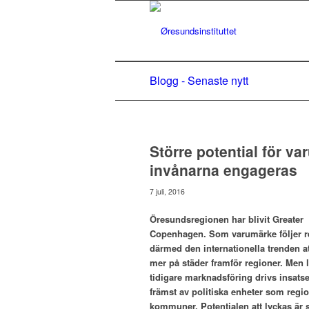
Blogg - Senaste nytt
Större potential för 
invånarna engageras
7 juli, 2016
Öresundsregionen har blivit Greater
Copenhagen. Som varumärke följer 
därmed den internationella trenden a
mer på städer framför regioner. Men 
tidigare marknadsföring drivs insats
främst av politiska enheter som regi
kommuner. Potentialen att lyckas är 