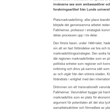
invånarna ses som ambassadörer och 
forskningsartikel från Lunds universit
Platsmarknadsföring, eller place brandi
började det gemensamma arbetet redan i
Falkheimer, professor i strategisk komm
delas processen upp i tre delar.
Den första fasen, under 1990-talet, had
om att en fast förbindelse var bra och t
marknadsföringsstrategier. Den andra fas
där regionen marknadsfördes som en plat
politiska enheter som regioner och ko
inriktning och drivs på samma sätt som 
av och utgår från den största staden, 
förändrats i enlighet med den internatio
Drömmen om ett transnationellt varumärk
Falkheimer. Varumärket bygger på framt
marknadsförs som en plats för ekonomis
argument för potentialen att det ska l
samarbetsaktörer och förmedlare av plats