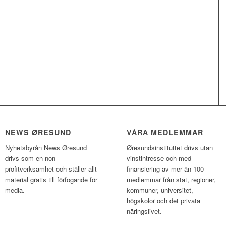
NEWS ØRESUND
VÅRA MEDLEMMAR
Nyhetsbyrån News Øresund
Øresundsinstituttet drivs utan
drivs som en non-
vinst­intresse och med
profitverksamhet och ställer allt
finansiering av mer än 100
material gratis till förfogande för
medlemmar från stat, regioner,
media.
kommuner, universitet,
högskolor och det privata
näringslivet.