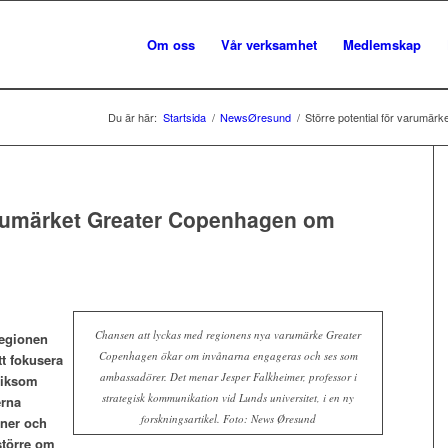
Om oss
Vår verksamhet
Medlemskap
Du är här:
Startsida
/
NewsØresund
/
Större potential för varumär
varumärket Greater Copenhagen om
Chansen att lyckas med regionens nya varumärke Greater
regionen
Copenhagen ökar om invånarna engageras och ses som
tt fokusera
ambassadörer. Det menar Jesper Falkheimer, professor i
liksom
strategisk kommunikation vid Lunds universitet, i en ny
erna
forskningsartikel. Foto: News Øresund
oner och
större om