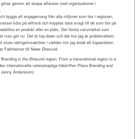
 göras genom att skapa allianser med organisationer i
.
 och bygga ett engagemang från alla miljoner som bor i regionen,
esser körs på elitnivå och kopplas bara svagt till de som bor på
nadsföra en produkt eller en plats. Det första varumärket som
t man gör nu. Det är top-down och det tror jag är problematiskt.
 stora näringslivsaktörer i världen tror jag ändå att kapaciteten
per Falkheimer till News Øresund.
 Branding in the Øresund region: From a transnational region to a
i den internationella vetenskapliga tidskriften Place Branding and
– Jenny Andersson)