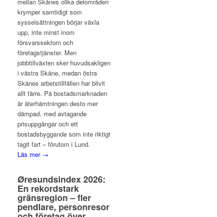
mellan Skånes olika delområden
krymper samtidigt som
sysselsättningen börjar växla
upp, inte minst inom
försvarssektorn och
företagstjänster. Men
jobbtillväxten sker huvudsakligen
i västra Skåne, medan östra
Skånes arbetstillfällen har blivit
allt färre. På bostadsmarknaden
är återhämtningen desto mer
dämpad, med avtagande
prisuppgångar och ett
bostadsbyggande som inte riktigt
tagit fart – förutom i Lund.
Läs mer →
Øresundsindex 2026:
En rekordstark
gränsregion – fler
pendlare, personresor
och företag över