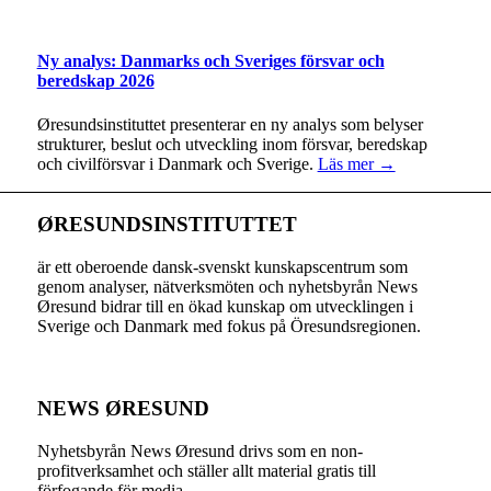
Ny analys: Danmarks och Sveriges försvar och
beredskap 2026
Øresundsinstituttet presenterar en ny analys som belyser
strukturer, beslut och utveckling inom försvar, beredskap
och civilförsvar i Danmark och Sverige.
Läs mer →
ØRESUNDSINSTITUTTET
är ett oberoende dansk-svenskt kunskapscentrum som
genom analyser, nätverksmöten och nyhetsbyrån News
Øresund bidrar till en ökad kunskap om utvecklingen i
Sverige och Danmark med fokus på Öresundsregionen.
NEWS ØRESUND
Nyhetsbyrån News Øresund drivs som en non-
profitverksamhet och ställer allt material gratis till
förfogande för media.