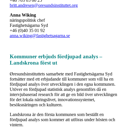
+46 703 05 60 25
britt.andresen@oresundsinstituttet.org
Anna Wiking
näringspolitisk chef
Fastighetsägarna Syd
+46 (0)40 35 01 92
anna.wiking@fastighetsagarna.se
Kommuner erbjuds fördjupad analys –
Landskrona först ut
Øresundsinstituttets samarbete med Fastighetsägarna Syd
fortsätter med ett erbjudande till kommuner som vill ha en
fördjupad analys över utvecklingen i den egna kommunen.
Utöver en fördjupad statistisk analys genomförs då en
intervjubaserad research för att ge en bild över utvecklingen
för det lokala näringslivet, innovationssystemet,
besöksnäringen och kulturen.
Landskrona är den första kommunen som beställt en
fördjupad analys som kommer att utföras under hösten och
vintern.