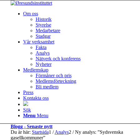
Om oss
Historik
Styrelse
Medarbetare
Stadgar
Vår verksamhet
Fakta
Analys
Nätverk och konferens
Nyheter
Medlemskap
Förmåner och pris
Medlemsförteckning
Bli medlem
Press
Kontakta oss
Sök
Menu
Menu
Blogg - Senaste nytt
Du är här:
Startsida
1
/
Analys
2
/
Ny analys: ”Sydsvenska
gasellkommuner”