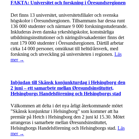
FAKTA: Universitet och forskning i Öresundsregionen
Det finns 13 universitet, universitetsfilialer och svenska
högskolor i Öresundsregionen. Tillsammans har dessa runt
136 000 studenter och närmare 9 000 forskningsstuderande.
Inkluderas även danska yrkeshögskolor, konstnärliga
utbildningsinstitutioner och näringslivsakademier finns det
runt 179 000 studenter i Öresundsregionen. Därtill arbetar
cirka 14 000 personer, omräknat till heltid/årsverk, med
forskning och utveckling på universiteten i regionen.
Läs
mer →
Inbjudan till Skånsk konjunkturdag i Helsingborg den
2 juni – ett samarbete mellan Øresundsinstituttet,
Helsingborgs Handelsförening och Helsingborgs stad
Välkommen att delta i det nya årligt återkommande mötet
”Skånsk konjunktur i Helsingborg” som kommer att ha
premiär på Hetch i Helsingborg den 2 juni kl 15.30. Mötet
arrangeras i samarbete mellan Øresundsinstituttet,
Helsingborgs Handelsförening och Helsingborgs stad.
Läs
mer →