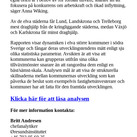
fokusera på konkurrens om arbetskraft och ökad inflyttning,
säger Anna Wiking.
Av de elva städerna får Lund, Landskrona och Trelleborg
mest draghjälp från de kringliggande städerna, medan Växjö
och Karlskrona får minst draghjälp.
Rapporten visar dynamiken i elva större kommuner i södra
Sverige och fångar deras utvecklingstendens mätt enligt sju
olika statistiska parametrar. Avsikten är att visa att
kommunerna kan grupperas utifrån sina olika
tillväxtmönster snarare än att rangordna dem enligt en
bäst/sämst-skala. Analysen mål är att visa de strukturella
skillnaderna mellan kommunernas utveckling som kan
påverka de beslut som exempelvis fastighetsinvesterare och
kommuner har att fatta för den framtida utvecklingen.
Klicka här för att läsa analysen
För mer information kontakta:
Britt Andresen
chefanalytiker
Øresundsinstituttet