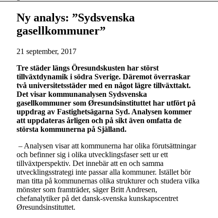
Ny analys: ”Sydsvenska
gasellkommuner”
21 september, 2017
Tre städer längs Öresundskusten har störst
tillväxtdynamik i södra Sverige. Däremot överraskar
två universitetsstäder med en något lägre tillväxttakt.
Det visar kommunanalysen Sydsvenska
gasellkommuner som Øresundsinstituttet har utfört på
uppdrag av Fastighetsägarna Syd. Analysen kommer
att uppdateras årligen och på sikt även omfatta de
största kommunerna på Själland.
– Analysen visar att kommunerna har olika förutsättningar
och befinner sig i olika utvecklingsfaser sett ur ett
tillväxtperspektiv. Det innebär att en och samma
utvecklingsstrategi inte passar alla kommuner. Istället bör
man titta på kommunernas olika strukturer och studera vilka
mönster som framträder, säger Britt Andresen,
chefanalytiker på det dansk-svenska kunskapscentret
Øresundsinstituttet.