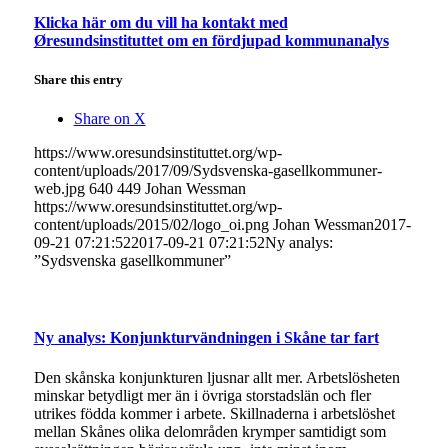
Klicka här om du vill ha kontakt med
Øresundsinstituttet om en fördjupad kommunanalys
Share this entry
Share on X
https://www.oresundsinstituttet.org/wp-
content/uploads/2017/09/Sydsvenska-gasellkommuner-
web.jpg
640
449
Johan Wessman
https://www.oresundsinstituttet.org/wp-
content/uploads/2015/02/logo_oi.png
Johan Wessman
2017-
09-21 07:21:52
2017-09-21 07:21:52
Ny analys:
”Sydsvenska gasellkommuner”
Ny analys: Konjunkturvändningen i Skåne tar fart
Den skånska konjunkturen ljusnar allt mer. Arbetslösheten
minskar betydligt mer än i övriga storstadslän och fler
utrikes födda kommer i arbete. Skillnaderna i arbetslöshet
mellan Skånes olika delområden krymper samtidigt som