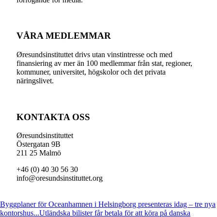
VÅRA MEDLEMMAR
Øresundsinstituttet drivs utan vinst­intresse och med
finansiering av mer än 100 medlemmar från stat, regioner,
kommuner, universitet, högskolor och det privata
näringslivet.
KONTAKTA OSS
Øresundsinstituttet
Östergatan 9B
211 25 Malmö
+46 (0) 40 30 56 30
info@oresundsinstituttet.org
Byggplaner för Oceanhamnen i Helsingborg presenteras idag – tre nya
kontorshus...
Utländska bilister får betala för att köra på danska