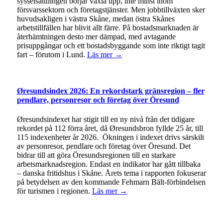
sysselsättningen börjar växla upp, inte minst inom
försvarssektorn och företagstjänster. Men jobbtillväxten sker
huvudsakligen i västra Skåne, medan östra Skånes
arbetstillfällen har blivit allt färre. På bostadsmarknaden är
återhämtningen desto mer dämpad, med avtagande
prisuppgångar och ett bostadsbyggande som inte riktigt tagit
fart – förutom i Lund.
Läs mer →
Øresundsindex 2026: En rekordstark gränsregion – fler
pendlare, personresor och företag över Öresund
Øresundsindexet har stigit till en ny nivå från det tidigare
rekordet på 112 förra året, då Øresundsbron fyllde 25 år, till
115 indexenheter år 2026. Ökningen i indexet drivs särskilt
av personresor, pendlare och företag över Öresund. Det
bidrar till att göra Öresundsregionen till en starkare
arbetsmarknadsregion. Endast en indikator har gått tillbaka
– danska fritidshus i Skåne. Årets tema i rapporten fokuserar
på betydelsen av den kommande Fehmarn Bält-förbindelsen
för turismen i regionen.
Läs mer →