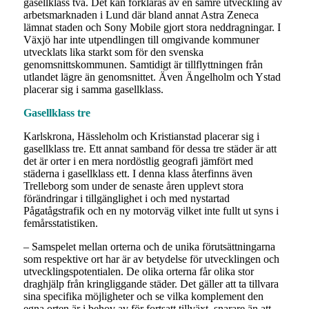
gasellklass två. Det kan förklaras av en sämre utveckling av
arbetsmarknaden i Lund där bland annat Astra Zeneca
lämnat staden och Sony Mobile gjort stora neddragningar. I
Växjö har inte utpendlingen till omgivande kommuner
utvecklats lika starkt som för den svenska
genomsnittskommunen. Samtidigt är tillflyttningen från
utlandet lägre än genomsnittet. Även Ängelholm och Ystad
placerar sig i samma gasellklass.
Gasellklass tre
Karlskrona, Hässleholm och Kristianstad placerar sig i
gasellklass tre. Ett annat samband för dessa tre städer är att
det är orter i en mera nordöstlig geografi jämfört med
städerna i gasellklass ett. I denna klass återfinns även
Trelleborg som under de senaste åren upplevt stora
förändringar i tillgänglighet i och med nystartad
Pågatågstrafik och en ny motorväg vilket inte fullt ut syns i
femårsstatistiken.
– Samspelet mellan orterna och de unika förutsättningarna
som respektive ort har är av betydelse för utvecklingen och
utvecklingspotentialen. De olika orterna får olika stor
draghjälp från kringliggande städer. Det gäller att ta tillvara
sina specifika möjligheter och se vilka komplement den
egna orten är i behov av för fortsatt tillväxt, snarare än att