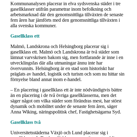
Kommunanalysen placerar in elva sydsvenska städer i tre
gasellklasser utifrån parametrar inom befolkning och
arbetsmarknad där den genomsnittliga tillväxten de senaste
fem åren har jämförts med den genomsnittliga tillväxten i
alla svenska kommuner.
Gasellklass ett
Malmö, Landskrona och Helsingborg placerar sig i
gasellklass ett. Malmö och Landskrona är två städer som
lämnat varvskrisen bakom sig, men fortfarande är inne i en
utvecklingsfas där alla utmaningar ännu inte har
övervunnits. Helsingborg är en stad som historiskt har
präglats av handel, logistik och turism och som nu hittar sin
förnyelse bland annat inom e-handel.
– En placering i gasellklass ett är inte nödvändigtvis bättre
än en placering i de två övriga gasellklasserna, men det
säger något om vilka städer som förändras mest, har störst
dynamik och mobilitet under de senaste fem åren, säger
Anna Wiking, näringspolitisk chef, Fastighetsägarna Syd.
Gasellklass två
Universitetsstäderna Växjö och Lund placerar sig i