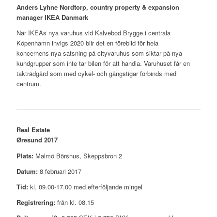
Anders Lyhne Nordtorp, country property & expansion
manager IKEA Danmark
När IKEAs nya varuhus vid Kalvebod Brygge i centrala
Köpenhamn invigs 2020 blir det en förebild för hela
koncernens nya satsning på cityvaruhus som siktar på nya
kundgrupper som inte tar bilen för att handla. Varuhuset får en
takträdgård som med cykel- och gångstigar förbinds med
centrum.
Real Estate
Øresund 2017
Plats:
Malmö Börshus, Skeppsbron 2
Datum:
8 februari 2017
Tid:
kl. 09.00-17.00 med efterföljande mingel
Registrering:
från kl. 08.15