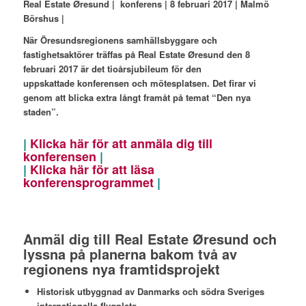
Real Estate Øresund | konferens | 8 februari 2017 | Malmö
Börshus |
När Öresundsregionens samhällsbyggare och
fastighetsaktörer träffas på Real Estate Øresund den 8
februari 2017 är det tioårsjubileum för den
uppskattade konferensen och mötesplatsen. Det firar vi
genom att blicka extra långt framåt på temat “Den nya
staden”.
|
Klicka här för att anmäla dig till
konferensen
|
|
Klicka här för att läsa
konferensprogrammet
|
Anmäl dig till Real Estate Øresund och
lyssna på planerna bakom två av
regionens nya framtidsprojekt
Historisk utbyggnad av Danmarks och södra Sveriges
internationella flygplats