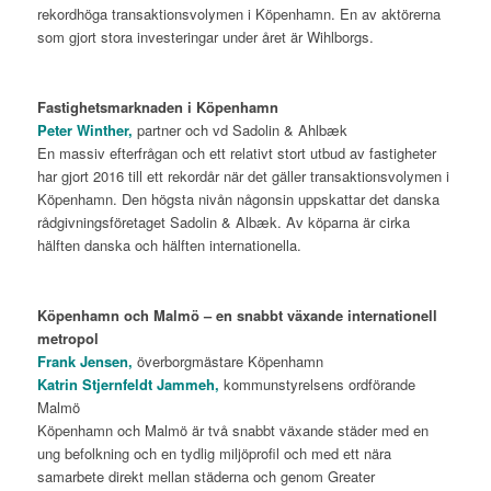
rekordhöga transaktionsvolymen i Köpenhamn. En av aktörerna
som gjort stora investeringar under året är Wihlborgs.
Fastighetsmarknaden i Köpenhamn
Peter Winther,
partner och vd Sadolin & Ahlbæk
En massiv efterfrågan och ett relativt stort utbud av fastigheter
har gjort 2016 till ett rekordår när det gäller transaktionsvolymen i
Köpenhamn. Den högsta nivån någonsin uppskattar det danska
rådgivningsföretaget Sadolin & Albæk. Av köparna är cirka
hälften danska och hälften internationella.
Köpenhamn och Malmö – en snabbt växande internationell
metropol
Frank Jensen,
överborgmästare Köpenhamn
Katrin Stjernfeldt Jammeh,
kommunstyrelsens ordförande
Malmö
Köpenhamn och Malmö är två snabbt växande städer med en
ung befolkning och en tydlig miljöprofil och med ett nära
samarbete direkt mellan städerna och genom Greater