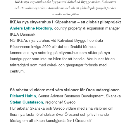
IKEAs nya cityvaruhus ska byggas vid Kalvebod Brygge mellan Fisketorvet
och Hovedbanegården i Köpenhamn och bli ett globalt pilotprojekt för den
svenska möbeljätten
IKEAs nya cityvaruhus i Köpenhamn – ett globalt pilotprojekt
Anders Lyhne Nordtorp,
country property & expansion manager
IKEA Danmark
När IKEAs nya varuhus vid Kalvebod Brygge i centrala
Köpenhamn invigs 2020 blir det en förebild för hela
koncernens nya satsning på cityvaruhus som siktar på nya
kundgrupper som inte tar bilen för att handla. Varuhuset får en
takträdgård som med cykel- och gångstigar förbinds med
centrum.
Så arbetar vi vidare med våra visioner för Öresundsregionen
Richard Hultin,
Senior Advisor Business Development, Skanska
Stefan Gustafsson,
regionchef Sweco
Hur arbetar Skanska och Sweco vidare med sina visioner om
flera nya fasta förbindelser över Öresund och prisvinnande
förslag om att skapa konstgjorda öar i Öresund?