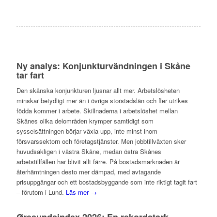
Ny analys: Konjunkturvändningen i Skåne
tar fart
Den skånska konjunkturen ljusnar allt mer. Arbetslösheten
minskar betydligt mer än i övriga storstadslän och fler utrikes
födda kommer i arbete. Skillnaderna i arbetslöshet mellan
Skånes olika delområden krymper samtidigt som
sysselsättningen börjar växla upp, inte minst inom
försvarssektorn och företagstjänster. Men jobbtillväxten sker
huvudsakligen i västra Skåne, medan östra Skånes
arbetstillfällen har blivit allt färre. På bostadsmarknaden är
återhämtningen desto mer dämpad, med avtagande
prisuppgångar och ett bostadsbyggande som inte riktigt tagit fart
– förutom i Lund.
Läs mer →
Øresundsindex 2026: En rekordstark