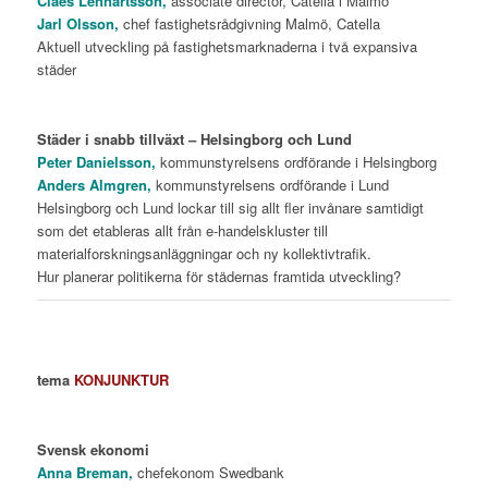
Claes Lennartsson,
associate director, Catella i Malmö
Jarl Olsson,
chef fastighetsrådgivning Malmö, Catella
Aktuell utveckling på fastighetsmarknaderna i två expansiva
städer
Städer i snabb tillväxt – Helsingborg och Lund
Peter Danielsson,
kommunstyrelsens ordförande i Helsingborg
Anders Almgren,
kommunstyrelsens ordförande i Lund
Helsingborg och Lund lockar till sig allt fler invånare samtidigt
som det etableras allt från e-handelskluster till
materialforskningsanläggningar och ny kollektivtrafik.
Hur planerar politikerna för städernas framtida utveckling?
tema
KONJUNKTUR
Svensk ekonomi
Anna Breman,
chefekonom Swedbank