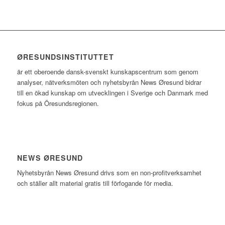
ØRESUNDSINSTITUTTET
är ett oberoende dansk-svenskt kunskapscentrum som genom
analyser, nätverksmöten och nyhetsbyrån News Øresund bidrar
till en ökad kunskap om utvecklingen i Sverige och Danmark med
fokus på Öresundsregionen.
NEWS ØRESUND
Nyhetsbyrån News Øresund drivs som en non-profitverksamhet
och ställer allt material gratis till förfogande för media.