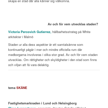
skapa en stad där alla känner sig välkomna.
Av och för vem utvecklas staden?
Victoria Percovich Gutierrez,
hållbarhetsstrateg på White
arkitekter i Malmö
Staden ur alla dess aspekter är ett samtalsämne som
kontinuerligt pågår i mer och mindre officiella rum där
medborgarna involveras i olika stor grad. Av och för vem staden
utvecklas. Om rättigheter och skyldigheter i den stad som finns
och viljan att få vara delaktig.
tema
SKÅNE
Fastighetsmarknaden i Lund och Helsingborg