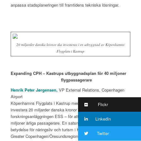
anpassa stadsplaneringen till framtidens tekniska lösningar.
20 miljarder danska kronor ska investeras i en utbyggnad av Köpenhamns
Flygplats i Kastrup
Expanding CPH – Kastrups utbyggnadsplan för 40 miljoner
flygpassagerare
Henrik Peter Jørgensen,
VP External Relations, Copenhagen
Airport
Köpenhamns Flygplats i Kastrup meddelade före jul att de ska
Flickr
investera 20 miljarder danska kronor – mer än hela kostnaden för
forskningsanläggningen ESS – för att öka kapaciteten till 40
LinkedIn
miljoner årliga passagerare. En satsning som får strategisk
betydelse för näringsliv och turism i Köpenhamn, Malmö och hela
Twitter
Greater Copenhagen/Öresundsregionen.