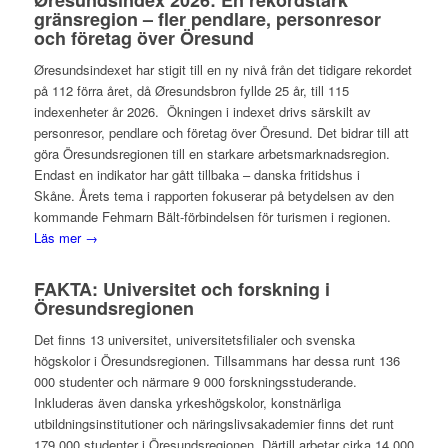
gränsregion – fler pendlare, personresor
och företag över Öresund
Øresundsindexet har stigit till en ny nivå från det tidigare rekordet
på 112 förra året, då Øresundsbron fyllde 25 år, till 115
indexenheter år 2026. Ökningen i indexet drivs särskilt av
personresor, pendlare och företag över Öresund. Det bidrar till att
göra Öresundsregionen till en starkare arbetsmarknadsregion.
Endast en indikator har gått tillbaka – danska fritidshus i
Skåne. Årets tema i rapporten fokuserar på betydelsen av den
kommande Fehmarn Bält-förbindelsen för turismen i regionen.
Läs mer →
FAKTA: Universitet och forskning i
Öresundsregionen
Det finns 13 universitet, universitetsfilialer och svenska
högskolor i Öresundsregionen. Tillsammans har dessa runt 136
000 studenter och närmare 9 000 forskningsstuderande.
Inkluderas även danska yrkeshögskolor, konstnärliga
utbildningsinstitutioner och näringslivsakademier finns det runt
179 000 studenter i Öresundsregionen. Därtill arbetar cirka 14 000