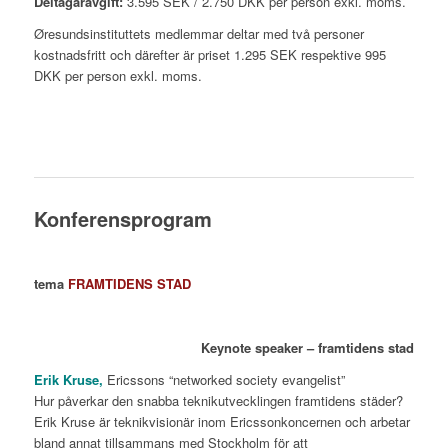
Deltagaravgift:
3.595 SEK / 2.750 DKK per person exkl. moms.
Øresundsinstituttets medlemmar deltar med två personer
kostnadsfritt och därefter är priset 1.295 SEK respektive 995
DKK per person exkl. moms.
Konferensprogram
tema
FRAMTIDENS STAD
Keynote speaker – framtidens stad
Erik Kruse,
Ericssons “networked society evangelist”
Hur påverkar den snabba teknikutvecklingen framtidens städer?
Erik Kruse är teknikvisionär inom Ericssonkoncernen och arbetar
bland annat tillsammans med Stockholm för att