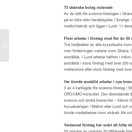
–
73 skånska bolag noterade
Av de 426 life science-företagen i Skån
på en börs eller handelsplats i Sverige.
medicinteknik och ligger i Lund. 11 dans
–
Flest arbetar i företag med fler än 50 
Läs News Øresunds
Två tredjedelar av alla sysselsatta inom
veckobrev 46
men fördelningen varierar inom Skåne. I
anställda. I Lund arbetar hälften i mikr
anställda i stora företag med över 250 a
mellanstora eller stora företag med över
–
Var tionde anställd arbetar i nya bra
3 av 4 kartlagda life science-företag i 
CRO/CMO-konsulter. Den återstående fjär
science och andra branscher – främst I
huvudsakligen i Malmö eller Lund och s
tionde medarbetare inom skånsk life sc
–
Vartannat företag har svårt att hitta 
52 procent av omkring 70 tillfrågade före