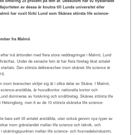
med omkring 25 procent på fem år. Dessutom har 92 nystartade
ajoriteten av dessa är knutna till Lunds universitet eller
almö har vuxit förbi Lund som S
kånes största life science-
vember fra Malmö
 efter två årtionden med flera stora neddragningar i Malmö, Lund
llväxtfas. Under de senaste fem år har flera företag ökat antalet
 startats. Den största delbranschen inom skånsk life science är
015.
n inom branschen skiljer sig åt i olika delar av Skåne. I Malmö,
science-anställda, är huvudkontor, nationella kontor och
 Lund domineras av forskning och småföretag. Skånes största life
i Helsingborg, men 6 av de 10 största skånska life science-
e bara sett till antalet anställda, utan också genom nya typer av
rkar inom gränslandet mellan life science och teknik, och
 i skärningspunkten mellan life science- och livsmedelsindustrin.