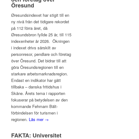
Öresund
Øresundsindexet har stigit till en
ny nivå från det tidigare rekordet
på 112 förra året, då
Øresundsbron fyllde 25 år, till 115
indexenheter år 2026. Ökningen
i indexet drivs särskilt av
personresor, pendlare och företag
över Öresund. Det bidrar till att
göra Öresundsregionen till en
starkare arbetsmarknadsregion.
Endast en indikator har gått
tillbaka – danska fritidshus i
Skåne. Årets tema i rapporten
fokuserar på betydelsen av den
kommande Fehmarn Bält-
förbindelsen för turismen i
regionen.
Läs mer →
FAKTA: Universitet