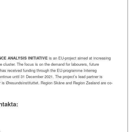
CE ANALYSIS INITIATIVE
is an EU-project aimed at increasing
e cluster. The focus is on the demand for labourers, future
 has received funding through the EU-programme Interreg
ntinue until 31 December 2021. The project’s lead partner is
r is Øresundsinstituttet. Region Skåne and Region Zealand are co-
ntakta:
g