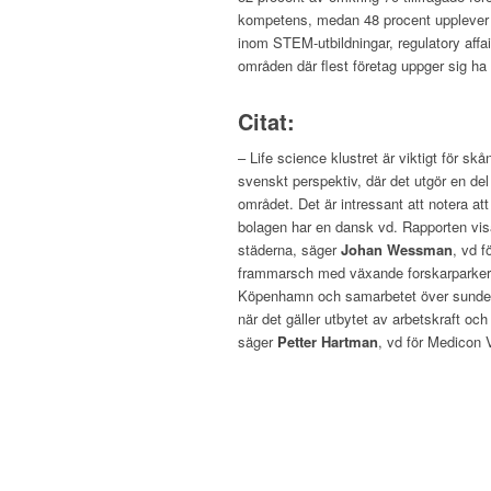
kompetens, medan 48 procent upplever 
inom STEM-utbildningar, regulatory affai
områden där flest företag uppger sig ha 
–
Citat:
– Life science klustret är viktigt för 
svenskt perspektiv, där det utgör en de
området. Det är intressant att notera at
bolagen har en dansk vd. Rapporten visa
städerna, säger
Johan Wessman
, vd f
frammarsch med växande forskarparker, 
Köpenhamn och samarbetet över sundet är 
när det gäller utbytet av arbetskraft oc
säger
Petter Hartman
, vd för Medicon 