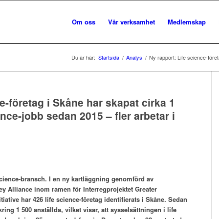
Om oss
Vår verksamhet
Medlemskap
Du är här:
Startsida
/
Analys
/
Ny rapport: Life science-föret
e-företag i Skåne har skapat cirka 1
ence-jobb sedan 2015 – fler arbetar i
 science-bransch. I en ny kartläggning genomförd av
ey Alliance inom ramen för Interregprojektet Greater
iative har 426 life science-företag identifierats i Skåne. Sedan
ng 1 500 anställda, vilket visar, att sysselsättningen i life