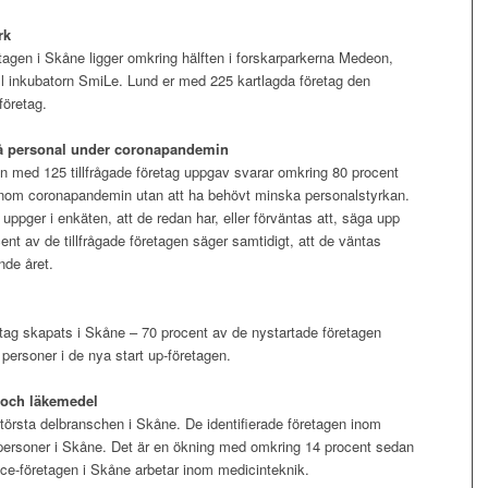
rk
etagen i Skåne ligger omkring hälften i forskarparkerna Medeon,
ill inkubatorn SmiLe. Lund er med 225 kartlagda företag den
företag.
på personal under coronapandemin
 med 125 tillfrågade företag uppgav svarar omkring 80 procent
igenom coronapandemin utan att ha behövt minska personalstyrkan.
ppger i enkäten, att de redan har, eller förväntas att, säga upp
nt av de tillfrågade företagen säger samtidigt, att de väntas
nde året.
etag skapats i Skåne – 70 procent av de nystartade företagen
 personer i de nya start up-företagen.
k och läkemedel
törsta delbranschen i Skåne. De identifierade företagen inom
 personer i Skåne. Det är en ökning med omkring 14 procent sedan
ence-företagen i Skåne arbetar inom medicinteknik.