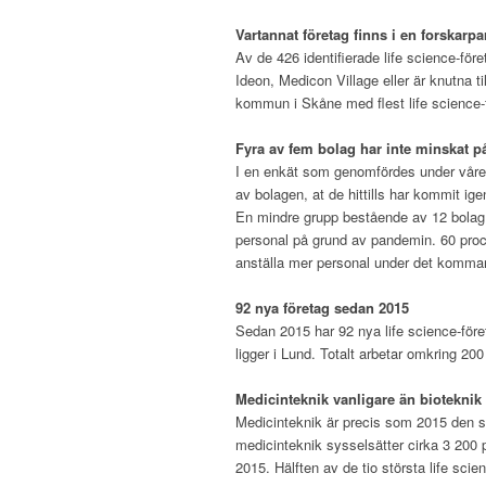
–
Vartannat företag finns i en forskarpa
Av de 426 identifierade life science-för
Ideon, Medicon Village eller är knutna t
kommun i Skåne med flest life science-
–
Fyra av fem bolag har inte minskat 
I en enkät som genomfördes under våren
av bolagen, at de hittills har kommit 
En mindre grupp bestående av 12 bolag u
personal på grund av pandemin. 60 proce
anställa mer personal under det komma
–
92 nya företag sedan 2015
Sedan 2015 har 92 nya life science-för
ligger i Lund. Totalt arbetar omkring 200
–
Medicinteknik vanligare än biotekni
Medicinteknik är precis som 2015 den s
medicinteknik sysselsätter cirka 3 200
2015. Hälften av de tio största life sci