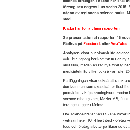
science-företagen i Skåne har ökat 
företag sett dagens ljus sedan 2015. M
någon av regionens science parks. M
stad.
Klicka här för att läsa rapporten
Se præsentation af rapporten 18 no
Rådhus på
Facebook
eller
YouTube
.
Analysen visar
hur skånsk life science
och Helsingborg har kommit in i en ny ti
anställda, medan en rad nya företag har
medicinteknik, vilket också var fallet 2
Kartläggningen visar också att strukture
den kommun som sysselsätter flest life 
produktion viktiga arbetsgivare, medan
science-arbetsgivare, McNeil AB, finns 
företagen ligger i Malmö.
Life science-branschen i Skåne växer int
verksamheter. ICT/Healthtech-företag ve
foodtechföretag arbetar på liknande sätt