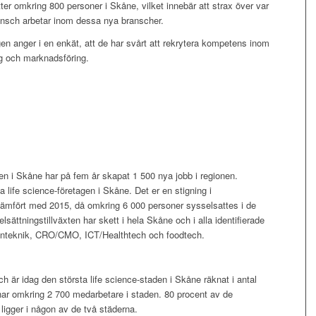
er omkring 800 personer i Skåne, vilket innebär att strax över var
ransch arbetar inom dessa nya branscher.
gen anger i en enkät, att de har svårt att rekrytera kompetens inom
g och marknadsföring.
gen i Skåne har på fem år skapat 1 500 nya jobb i regionen.
a life science-företagen i Skåne. Det er en stigning i
jämfört med 2015, då omkring 6 000 personer sysselsattes i de
sättningstillväxten har skett i hela Skåne och i alla identifierade
cinteknik, CRO/CMO, ICT/Healthtech och foodtech.
är idag den största life science-staden i Skåne räknat i antal
 har omkring 2 700 medarbetare i staden. 80 procent av de
 ligger i någon av de två städerna.