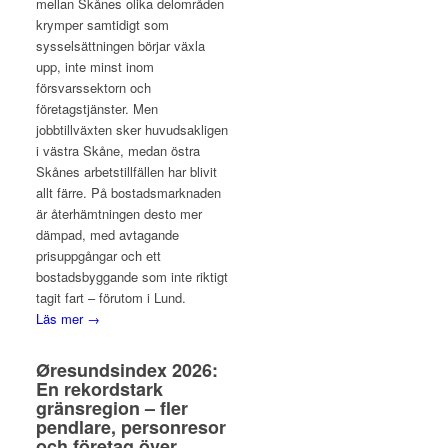
mellan Skånes olika delområden
krymper samtidigt som
sysselsättningen börjar växla
upp, inte minst inom
försvarssektorn och
företagstjänster. Men
jobbtillväxten sker huvudsakligen
i västra Skåne, medan östra
Skånes arbetstillfällen har blivit
allt färre. På bostadsmarknaden
är återhämtningen desto mer
dämpad, med avtagande
prisuppgångar och ett
bostadsbyggande som inte riktigt
tagit fart – förutom i Lund.
Läs mer →
Øresundsindex 2026:
En rekordstark
gränsregion – fler
pendlare, personresor
och företag över