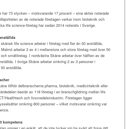
e har 73 stycken – motsvarande 17 procent – sina aktier noterade
 Majoriteten av de noterade företagen verkar inom bioteknik och
ka life science-företag har sedan 2014 noterats i Sverige.
anställda
 skånsk life science arbetar i företag med fler än 50 anställda,
 Malmö arbetar 3 av 4 i mellanstora och stora företag med över 50
o- och småföretag. I nordvästra Skåne arbetar över hälften av de
nställda. I övriga Skåne arbetar omkring 2 av 3 personer i
 50 anställda.
nscher
Skåne tillhör delbranscherna pharma, bioteknik, medicinteknik eller
dedelen består av 118 företag i en branschglidning mellan life
CT/Healthtech och livsmedelsindustrin. Företagen ligger
ysselsätter omkring 800 personer – vilket motsvarar omkring var
ience.
rätt kompetens
tag uppger i en enkät, att de inte tycker sig ha svårt att finna rätt