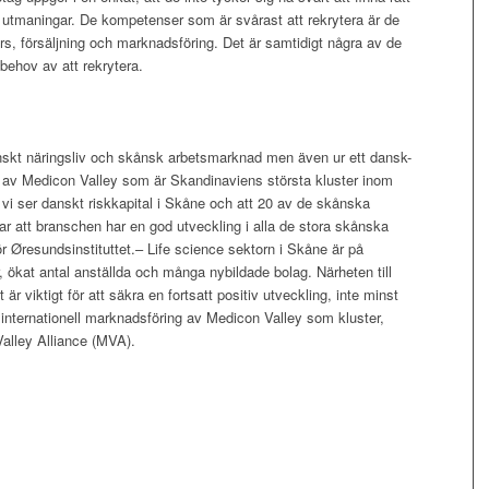
utmaningar. De kompetenser som är svårast att rekrytera är de
rs, försäljning och marknadsföring. Det är samtidigt några av de
behov av att rekrytera.
skånskt näringsliv och skånsk arbetsmarknad men även ur ett dansk-
l av Medicon Valley som är Skandinaviens största kluster inom
t vi ser danskt riskkapital i Skåne och att 20 av de skånska
r att branschen har en god utveckling i alla de stora skånska
ör Øresundsinstituttet.– Life science sektorn i Skåne är på
ökat antal anställda och många nybildade bolag. Närheten till
viktigt för att säkra en fortsatt positiv utveckling, inte minst
h internationell marknadsföring av Medicon Valley som kluster,
Valley Alliance (MVA).