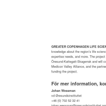
GREATER COPENHAGEN LIFE SCIEN
knowledge about the region’s life scienc
expertise needs, and more. The project
Öresund-Kattegatt-Skagerrak and will co
Medicon Valley Alliance, and the partne
funding the project.
–
För mer information, ko
Johan Wessman
vd Øresundsinstituttet
+46 (0) 702 52 32 41
johan.wessman@oresundsinstituttet.or