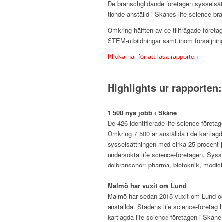
De branschglidande företagen sysselsätt
tionde anställd i Skånes life science-b
Omkring hälften av de tillfrågade företa
STEM-utbildningar samt inom försäljnin
Klicka här för att läsa rapporten
–
–
Highlights ur rapporten:
–
1 500 nya jobb i Skåne
De 426 identifierade life science-företa
Omkring 7 500 är anställda i de kartlagd
sysselsättningen med cirka 25 procent 
undersökta life science-företagen. Syssel
delbranscher: pharma, bioteknik, medi
–
Malmö har vuxit om Lund
Malmö har sedan 2015 vuxit om Lund och 
anställda. Stadens life science-företag
kartlagda life science-företagen i Skåne