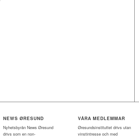
NEWS ØRESUND
VÅRA MEDLEMMAR
Nyhetsbyrån News Øresund
Øresundsinstituttet drivs utan
drivs som en non-
vinst­intresse och med