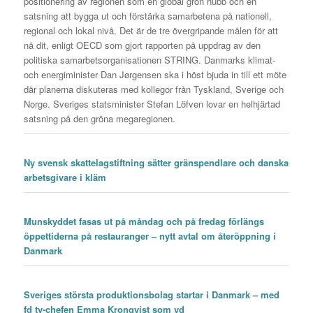
positionering av regionen som en global grön hubb och en
satsning att bygga ut och förstärka samarbetena på nationell,
regional och lokal nivå. Det är de tre övergripande målen för att
nå dit, enligt OECD som gjort rapporten på uppdrag av den
politiska samarbetsorganisationen STRING. Danmarks klimat-
och energiminister Dan Jørgensen ska i höst bjuda in till ett möte
där planerna diskuteras med kollegor från Tyskland, Sverige och
Norge. Sveriges statsminister Stefan Löfven lovar en helhjärtad
satsning på den gröna megaregionen.
Ny svensk skattelagstiftning sätter gränspendlare och danska
arbetsgivare i kläm
Munskyddet fasas ut på måndag och på fredag förlängs
öppettiderna på restauranger – nytt avtal om återöppning i
Danmark
Sveriges största produktionsbolag startar i Danmark – med
fd tv-chefen Emma Kronqvist som vd