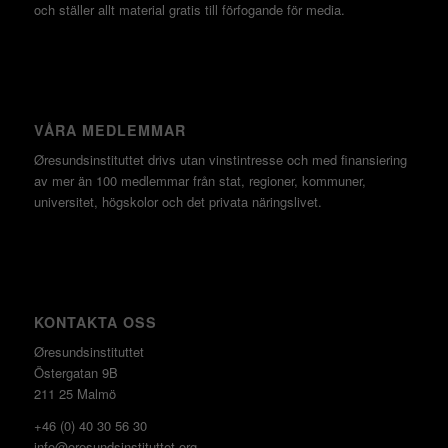
och ställer allt material gratis till förfogande för media.
VÅRA MEDLEMMAR
Øresundsinstituttet drivs utan vinst­intresse och med finansiering
av mer än 100 medlemmar från stat, regioner, kommuner,
universitet, högskolor och det privata näringslivet.
KONTAKTA OSS
Øresundsinstituttet
Östergatan 9B
211 25 Malmö
+46 (0) 40 30 56 30
info@oresundsinstituttet.org