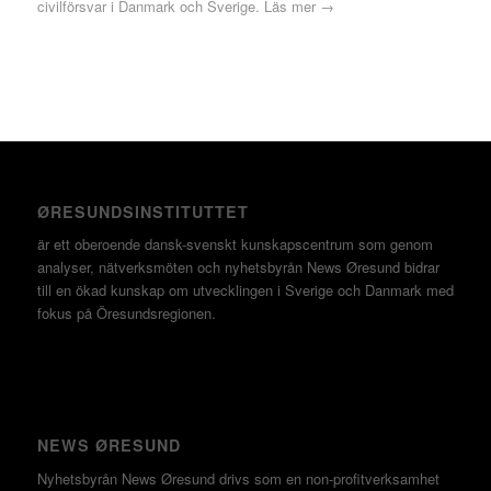
civilförsvar i Danmark och Sverige.
Läs mer →
ØRESUNDSINSTITUTTET
är ett oberoende dansk-svenskt kunskapscentrum som genom
analyser, nätverksmöten och nyhetsbyrån News Øresund bidrar
till en ökad kunskap om utvecklingen i Sverige och Danmark med
fokus på Öresundsregionen.
NEWS ØRESUND
Nyhetsbyrån News Øresund drivs som en non-profitverksamhet