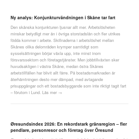
Ny analys: Konjunkturvändningen i Skåne tar fart
Den skånska konjunkturen ljusnar allt mer. Arbetslösheten
minskar betydligt mer än i övriga storstadslän och fler utrikes
födda kommer i arbete. Skillnaderna i arbetslöshet mellan
Skånes olika delområden krymper samtidigt som
sysselsättningen börjar växla upp, inte minst inom
försvarssektorn och företagstjänster. Men jobbtillväxten sker
huvudsakligen i västra Skåne, medan östra Skånes
arbetstillfällen har blivit allt färre. På bostadsmarknaden är
återhämtningen desto mer dämpad, med avtagande
prisuppgångar och ett bostadsbyggande som inte riktigt tagit fart
– förutom i Lund.
Läs mer →
Øresundsindex 2026: En rekordstark gränsregion – fler
pendlare, personresor och företag över Öresund