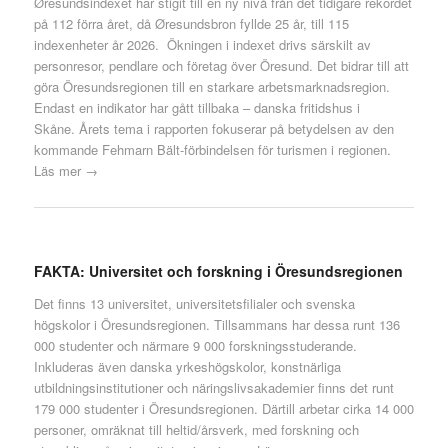
Øresundsindexet har stigit till en ny nivå från det tidigare rekordet
på 112 förra året, då Øresundsbron fyllde 25 år, till 115
indexenheter år 2026. Ökningen i indexet drivs särskilt av
personresor, pendlare och företag över Öresund. Det bidrar till att
göra Öresundsregionen till en starkare arbetsmarknadsregion.
Endast en indikator har gått tillbaka – danska fritidshus i
Skåne. Årets tema i rapporten fokuserar på betydelsen av den
kommande Fehmarn Bält-förbindelsen för turismen i regionen.
Läs mer →
FAKTA: Universitet och forskning i Öresundsregionen
Det finns 13 universitet, universitetsfilialer och svenska
högskolor i Öresundsregionen. Tillsammans har dessa runt 136
000 studenter och närmare 9 000 forskningsstuderande.
Inkluderas även danska yrkeshögskolor, konstnärliga
utbildningsinstitutioner och näringslivsakademier finns det runt
179 000 studenter i Öresundsregionen. Därtill arbetar cirka 14 000
personer, omräknat till heltid/årsverk, med forskning och