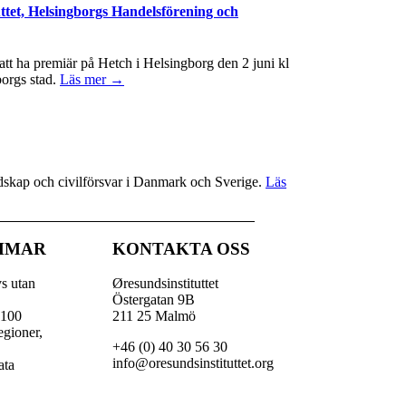
ttet, Helsingborgs Handelsförening och
t ha premiär på Hetch i Helsingborg den 2 juni kl
borgs stad.
Läs mer →
redskap och civilförsvar i Danmark och Sverige.
Läs
MMAR
KONTAKTA OSS
vs utan
Øresundsinstituttet
Östergatan 9B
 100
211 25 Malmö
egioner,
+46 (0) 40 30 56 30
,
info@oresundsinstituttet.org
ata