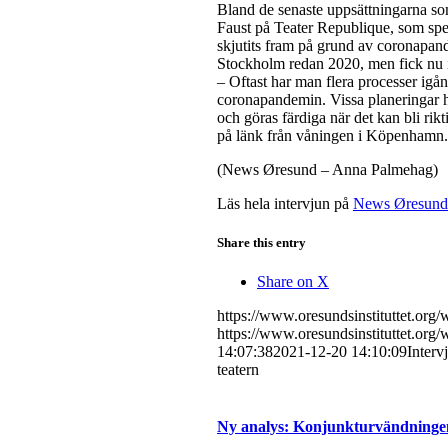
Bland de senaste uppsättningarna s
Faust på Teater Republique, som spe
skjutits fram på grund av coronapand
Stockholm redan 2020, men fick nu i s
– Oftast har man flera processer igån
coronapandemin. Vissa planeringar hål
och göras färdiga när det kan bli rikti
på länk från våningen i Köpenhamn.
(News Øresund – Anna Palmehag)
Läs hela intervjun på
News Øresund
Share this entry
Share on X
https://www.oresundsinstituttet.org
https://www.oresundsinstituttet.org
14:07:38
2021-12-20 14:10:09
Interv
teatern
Ny analys: Konjunkturvändningen 