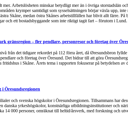
t mer. Arbetslösheten minskar betydligt mer än i övriga storstadslän och
områden krymper samtidigt som sysselsättningen börjar växla upp, inte 
ästra Skåne, medan östra Skånes arbetstillfällen har blivit allt färre.
 och ett bostadsbyggande som inte riktigt tagit fart – förutom i Lund
rk gränsregion – fler pendlare, personresor och företag över Öre
 nivå från det tidigare rekordet på 112 förra året, då Øresundsbron fylld
, pendlare och företag över Öresund. Det bidrar till att göra Öresundsre
ska fritidshus i Skåne. Årets tema i rapporten fokuserar på betydelsen
g i Öresundsregionen
tsfilialer och svenska högskolor i Öresundsregionen. Tillsammans har de
n danska yrkeshögskolor, konstnärliga utbildningsinstitutioner och näri
rka 14 000 personer, omräknat till heltid/årsverk, med forskning och utv