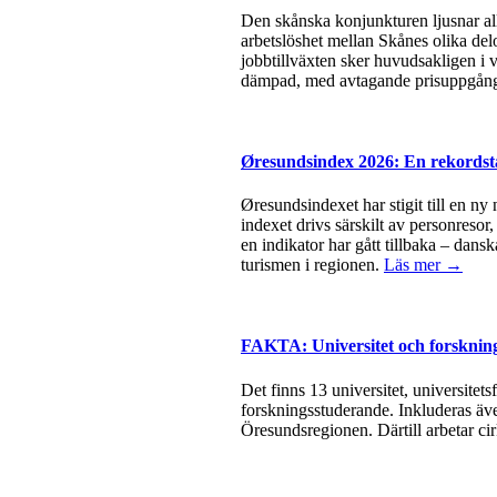
Den skånska konjunkturen ljusnar all
arbetslöshet mellan Skånes olika del
jobbtillväxten sker huvudsakligen i v
dämpad, med avtagande prisuppgångar
Øresundsindex 2026: En rekordsta
Øresundsindexet har stigit till en ny
indexet drivs särskilt av personresor
en indikator har gått tillbaka – dan
turismen i regionen.
Läs mer →
FAKTA: Universitet och forsknin
Det finns 13 universitet, universite
forskningsstuderande. Inkluderas äve
Öresundsregionen. Därtill arbetar ci