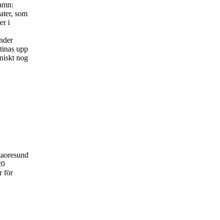
hamn:
ater, som
er i
under
 tinas upp
oniskt nog
taoresund
20
r för