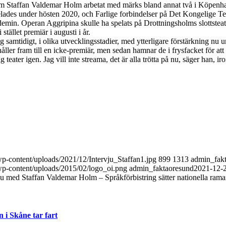
om Staffan Valdemar Holm arbetat med märks bland annat två i Köpen
lades under hösten 2020, och Farlige forbindelser på Det Kongelige Te
emin. Operan Aggripina skulle ha spelats på Drottningsholms slottsteat
tället premiär i augusti i år.
g samtidigt, i olika utvecklingsstadier, med ytterligare förstärkning nu 
ler fram till en icke-premiär, men sedan hamnar de i frysfacket för att
g teater igen. Jag vill inte streama, det är alla trötta på nu, säger han, ir
/wp-content/uploads/2021/12/Intervju_Staffan1.jpg
899
1313
admin_fak
/wp-content/uploads/2015/02/logo_oi.png
admin_faktaoresund
2021-12-
ju med Staffan Valdemar Holm – Språkförbistring sätter nationella rama
i Skåne tar fart