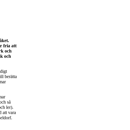
åket.
 fria att
rk och
sk och
digt
ll berätta
emar
mar
och så
ch ler).
 att vara
eldorf.