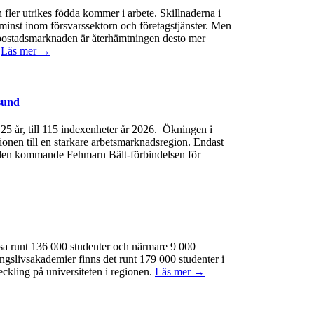
 fler utrikes födda kommer i arbete. Skillnaderna i
minst inom försvarssektorn och företagstjänster. Men
 På bostadsmarknaden är återhämtningen desto mer
.
Läs mer →
sund
e 25 år, till 115 indexenheter år 2026. Ökningen i
gionen till en starkare arbetsmarknadsregion. Endast
 av den kommande Fehmarn Bält-förbindelsen för
ssa runt 136 000 studenter och närmare 9 000
ngslivsakademier finns det runt 179 000 studenter i
eckling på universiteten i regionen.
Läs mer →