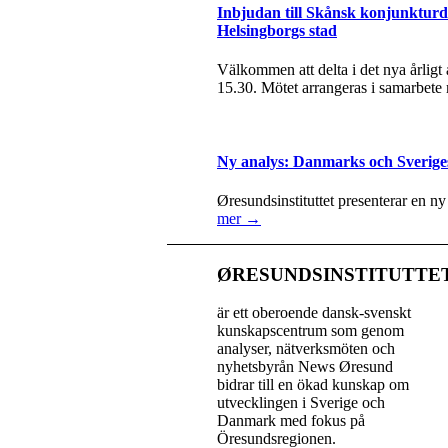
Inbjudan till Skånsk konjunkturda
Helsingborgs stad
Välkommen att delta i det nya årlig
15.30. Mötet arrangeras i samarbete
Ny analys: Danmarks och Sverige
Øresundsinstituttet presenterar en n
mer →
ØRESUNDSINSTITUTTE
är ett oberoende dansk-svenskt
kunskapscentrum som genom
analyser, nätverksmöten och
nyhetsbyrån News Øresund
bidrar till en ökad kunskap om
utvecklingen i Sverige och
Danmark med fokus på
Öresundsregionen.