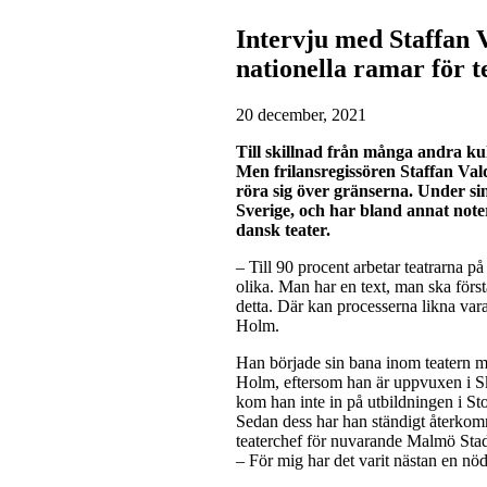
Intervju med Staffan 
nationella ramar för t
20 december, 2021
Till skillnad från många andra kul
Men frilansregissören Staffan Va
röra sig över gränserna. Under si
Sverige, och har bland annat not
dansk teater.
– Till 90 procent arbetar teatrarna p
olika. Man har en text, man ska förs
detta. Där kan processerna likna varan
Holm.
Han började sin bana inom teatern m
Holm, eftersom han är uppvuxen i 
kom han inte in på utbildningen i Sto
Sedan dess har han ständigt återkom
teaterchef för nuvarande Malmö Stad
– För mig har det varit nästan en nödvä