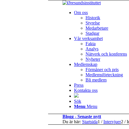
Om oss
Historik
Styrelse
Medarbetare
Stadgar
Vår verksamhet
Fakta
Analys
Nätverk och konferens
Nyheter
Medlemskap
Förmåner och pris
Medlemsförteckning
Bli medlem
Press
Kontakta oss
Sök
Menu
Menu
Blogg - Senaste nytt
Du är här:
Startsida
1
/
Intervjuer
2
/
I