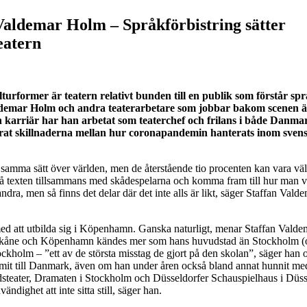
Valdemar Holm – Språkförbistring sätter
eatern
turformer är teatern relativt bunden till en publik som förstår spr
ldemar Holm och andra teaterarbetare som jobbar bakom scenen är
n karriär har han arbetat som teaterchef och frilans i både Danma
erat skillnaderna mellan hur coronapandemin hanterats inom sven
å samma sätt över världen, men de återstående tio procenten kan vara väl
tå texten tillsammans med skådespelarna och komma fram till hur man vi
dra, men så finns det delar där det inte alls är likt, säger Staffan Vald
ed att utbilda sig i Köpenhamn. Ganska naturligt, menar Staffan Valde
Skåne och Köpenhamn kändes mer som hans huvudstad än Stockholm (
ckholm – ”ett av de största misstag de gjort på den skolan”, säger han o
mit till Danmark, även om han under åren också bland annat hunnit med
steater, Dramaten i Stockholm och Düsseldorfer Schauspielhaus i Düss
ndighet att inte sitta still, säger han.