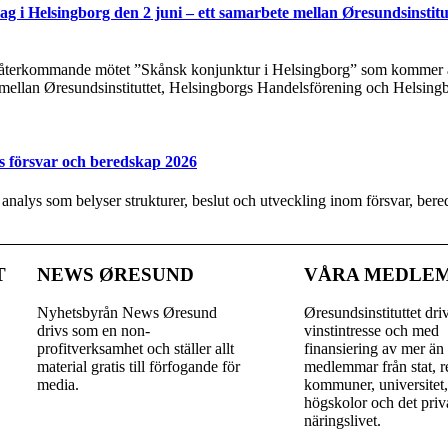
g i Helsingborg den 2 juni – ett samarbete mellan Øresundsinstitu
t återkommande mötet ”Skånsk konjunktur i Helsingborg” som kommer at
 mellan Øresundsinstituttet, Helsingborgs Handelsförening och Helsing
s försvar och beredskap 2026
y analys som belyser strukturer, beslut och utveckling inom försvar, be
T
NEWS ØRESUND
VÅRA MEDLE
Nyhetsbyrån News Øresund
Øresundsinstituttet dri
drivs som en non-
vinst­intresse och med
profitverksamhet och ställer allt
finansiering av mer än
material gratis till förfogande för
medlemmar från stat, r
media.
kommuner, universitet
högskolor och det priv
näringslivet.