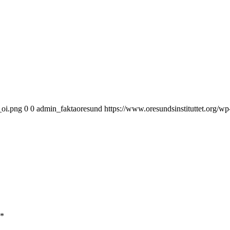
_oi.png
0
0
admin_faktaoresund
https://www.oresundsinstituttet.org/w
*