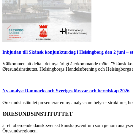
Inbjudan till Skånsk konjunkturdag i Helsingborg den 2 juni – e
Välkommen att delta i det nya årligt återkommande mötet ”Skånsk kon
Øresundsinstituttet, Helsingborgs Handelsförening och Helsingborgs 
Ny analys: Danmarks och Sveriges försvar och beredskap 2026
Øresundsinstituttet presenterar en ny analys som belyser strukturer, 
ØRESUNDSINSTITUTTET
är ett oberoende dansk-svenskt kunskapscentrum som genom analyser
Öresundsregionen.