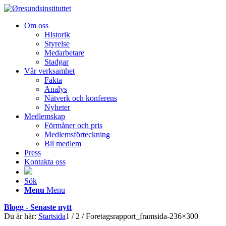
Om oss
Historik
Styrelse
Medarbetare
Stadgar
Vår verksamhet
Fakta
Analys
Nätverk och konferens
Nyheter
Medlemskap
Förmåner och pris
Medlemsförteckning
Bli medlem
Press
Kontakta oss
Sök
Menu
Menu
Blogg - Senaste nytt
Du är här:
Startsida
1
/
2
/
Foretagsrapport_framsida-236×300