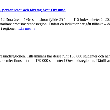
, personresor och företag över Öresund
å 112 förra året, då Øresundsbron fyllde 25 år, till 115 indexenheter år 
 starkare arbetsmarknadsregion. Endast en indikator har gått tillbaka – d
 i regionen.
Läs mer →
 i Öresundsregionen. Tillsammans har dessa runt 136 000 studenter och n
kademier finns det runt 179 000 studenter i Öresundsregionen. Därtill ar