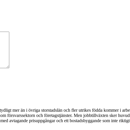
ydligt mer än i övriga storstadslän och fler utrikes födda kommer i arb
om försvarssektorn och företagstjänster. Men jobbtillväxten sker huvudsa
med avtagande prisuppgångar och ett bostadsbyggande som inte riktigt 