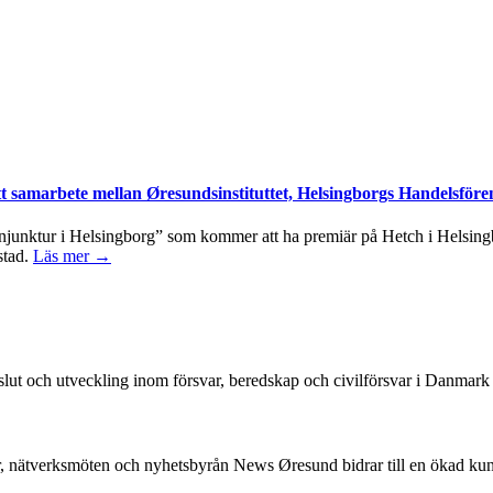
tt samarbete mellan Øresundsinstituttet, Helsingborgs Handelsföre
junktur i Helsingborg” som kommer att ha premiär på Hetch i Helsingbo
stad.
Läs mer →
beslut och utveckling inom försvar, beredskap och civilförsvar i Danmar
, nätverksmöten och nyhetsbyrån News Øresund bidrar till en ökad k