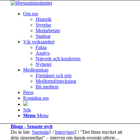
Om oss
Historik
Styrelse
Medarbetare
Stadgar
Vår verksamhet
Fakta
Analys
Nätverk och konferens
Nyheter
Medlemskap
Förmåner och pris
Medlemsförteckning
Bli medlem
Press
Kontakta oss
Sök
Menu
Menu
Blogg - Senaste nytt
Du är här:
Startsida
1
/
Intervjuer
2
/
”Det finns mycket att
dela sins­emellan” – intervju om dansk-svenskt utbyte...