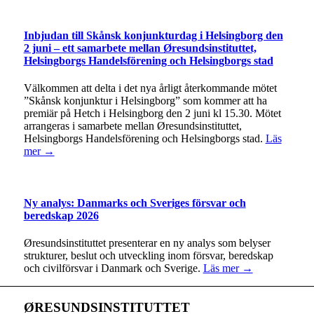
Inbjudan till Skånsk konjunkturdag i Helsingborg den
2 juni – ett samarbete mellan Øresundsinstituttet,
Helsingborgs Handelsförening och Helsingborgs stad
Välkommen att delta i det nya årligt återkommande mötet
”Skånsk konjunktur i Helsingborg” som kommer att ha
premiär på Hetch i Helsingborg den 2 juni kl 15.30. Mötet
arrangeras i samarbete mellan Øresundsinstituttet,
Helsingborgs Handelsförening och Helsingborgs stad.
Läs
mer →
Ny analys: Danmarks och Sveriges försvar och
beredskap 2026
Øresundsinstituttet presenterar en ny analys som belyser
strukturer, beslut och utveckling inom försvar, beredskap
och civilförsvar i Danmark och Sverige.
Läs mer →
ØRESUNDSINSTITUTTET