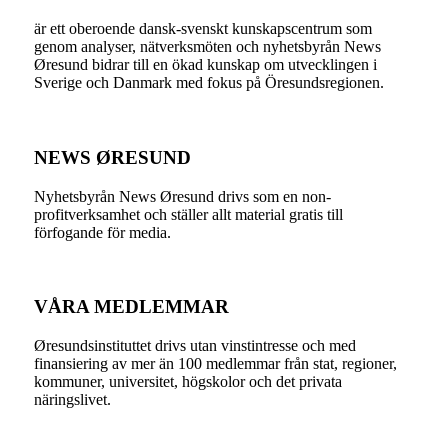
är ett oberoende dansk-svenskt kunskapscentrum som
genom analyser, nätverksmöten och nyhetsbyrån News
Øresund bidrar till en ökad kunskap om utvecklingen i
Sverige och Danmark med fokus på Öresundsregionen.
NEWS ØRESUND
Nyhetsbyrån News Øresund drivs som en non-
profitverksamhet och ställer allt material gratis till
förfogande för media.
VÅRA MEDLEMMAR
Øresundsinstituttet drivs utan vinst­intresse och med
finansiering av mer än 100 medlemmar från stat, regioner,
kommuner, universitet, högskolor och det privata
näringslivet.