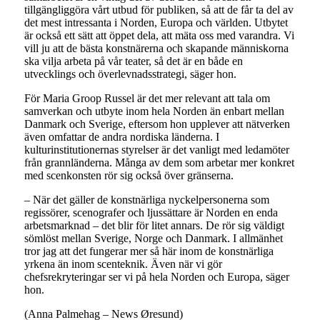
tillgängliggöra vårt utbud för publiken, så att de får ta del av
det mest intressanta i Norden, Europa och världen. Utbytet
är också ett sätt att öppet dela, att mäta oss med varandra. Vi
vill ju att de bästa konstnärerna och skapande människorna
ska vilja arbeta på vår teater, så det är en både en
utvecklings och överlevnadsstrategi, säger hon.
För Maria Groop Russel är det mer relevant att tala om
samverkan och utbyte inom hela Norden än enbart mellan
Danmark och Sverige, eftersom hon upplever att nätverken
även omfattar de andra nordiska länderna. I
kulturinstitutionernas styrelser är det vanligt med ledamöter
från grannländerna. Många av dem som arbetar mer konkret
med scenkonsten rör sig också över gränserna.
– När det gäller de konstnärliga nyckelpersonerna som
regissörer, scenografer och ljussättare är Norden en enda
arbetsmarknad – det blir för litet annars. De rör sig väldigt
sömlöst mellan Sverige, Norge och Danmark. I allmänhet
tror jag att det fungerar mer så här inom de konstnärliga
yrkena än inom scenteknik. Även när vi gör
chefsrekryteringar ser vi på hela Norden och Europa, säger
hon.
(Anna Palmehag – News Øresund)