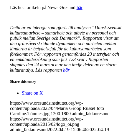
Läs hela artikeln på News Øresund
här
Detta är en intervju som gjorts till analysen “Dansk-svenskt
kultursamarbete – samarbete och utbyte av personal och
publik mellan Sverige och Danmark”. Rapporten visar att
den gränsöverskridande dynamiken och närheten mellan
länderna är betydelsefull för de kultursamarbeten som
förekommer. För rapporten genomfördes 23 intervjuer och
en enkätundersökning som fick 123 svar . Rapporten
släpptes den 24 mars och är den tredje delen av en större
kulturanalys. Läs rapporten
här
Share this entry
Share on X
https://www.oresundsinstituttet.org/wp-
content/uploads/2022/04/Maria-Groop-Russel-foto-
Caroline-Tönnies.jpg
1200
1800
admin_faktaoresund
https://www.oresundsinstituttet.org/wp-
content/uploads/2015/02/logo_oi.png
admin_faktaoresund
2022-04-19 15:06:46
2022-04-19