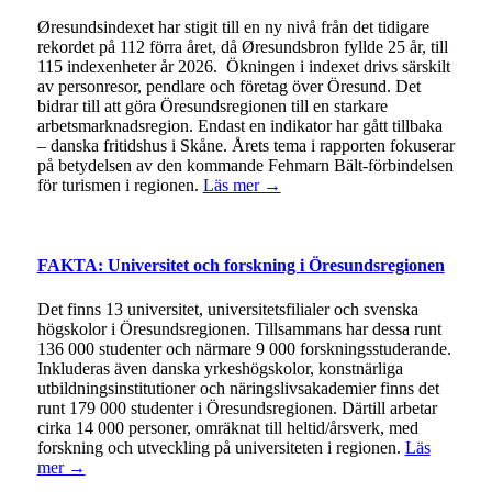
Øresundsindexet har stigit till en ny nivå från det tidigare
rekordet på 112 förra året, då Øresundsbron fyllde 25 år, till
115 indexenheter år 2026. Ökningen i indexet drivs särskilt
av personresor, pendlare och företag över Öresund. Det
bidrar till att göra Öresundsregionen till en starkare
arbetsmarknadsregion. Endast en indikator har gått tillbaka
– danska fritidshus i Skåne. Årets tema i rapporten fokuserar
på betydelsen av den kommande Fehmarn Bält-förbindelsen
för turismen i regionen.
Läs mer →
FAKTA: Universitet och forskning i Öresundsregionen
Det finns 13 universitet, universitetsfilialer och svenska
högskolor i Öresundsregionen. Tillsammans har dessa runt
136 000 studenter och närmare 9 000 forskningsstuderande.
Inkluderas även danska yrkeshögskolor, konstnärliga
utbildningsinstitutioner och näringslivsakademier finns det
runt 179 000 studenter i Öresundsregionen. Därtill arbetar
cirka 14 000 personer, omräknat till heltid/årsverk, med
forskning och utveckling på universiteten i regionen.
Läs
mer →