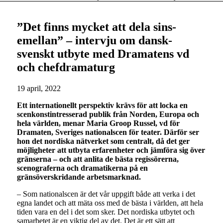
”Det finns mycket att dela sins­
emellan” – intervju om dansk-
svenskt utbyte med Dramatens vd
och chefdramaturg
19 april, 2022
Ett internationellt perspektiv krävs för att locka en
scenkonstintresserad publik från Norden, Europa och
hela världen, menar Maria Groop Russel, vd för
Dramaten, Sveriges nationalscen för teater. Därför ser
hon det nordiska nätverket som centralt, då det ger
möjligheter att utbyta erfarenheter och jämföra sig över
gränserna – och att anlita de bästa regissörerna,
scenograferna och dramatikerna på en
gränsöverskridande arbetsmarknad.
– Som nationalscen är det vår uppgift både att verka i det
egna landet och att mäta oss med de bästa i världen, att hela
tiden vara en del i det som sker. Det nordiska utbytet och
samarbetet är en viktig del av det. Det är ett sätt att