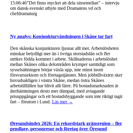
15:06:46
”Det finns mycket att dela sins­emellan” – intervju
om dansk-svenskt utbyte med Dramatens vd och
chefdramaturg
Ny analys: Konjunkturvändningen i Skåne tar fart
Den skånska konjunkturen ljusnar allt mer. Arbetslösheten
minskar betydligt mer än i övriga storstadslän och fler
utrikes födda kommer i arbete. Skillnaderna i arbetslöshet
mellan Skånes olika delområden krymper samtidigt som
sysselsättningen börjar växla upp, inte minst inom
försvarssektorn och företagstjänster. Men jobbtillväxten sker
huvudsakligen i västra Skåne, medan östra Skånes
arbetstillfällen har blivit allt färre. På bostadsmarknaden är
återhämtningen desto mer dämpad, med avtagande
prisuppgångar och ett bostadsbyggande som inte riktigt tagit
fart – förutom i Lund.
Läs mer →
Øresundsindex 2026: En rekordstark gränsregion – fler
pendlare, personresor och företag över Öresund