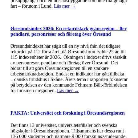
prisuppgångar och ett bostadsbyggande som inte riktigt tagit
fart – förutom i Lund.
Läs mer →
Øresundsindex 2026: En rekordstark gränsregion – fler
pendlare, personresor och företag över Öresund
Øresundsindexet har stigit till en ny nivå från det tidigare
rekordet på 112 förra året, då Øresundsbron fyllde 25 år, till
115 indexenheter år 2026. Ökningen i indexet drivs särskilt
av personresor, pendlare och företag över Öresund. Det
bidrar till att göra Öresundsregionen till en starkare
arbetsmarknadsregion. Endast en indikator har gått tillbaka
– danska fritidshus i Skåne. Årets tema i rapporten fokuserar
på betydelsen av den kommande Fehmarn Bält-förbindelsen
för turismen i regionen.
Läs mer →
FAKTA: Universitet och forskning i Öresundsregionen
Det finns 13 universitet, universitetsfilialer och svenska
högskolor i Öresundsregionen. Tillsammans har dessa runt
136 000 studenter och närmare 9 000 forskningsstuderande.