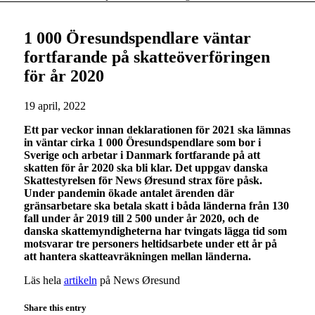
1 000 Öresundspendlare väntar
fortfarande på skatteöverföringen
för år 2020
19 april, 2022
Ett par veckor innan deklarationen för 2021 ska lämnas
in väntar cirka 1 000 Öresundspendlare som bor i
Sverige och arbetar i Danmark fortfarande på att
skatten för år 2020 ska bli klar. Det uppgav danska
Skattestyrelsen för News Øresund strax före påsk.
Under pandemin ökade antalet ärenden där
gränsarbetare ska betala skatt i båda länderna
från 130
fall under år 2019 till 2 500 under år 2020, och de
danska skattemyndigheterna har tvingats lägga tid som
motsvarar tre personers heltidsarbete under ett år på
att hantera skatteavräkningen mellan länderna.
Läs hela
artikeln
på News Øresund
Share this entry