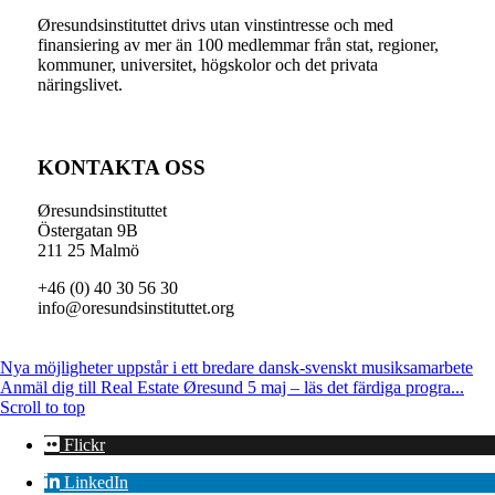
Øresundsinstituttet drivs utan vinst­intresse och med
finansiering av mer än 100 medlemmar från stat, regioner,
kommuner, universitet, högskolor och det privata
näringslivet.
KONTAKTA OSS
Øresundsinstituttet
Östergatan 9B
211 25 Malmö
+46 (0) 40 30 56 30
info@oresundsinstituttet.org
Nya möjligheter uppstår i ett bredare dansk-svenskt musiksamarbete
Anmäl dig till Real Estate Øresund 5 maj – läs det färdiga progra...
Scroll to top
Flickr
LinkedIn