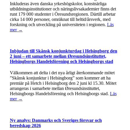
Inkluderas även danska yrkeshögskolor, konstnärliga
utbildningsinstitutioner och näringslivsakademier finns det
runt 179 000 studenter i Öresundsregionen. Därtill arbetar
cirka 14 000 personer, omräknat till heltid/årsverk, med
forskning och utveckling på universiteten i regionen.
Läs
mer →
Inbjudan till Skånsk konjunkturdag i Helsingborg den
2 juni – ett samarbete mellan Øresundsinstituttet,
Helsingborgs Handelsförening och Helsingborgs stad
Välkommen att delta i det nya årligt återkommande mötet
”Skånsk konjunktur i Helsingborg” som kommer att ha
premiär på Hetch i Helsingborg den 2 juni kl 15.30. Mötet
arrangeras i samarbete mellan Øresundsinstituttet,
Helsingborgs Handelsförening och Helsingborgs stad.
Läs
mer →
Ny analys: Danmarks och Sveriges försvar och
beredskap 2026