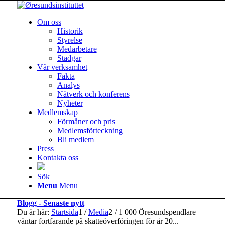
Om oss
Historik
Styrelse
Medarbetare
Stadgar
Vår verksamhet
Fakta
Analys
Nätverk och konferens
Nyheter
Medlemskap
Förmåner och pris
Medlemsförteckning
Bli medlem
Press
Kontakta oss
Sök
Menu
Menu
Blogg - Senaste nytt
Du är här:
Startsida
1
/
Media
2
/
1 000 Öresundspendlare
väntar fortfarande på skatteöverföringen för år 20...