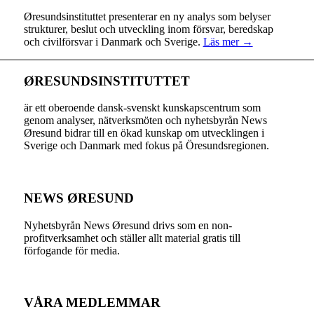
Øresundsinstituttet presenterar en ny analys som belyser
strukturer, beslut och utveckling inom försvar, beredskap
och civilförsvar i Danmark och Sverige.
Läs mer →
ØRESUNDSINSTITUTTET
är ett oberoende dansk-svenskt kunskapscentrum som
genom analyser, nätverksmöten och nyhetsbyrån News
Øresund bidrar till en ökad kunskap om utvecklingen i
Sverige och Danmark med fokus på Öresundsregionen.
NEWS ØRESUND
Nyhetsbyrån News Øresund drivs som en non-
profitverksamhet och ställer allt material gratis till
förfogande för media.
VÅRA MEDLEMMAR