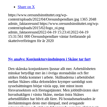
Share on X
https://www.oresundsinstituttet.org/wp-
content/uploads/2022/04/Oresundspendlare.jpg
1365
2048
admin_faktaoresund
https://www.oresundsinstituttet.org/wp-
content/uploads/2015/02/logo_oi.png
admin_faktaoresund
2022-04-19 15:23:41
2022-04-19
15:31:56
1 000 Öresundspendlare väntar fortfarande på
skatteöverföringen för år 2020
Ny analys: Konjunkturvändningen i Skåne tar fart
Den skånska konjunkturen ljusnar allt mer. Arbetslösheten
minskar betydligt mer än i övriga storstadslän och fler
utrikes födda kommer i arbete. Skillnaderna i arbetslöshet
mellan Skånes olika delområden krymper samtidigt som
sysselsättningen börjar växla upp, inte minst inom
försvarssektorn och företagstjänster. Men jobbtillväxten sker
huvudsakligen i västra Skåne, medan östra Skånes
arbetstillfällen har blivit allt färre. På bostadsmarknaden är
återhämtningen desto mer dämpad, med avtagande