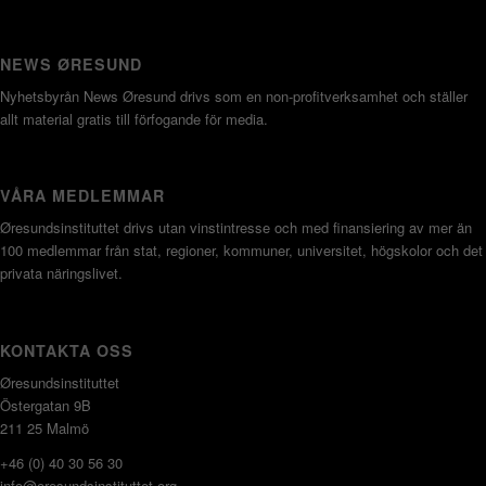
NEWS ØRESUND
Nyhetsbyrån News Øresund drivs som en non-profitverksamhet och ställer
allt material gratis till förfogande för media.
VÅRA MEDLEMMAR
Øresundsinstituttet drivs utan vinst­intresse och med finansiering av mer än
100 medlemmar från stat, regioner, kommuner, universitet, högskolor och det
privata näringslivet.
KONTAKTA OSS
Øresundsinstituttet
Östergatan 9B
211 25 Malmö
+46 (0) 40 30 56 30
info@oresundsinstituttet.org