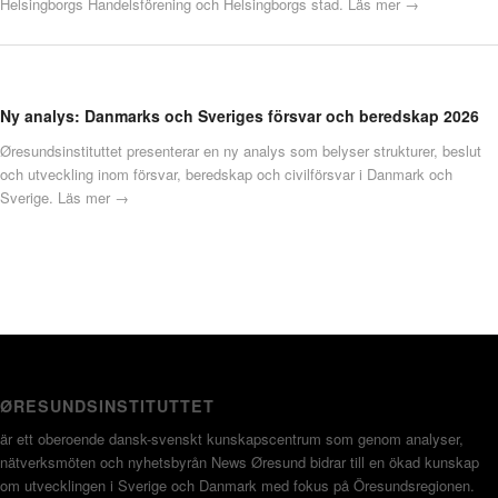
Helsingborgs Handelsförening och Helsingborgs stad.
Läs mer →
Ny analys: Danmarks och Sveriges försvar och beredskap 2026
Øresundsinstituttet presenterar en ny analys som belyser strukturer, beslut
och utveckling inom försvar, beredskap och civilförsvar i Danmark och
Sverige.
Läs mer →
ØRESUNDSINSTITUTTET
är ett oberoende dansk-svenskt kunskapscentrum som genom analyser,
nätverksmöten och nyhetsbyrån News Øresund bidrar till en ökad kunskap
om utvecklingen i Sverige och Danmark med fokus på Öresundsregionen.