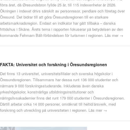
förra året, då Øresundsbron fyllde 25 år, till 115 indexenheter år 2026.
Ökningen i indexet drivs särskilt av personresor, pendlare och företag över
Öresund. Det bidrar till att göra Öresundsregionen till en starkare
arbetsmarknadsregion. Endast en indikator har gått tillbaka – danska
fritidshus i Skåne. Årets tema i rapporten fokuserar på betydelsen av den
kommande Fehmarn Bält-förbindelsen för turismen i regionen.
Läs mer →
FAKTA: Universitet och forskning i Öresundsregionen
Det finns 13 universitet, universitetsfilialer och svenska högskolor i
Öresundsregionen. Tillsammans har dessa runt 136 000 studenter och
närmare 9 000 forskningsstuderande. Inkluderas även danska
yrkeshögskolor, konstnärliga utbildningsinstitutioner och
näringslivsakademier finns det runt 179 000 studenter i Öresundsregionen.
Därtill arbetar cirka 14 000 personer, omräknat till heltid/årsverk, med
forskning och utveckling på universiteten i regionen.
Läs mer →