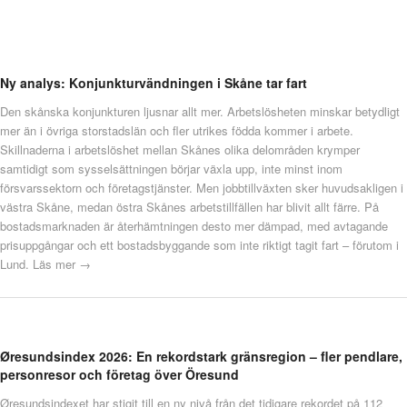
Ny analys: Konjunkturvändningen i Skåne tar fart
Den skånska konjunkturen ljusnar allt mer. Arbetslösheten minskar betydligt
mer än i övriga storstadslän och fler utrikes födda kommer i arbete.
Skillnaderna i arbetslöshet mellan Skånes olika delområden krymper
samtidigt som sysselsättningen börjar växla upp, inte minst inom
försvarssektorn och företagstjänster. Men jobbtillväxten sker huvudsakligen i
västra Skåne, medan östra Skånes arbetstillfällen har blivit allt färre. På
bostadsmarknaden är återhämtningen desto mer dämpad, med avtagande
prisuppgångar och ett bostadsbyggande som inte riktigt tagit fart – förutom i
Lund.
Läs mer →
Øresundsindex 2026: En rekordstark gränsregion – fler pendlare,
personresor och företag över Öresund
Øresundsindexet har stigit till en ny nivå från det tidigare rekordet på 112