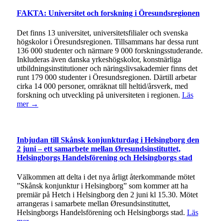
FAKTA: Universitet och forskning i Öresundsregionen
Det finns 13 universitet, universitetsfilialer och svenska
högskolor i Öresundsregionen. Tillsammans har dessa runt
136 000 studenter och närmare 9 000 forskningsstuderande.
Inkluderas även danska yrkeshögskolor, konstnärliga
utbildningsinstitutioner och näringslivsakademier finns det
runt 179 000 studenter i Öresundsregionen. Därtill arbetar
cirka 14 000 personer, omräknat till heltid/årsverk, med
forskning och utveckling på universiteten i regionen.
Läs
mer →
Inbjudan till Skånsk konjunkturdag i Helsingborg den
2 juni – ett samarbete mellan Øresundsinstituttet,
Helsingborgs Handelsförening och Helsingborgs stad
Välkommen att delta i det nya årligt återkommande mötet
”Skånsk konjunktur i Helsingborg” som kommer att ha
premiär på Hetch i Helsingborg den 2 juni kl 15.30. Mötet
arrangeras i samarbete mellan Øresundsinstituttet,
Helsingborgs Handelsförening och Helsingborgs stad.
Läs