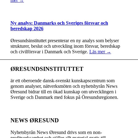
mer →
Ny analys: Danmarks och Sveriges försvar och
beredskap 2026
Øresundsinstituttet presenterar en ny analys som belyser
strukturer, beslut och utveckling inom försvar, beredskap
och civilförsvar i Danmark och Sverige.
Läs mer →
ØRESUNDSINSTITUTTET
är ett oberoende dansk-svenskt kunskapscentrum som
genom analyser, nätverksmöten och nyhetsbyrån News
Øresund bidrar till en ökad kunskap om utvecklingen i
Sverige och Danmark med fokus på Öresundsregionen.
NEWS ØRESUND
Nyhetsbyrån News Øresund drivs som en non-
profitverksamhet och ställer allt material gratis till