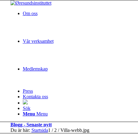
Om oss
Vår verksamhet
Medlemskap
Press
Kontakta oss
Sök
Menu
Menu
Blogg - Senaste nytt
Du är här:
Startsida
1
/
2
/
Villa-webb.jpg