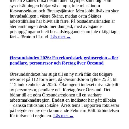
mellan Skånes olika delområden krymper samtidigt som
sysselsättningen börjar växla upp, inte minst inom
försvarssektorn och företagstjänster. Men jobbtillväxten sker
huvudsakligen i västra Skåne, medan östra Skånes
arbetstillfällen har blivit allt färre. På bostadsmarknaden är
återhämtningen desto mer dämpad, med avtagande
prisuppgångar och ett bostadsbyggande som inte riktigt tagit
fart – förutom i Lund.
Läs mer →
Øresundsindex 2026: En rekordstark gränsregion – fler
pendlare, personresor och företag över Öresund
Øresundsindexet har stigit till en ny nivå från det tidigare
rekordet på 112 förra året, då Øresundsbron fyllde 25 år, till
115 indexenheter år 2026. Ökningen i indexet drivs särskilt
av personresor, pendlare och företag över Öresund. Det
bidrar till att göra Öresundsregionen till en starkare
arbetsmarknadsregion. Endast en indikator har gått tillbaka
– danska fritidshus i Skåne. Årets tema i rapporten fokuserar
på betydelsen av den kommande Fehmarn Bält-förbindelsen
för turismen i regionen.
Läs mer →