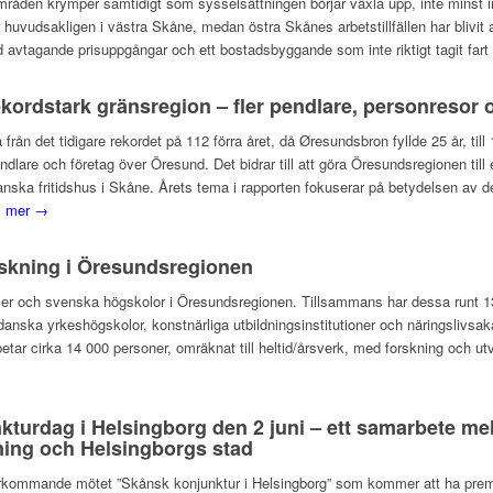
områden krymper samtidigt som sysselsättningen börjar växla upp, inte minst 
r huvudsakligen i västra Skåne, medan östra Skånes arbetstillfällen har blivit
vtagande prisuppgångar och ett bostadsbyggande som inte riktigt tagit fart 
kordstark gränsregion – fler pendlare, personresor 
å från det tidigare rekordet på 112 förra året, då Øresundsbron fyllde 25 år, ti
endlare och företag över Öresund. Det bidrar till att göra Öresundsregionen til
 danska fritidshus i Skåne. Årets tema i rapporten fokuserar på betydelsen a
s mer →
rskning i Öresundsregionen
ilialer och svenska högskolor i Öresundsregionen. Tillsammans har dessa runt
anska yrkeshögskolor, konstnärliga utbildningsinstitutioner och näringslivsak
betar cirka 14 000 personer, omräknat till heltid/årsverk, med forskning och ut
nkturdag i Helsingborg den 2 juni – ett samarbete mel
ing och Helsingborgs stad
terkommande mötet ”Skånsk konjunktur i Helsingborg” som kommer att ha premiä