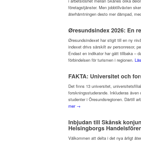
i arbetslöshet mellan Skånes olika del
företagstjänster. Men jobbtillväxten ske
återhämtningen desto mer dämpad, med a
Øresundsindex 2026: En re
Øresundsindexet har stigit till en ny niv
indexet drivs särskilt av personresor, p
Endast en indikator har gått tillbaka –
förbindelsen för turismen i regionen.
Lä
FAKTA: Universitet och fo
Det finns 13 universitet, universitetsf
forskningsstuderande. Inkluderas även d
studenter i Öresundsregionen. Därtill ar
mer →
Inbjudan till Skånsk konju
Helsingborgs Handelsfören
Välkommen att delta i det nya årligt å