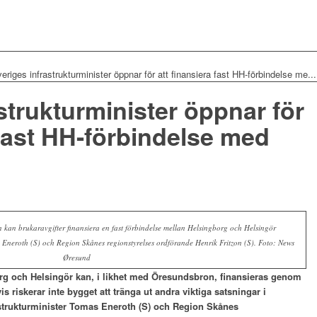
eriges infrastrukturminister öppnar för att finansiera fast HH-förbindelse me...
strukturminister öppnar för
 fast HH-förbindelse med
an brukaravgifter finansiera en fast förbindelse mellan Helsingborg och Helsingör
as Eneroth (S) och Region Skånes regionstyrelses ordförande Henrik Fritzon (S). Foto: News
Øresund
rg och Helsingör kan, i likhet med Öresundsbron, finansieras genom
is riskerar inte bygget att tränga ut andra viktiga satsningar i
astrukturminister Tomas Eneroth (S) och Region Skånes