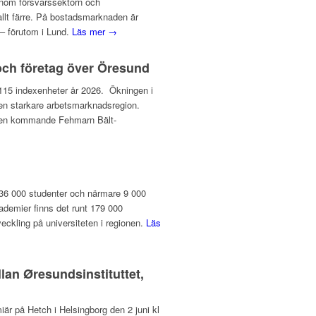
inom försvarssektorn och
 allt färre. På bostadsmarknaden är
– förutom i Lund.
Läs mer →
och företag över Öresund
ll 115 indexenheter år 2026. Ökningen i
l en starkare arbetsmarknadsregion.
v den kommande Fehmarn Bält-
 136 000 studenter och närmare 9 000
ademier finns det runt 179 000
veckling på universiteten i regionen.
Läs
lan Øresundsinstituttet,
r på Hetch i Helsingborg den 2 juni kl