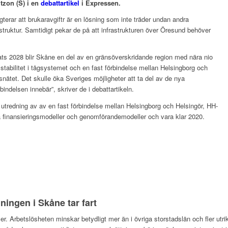
tzon (S) i en
debattartikel
i Expressen.
erar att brukaravgiftr är en lösning som inte träder undan andra
astruktur. Samtidigt pekar de på att infrastrukturen över Öresund behöver
ats 2028 blir Skåne en del av en gränsöverskridande region med nära nio
tabilitet i tågsystemet och en fast förbindelse mellan Helsingborg och
nätet. Det skulle öka Sveriges möjligheter att ta del av de nya
indelsen innebär”, skriver de i debattartikeln.
 utredning av av en fast förbindelse mellan Helsingborg och Helsingör, HH-
a finansieringsmodeller och genomförandemodeller och vara klar 2020.
ingen i Skåne tar fart
er. Arbetslösheten minskar betydligt mer än i övriga storstadslän och fler utr