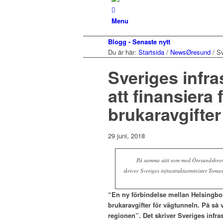
Menu
Blogg - Senaste nytt
Du är här:
Startsida
/
NewsØresund
/
Sv
Sveriges infra
att finansiera
brukaravgifter
29 juni, 2018
På samma sätt som med Öresundsbron k
skriver Sveriges infrastrukturminister Tom
“En ny förbindelse mellan Helsingbo
brukaravgifter för vägtunneln. På så v
regionen”. Det skriver Sveriges infr