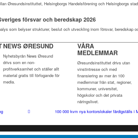
llan Øresundsinstituttet, Helsingborgs Handelsförening och Helsingborgs sta
veriges försvar och beredskap 2026
nalys som belyser strukturer, beslut och utveckling inom försvar, beredskap o
T
NEWS ØRESUND
VÅRA
MEDLEMMAR
Nyhetsbyrån News Øresund
drivs som en non-
Øresundsinstituttet drivs utan
profitverksamhet och ställer allt
vinst­intresse och med
material gratis till förfogande för
finansiering av mer än 100
media.
medlemmar från stat, regioner,
kommuner, universitet,
högskolor och det privata
näringslivet.
ng
100 000 kvm nya kontorslokaler färdigställs i