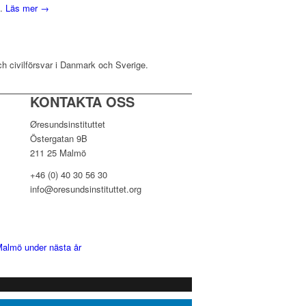
d.
Läs mer →
ch civilförsvar i Danmark och Sverige.
KONTAKTA OSS
Øresundsinstituttet
Östergatan 9B
211 25 Malmö
+46 (0) 40 30 56 30
info@oresundsinstituttet.org
 Malmö under nästa år