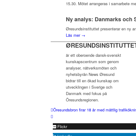
15.30. Mötet arrangeras i samarbete me
Ny analys: Danmarks och S
Øresundsinstituttet presenterar en ny a
Läs mer →
ØRESUNDSINSTITUTTE
är ett oberoende dansk-svenskt
kunskapscentrum som genom
analyser, nätverksmöten och
nyhetsbyrån News Øresund
bidrar till en ökad kunskap om
utvecklingen i Sverige och
Danmark med fokus på
Öresundsregionen.
Öresundsbron firar 18 år med måttlig trafikökni
Flickr