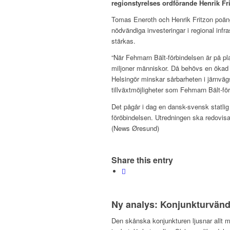
regionstyrelses ordförande Henrik Fri
Tomas Eneroth och Henrik Fritzon poängt
nödvändiga investeringar i regional infr
stärkas.
“När Fehmarn Bält-förbindelsen är på pl
miljoner människor. Då behövs en ökad s
Helsingör minskar sårbarheten i järnvägs
tillväxtmöjligheter som Fehmarn Bält-förb
Det pågår i dag en dansk-svensk statlig
föröbindelsen. Utredningen ska redovis
(News Øresund)
Share this entry
Ny analys: Konjunkturvändn
Den skånska konjunkturen ljusnar allt m