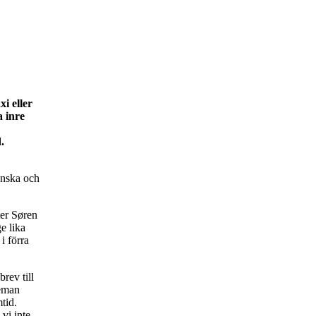
i eller
a inre
.
anska och
ter Søren
e lika
i förra
rev till
geman
tid.
 vi inte