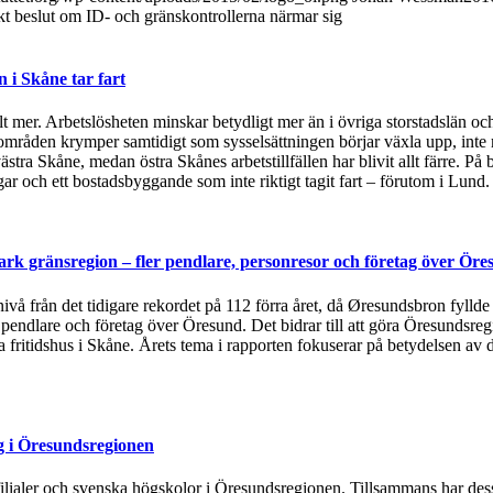
t beslut om ID- och gränskontrollerna närmar sig
i Skåne tar fart
t mer. Arbetslösheten minskar betydligt mer än i övriga storstadslän och
områden krymper samtidigt som sysselsättningen börjar växla upp, inte 
ästra Skåne, medan östra Skånes arbetstillfällen har blivit allt färre.
 och ett bostadsbyggande som inte riktigt tagit fart – förutom i Lund
rk gränsregion – fler pendlare, personresor och företag över Öre
 nivå från det tidigare rekordet på 112 förra året, då Øresundsbron fylld
, pendlare och företag över Öresund. Det bidrar till att göra Öresundsre
ska fritidshus i Skåne. Årets tema i rapporten fokuserar på betydelsen
g i Öresundsregionen
tsfilialer och svenska högskolor i Öresundsregionen. Tillsammans har de