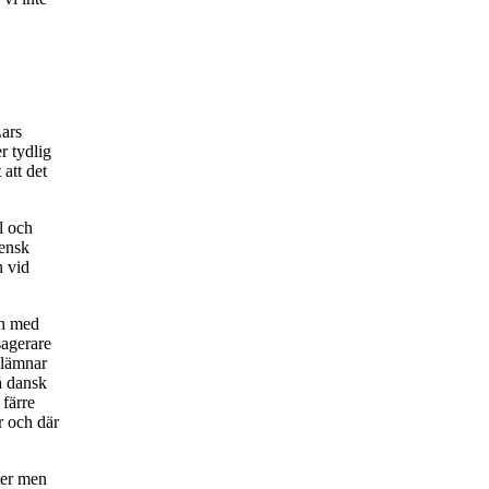
Lars
r tydlig
att det
l och
vensk
h vid
ch med
sagerare
 lämnar
på dansk
 färre
r och där
ter men