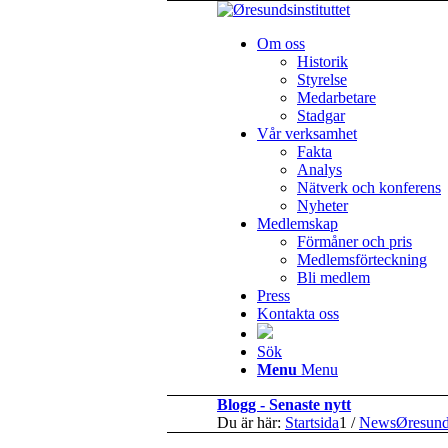
Om oss
Historik
Styrelse
Medarbetare
Stadgar
Vår verksamhet
Fakta
Analys
Nätverk och konferens
Nyheter
Medlemskap
Förmåner och pris
Medlemsförteckning
Bli medlem
Press
Kontakta oss
Sök
Menu
Menu
Blogg - Senaste nytt
Du är här:
Startsida
1
/
NewsØresun