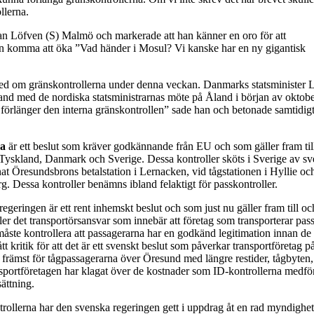
llerna.
fan Löfven (S) Malmö och markerade att han känner en oro för att
kan komma att öka ”Vad händer i Mosul? Vi kanske har en ny gigantisk
ed om gränskontrollerna under denna veckan. Danmarks statsminister 
 med de nordiska statsministrarnas möte på Åland i början av oktobe
i förlänger den interna gränskontrollen” sade han och betonade samtidigt 
na
är ett beslut som kräver godkännande från EU och som gäller fram til
 Tyskland, Danmark och Sverige. Dessa kontroller sköts i Sverige av s
nat Öresundsbrons betalstation i Lernacken, vid tågstationen i Hyllie oc
g. Dessa kontroller benämns ibland felaktigt för passkontroller.
egeringen är ett rent inhemskt beslut och som just nu gäller fram till o
ler det transportörsansvar som innebär att företag som transporterar pas
e måste kontrollera att passagerarna har en godkänd legitimation innan de
t kritik för att det är ett svenskt beslut som påverkar transportföretag 
 främst för tågpassagerarna över Öresund med längre restider, tågbyten,
sportföretagen har klagat över de kostnader som ID-kontrollerna medfö
sättning.
trollerna har den svenska regeringen gett i uppdrag åt en rad myndighe