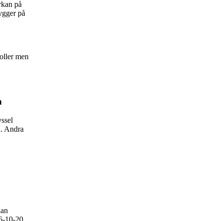
rkan på
bygger på
h
roller men
n
yssel
a. Andra
han
6-10-20