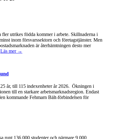
 fler utrikes födda kommer i arbete. Skillnaderna i
minst inom försvarssektorn och företagstjänster. Men
 På bostadsmarknaden är återhämtningen desto mer
.
Läs mer →
sund
e 25 år, till 115 indexenheter år 2026. Ökningen i
gionen till en starkare arbetsmarknadsregion. Endast
 av den kommande Fehmarn Bält-förbindelsen för
ssa runt 136 000 studenter och närmare 9 000