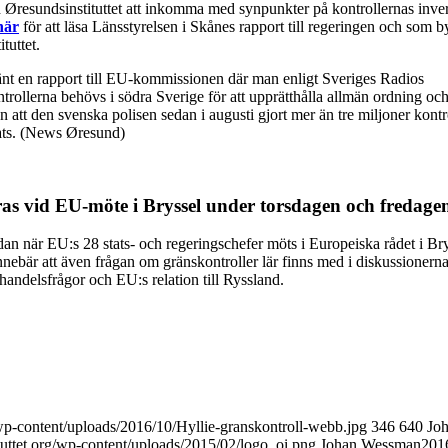
Øresundsinstituttet att inkomma med synpunkter på kontrollernas inve
här
för att läsa Länsstyrelsen i Skånes rapport till regeringen och som 
tuttet.
nt en rapport till EU-kommissionen där man enligt Sveriges Radios
trollerna behövs i södra Sverige för att upprätthålla allmän ordning oc
n att den svenska polisen sedan i augusti gjort mer än tre miljoner kont
rats. (News Øresund)
as vid EU-möte i Bryssel under torsdagen och fredage
n när EU:s 28 stats- och regeringschefer möts i Europeiska rådet i Br
nebär att även frågan om gränskontroller lär finns med i diskussionern
handelsfrågor och EU:s relation till Ryssland.
/wp-content/uploads/2016/10/Hyllie-granskontroll-webb.jpg
346
640
Jo
tuttet.org/wp-content/uploads/2015/02/logo_oi.png
Johan Wessman
201