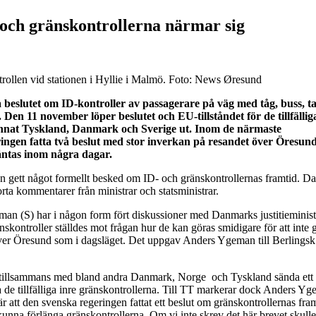
 och gränskontrollerna närmar sig
ntrollen vid stationen i Hyllie i Malmö. Foto: News Øresund
beslutet om ID-kontroller av passagerare på väg med tåg, buss, tax
 Den 11 november löper beslutet och EU-tillståndet för de tillfällig
annat Tyskland, Danmark och Sverige ut. Inom de närmaste
ngen fatta två beslut med stor inverkan på resandet över Öresund
äntas inom några dagar.
n gett något formellt besked om ID- och gränskontrollernas framtid. D
ta kommentarer från ministrar och statsministrar.
man (S) har i någon form fört diskussioner med Danmarks justitieminis
nskontroller ställdes mot frågan hur de kan göras smidigare för att inte g
över Öresund som i dagsläget. Det uppgav Anders Ygeman till Berlingsk 
 tillsammans med bland andra Danmark, Norge och Tyskland sända ett b
de tillfälliga inre gränskontrollerna. Till TT markerar dock Anders Y
r att den svenska regeringen fattat ett beslut om gränskontrollernas fram
 kunna förlänga gränskontrollerna. Om vi inte skrev det här brevet skulle