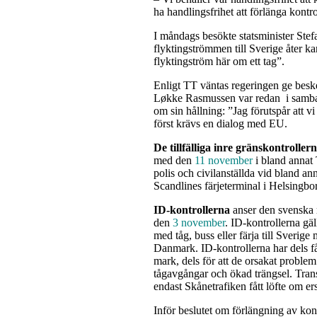
ha handlingsfrihet att förlänga kontro
I måndags besökte statsminister Ste
flyktingströmmen till Sverige åter 
flyktingström här om ett tag”.
Enligt TT väntas regeringen ge besk
Løkke Rasmussen var redan i samband
om sin hållning: ”Jag förutspår att v
först krävs en dialog med EU.
De tillfälliga inre gränskontroller
med den
11 november
i bland annat
polis och civilanställda vid bland an
Scandlines färjeterminal i Helsingbor
ID-kontrollerna
anser den svenska r
den
3 november
. ID-kontrollerna gäl
med tåg, buss eller färja till Sverig
Danmark. ID-kontrollerna har dels fåt
mark, dels för att de orsakat problem
tågavgångar och ökad trängsel. Tran
endast Skånetrafiken fått löfte om er
Inför beslutet om förlängning av kon