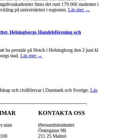
ngslivsakademier finns det runt 179 000 studenter i
eckling på universiteten i regionen.
Läs mer →
ttet, Helsingborgs Handelsförening och
t ha premiär på Hetch i Helsingborg den 2 juni kl
borgs stad.
Läs mer →
redskap och civilförsvar i Danmark och Sverige.
Läs
MMAR
KONTAKTA OSS
vs utan
Øresundsinstituttet
Östergatan 9B
 100
211 25 Malmö