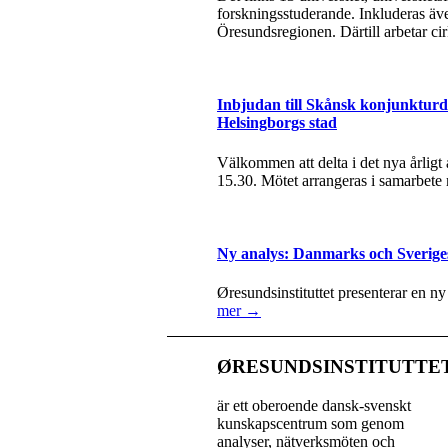
forskningsstuderande. Inkluderas äve
Öresundsregionen. Därtill arbetar ci
Inbjudan till Skånsk konjunkturda
Helsingborgs stad
Välkommen att delta i det nya årlig
15.30. Mötet arrangeras i samarbete
Ny analys: Danmarks och Sverige
Øresundsinstituttet presenterar en n
mer →
ØRESUNDSINSTITUTTE
är ett oberoende dansk-svenskt
kunskapscentrum som genom
analyser, nätverksmöten och