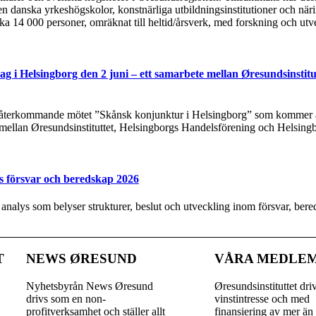
n danska yrkeshögskolor, konstnärliga utbildningsinstitutioner och näri
rka 14 000 personer, omräknat till heltid/årsverk, med forskning och utv
g i Helsingborg den 2 juni – ett samarbete mellan Øresundsinstitu
t återkommande mötet ”Skånsk konjunktur i Helsingborg” som kommer at
 mellan Øresundsinstituttet, Helsingborgs Handelsförening och Helsing
s försvar och beredskap 2026
y analys som belyser strukturer, beslut och utveckling inom försvar, be
T
NEWS ØRESUND
VÅRA MEDLE
Nyhetsbyrån News Øresund
Øresundsinstituttet dri
drivs som en non-
vinst­intresse och med
profitverksamhet och ställer allt
finansiering av mer än