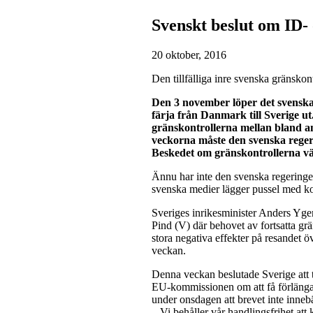
Svenskt beslut om ID-
20 oktober, 2016
Den tillfälliga inre svenska gränsko
Den 3 november löper det svenska 
färja från Danmark till Sverige ut.
gränskontrollerna mellan bland 
veckorna måste den svenska regeri
Beskedet om gränskontrollerna v
Ännu har inte den svenska regeringe
svenska medier lägger pussel med kor
Sveriges inrikesminister Anders Yge
Pind (V) där behovet av fortsatta grä
stora negativa effekter på resandet 
veckan.
Denna veckan beslutade Sverige att
EU-kommissionen om att få förlänga 
under onsdagen att brevet inte innebä
– Vi behåller vår handlingsfrihet att