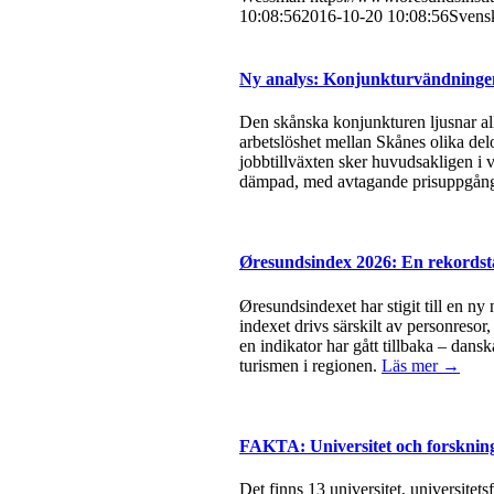
10:08:56
2016-10-20 10:08:56
Svensk
Ny analys: Konjunkturvändningen 
Den skånska konjunkturen ljusnar all
arbetslöshet mellan Skånes olika del
jobbtillväxten sker huvudsakligen i v
dämpad, med avtagande prisuppgångar
Øresundsindex 2026: En rekordsta
Øresundsindexet har stigit till en ny
indexet drivs särskilt av personresor
en indikator har gått tillbaka – dan
turismen i regionen.
Läs mer →
FAKTA: Universitet och forsknin
Det finns 13 universitet, universite