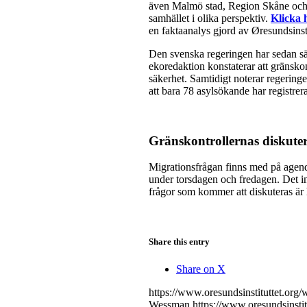
även Malmö stad, Region Skåne och 
samhället i olika perspektiv.
Klicka 
en faktaanalys gjord av Øresundsinsti
Den svenska regeringen har sedan sä
ekoredaktion konstaterar att gränskon
säkerhet. Samtidigt noterar regeringe
att bara 78 asylsökande har registre
Gränskontrollernas diskuter
Migrationsfrågan finns med på agenda
under torsdagen och fredagen. Det in
frågor som kommer att diskuteras är 
Share this entry
Share on X
https://www.oresundsinstituttet.org
Wessman
https://www.oresundsinsti