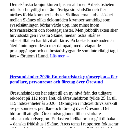
Den skånska konjunkturen ljusnar allt mer. Arbetslösheten
minskar betydligt mer än i övriga storstadslän och fler
utrikes födda kommer i arbete. Skillnaderna i arbetslöshet
mellan Skånes olika delområden krymper samtidigt som
sysselsättningen börjar växla upp, inte minst inom
försvarssektorn och företagstjänster. Men jobbtillväxten sker
huvudsakligen i västra Skåne, medan östra Skånes
arbetstillfällen har blivit allt färre. På bostadsmarknaden är
återhämtningen desto mer dämpad, med avtagande
prisuppgångar och ett bostadsbyggande som inte riktigt tagit
fart – förutom i Lund.
Läs mer →
Øresundsindex 2026: En rekordstark gränsregion – fler
pendlare, personresor och företag över Öresund
Øresundsindexet har stigit till en ny nivå från det tidigare
rekordet på 112 förra året, då Øresundsbron fyllde 25 år, till
115 indexenheter år 2026. Ökningen i indexet drivs särskilt
av personresor, pendlare och företag över Öresund. Det
bidrar till att göra Öresundsregionen till en starkare
arbetsmarknadsregion. Endast en indikator har gått tillbaka
– danska fritidshus i Skåne. Årets tema i rapporten fokuserar