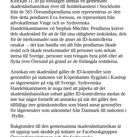
Klockan 11.30 på torsdagen lämnas en gemensam
skadeståndsansökan över till Justitiekanslern i Stockholm
från de 565 Öresundspendlarna som representeras av den
före detta pendlaren Eva Joensuu, en representant från
advokatfirman Vinge och av Sydsvenska
Handelskammarens vd Stephan Müchler. Pendlarna kräver
dels skadestånd för att de fått sina rättigheter inskränkta, dels
för de merkostnader som de anser att ID-kontrollerna
orsakat – det kan handla om allt från pendlarnas ökade
restid och ökade resekostnader till personer som nekats
inresa till Sverige, personer som tvingats byta jobb eller att
flytta över Öresund på grund av de förlängda restiderna.
Ansökan om skadestånd gäller de ID-kontroller som
genomförs på stationen vid Köpenhamns flygplats i Kastrup
av tågresenärer på väg till Sverige. Sydsvenska
Handelskammaren är noga med att påpeka att det
skadeståndsansökan enbart gäller ID-kontrollerna medan de
inte har något formellt att anmärka på när det gäller den
tillfälliga inre gränskontrollen som bland annat genomförs
för tågresenärer som ankommer från Danmark till stationen i
Hyllie.
Bakgrunden till den gemensamma skadeståndsansökan är
ett upprop som skedde på initiativ av Facebookgruppen