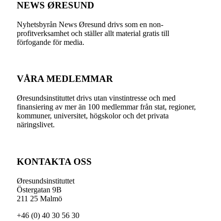
NEWS ØRESUND
Nyhetsbyrån News Øresund drivs som en non-
profitverksamhet och ställer allt material gratis till
förfogande för media.
VÅRA MEDLEMMAR
Øresundsinstituttet drivs utan vinst­intresse och med
finansiering av mer än 100 medlemmar från stat, regioner,
kommuner, universitet, högskolor och det privata
näringslivet.
KONTAKTA OSS
Øresundsinstituttet
Östergatan 9B
211 25 Malmö
+46 (0) 40 30 56 30