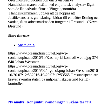
Öresundsrevolutionen och där Sydsvenska
Handelskammaren bistått med en juridisk analys av läget
som de låtit advokatfirman Vinge genomföra.
Handelskammaren uppger att de hoppas att
Justitiekanslerns granskning ”bidrar till en bättre lösning och
vardag så att arbetsmarknaden fungerar i Öresund”. (News
Øresund)
Share this entry
Share on X
https://www.oresundsinstituttet.org/wp-
content/uploads/2016/10/Kastrup-id-kontroll-webb.jpg
374
640
Johan Wessman
https://www.oresundsinstituttet.org/wp-
content/uploads/2015/02/logo_oi.png
Johan Wessman
2016-
10-20 07:12:53
2016-10-20 07:12:53
565 Öresundspendlare
kräver svenska staten på miljoner i skadestånd för ID-
kontrollen
Ny analys: Konjunkturvändningen i Skåne tar fart