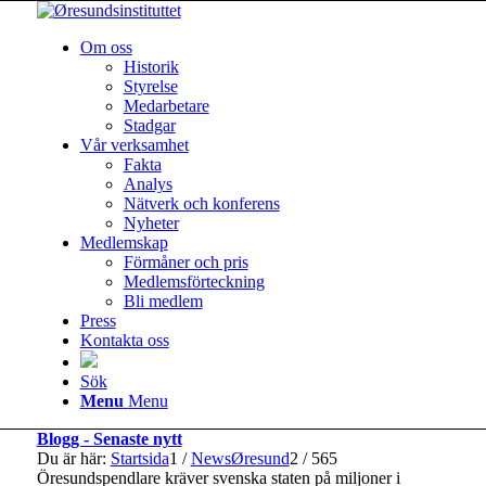
Om oss
Historik
Styrelse
Medarbetare
Stadgar
Vår verksamhet
Fakta
Analys
Nätverk och konferens
Nyheter
Medlemskap
Förmåner och pris
Medlemsförteckning
Bli medlem
Press
Kontakta oss
Sök
Menu
Menu
Blogg - Senaste nytt
Du är här:
Startsida
1
/
NewsØresund
2
/
565
Öresundspendlare kräver svenska staten på miljoner i