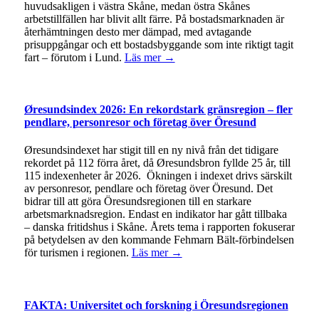
huvudsakligen i västra Skåne, medan östra Skånes
arbetstillfällen har blivit allt färre. På bostadsmarknaden är
återhämtningen desto mer dämpad, med avtagande
prisuppgångar och ett bostadsbyggande som inte riktigt tagit
fart – förutom i Lund.
Läs mer →
Øresundsindex 2026: En rekordstark gränsregion – fler
pendlare, personresor och företag över Öresund
Øresundsindexet har stigit till en ny nivå från det tidigare
rekordet på 112 förra året, då Øresundsbron fyllde 25 år, till
115 indexenheter år 2026. Ökningen i indexet drivs särskilt
av personresor, pendlare och företag över Öresund. Det
bidrar till att göra Öresundsregionen till en starkare
arbetsmarknadsregion. Endast en indikator har gått tillbaka
– danska fritidshus i Skåne. Årets tema i rapporten fokuserar
på betydelsen av den kommande Fehmarn Bält-förbindelsen
för turismen i regionen.
Läs mer →
FAKTA: Universitet och forskning i Öresundsregionen