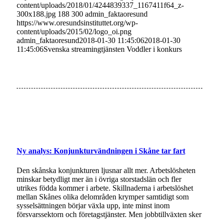
content/uploads/2018/01/4244839337_1167411f64_z-
300x188.jpg
188
300
admin_faktaoresund
https://www.oresundsinstituttet.org/wp-
content/uploads/2015/02/logo_oi.png
admin_faktaoresund
2018-01-30 11:45:06
2018-01-30
11:45:06
Svenska streamingtjänsten Voddler i konkurs
Ny analys: Konjunkturvändningen i Skåne tar fart
Den skånska konjunkturen ljusnar allt mer. Arbetslösheten
minskar betydligt mer än i övriga storstadslän och fler
utrikes födda kommer i arbete. Skillnaderna i arbetslöshet
mellan Skånes olika delområden krymper samtidigt som
sysselsättningen börjar växla upp, inte minst inom
försvarssektorn och företagstjänster. Men jobbtillväxten sker