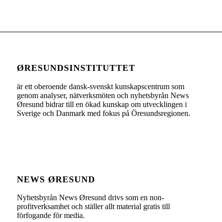
ØRESUNDSINSTITUTTET
är ett oberoende dansk-svenskt kunskapscentrum som
genom analyser, nätverksmöten och nyhetsbyrån News
Øresund bidrar till en ökad kunskap om utvecklingen i
Sverige och Danmark med fokus på Öresundsregionen.
NEWS ØRESUND
Nyhetsbyrån News Øresund drivs som en non-
profitverksamhet och ställer allt material gratis till
förfogande för media.