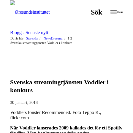
Sök
Menu
Blogg - Senaste nytt
Du är här:
Startsida
/
NewsØresund
/
1
2
Svenska streamingtjänsten Voddler i konkurs
Svenska streamingtjänsten Voddler i
konkurs
30 januari, 2018
Voddlers fönster Recommended. Foto Teppo K.,
flickr.com
När Voddler lanserades 2009 kallades det för ett Spotify