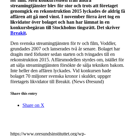
för film. Men konkurrensen från andra
streamingtjänster blev för stor och trots att företaget
genomgick en rekonstruktion 2015 lyckades de aldrig få
affären att gå med vinst. I november förra året tog en
likvidator över bolaget och han har lämnat in en
konkursbegäran till Stockholms tingsrätt. Det skriver
Breakit
.
Den svenska streamingtjänsten för tv och film, Voddler,
grundades 2007 och lanserades två år senare. Bolaget har
dragits med förluster sedan starten och tvingades till en
rekonstruktion 2015. Affärsmodellen styrdes om, istället för
att sälja streamingtjänsten försökte de sälja tekniken bakom.
Inte heller den affären lyckades. Vid konkursen hade
bolaget 70 miljoner svenska kronor i skulder, uppger
företagets likvidator till Breakit. (News Øresund)
Share this entry
Share on X
https://www.oresundsinstituttet.org/wp-