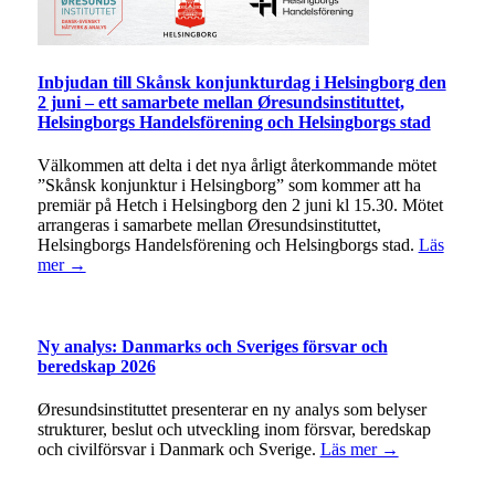
Inbjudan till Skånsk konjunkturdag i Helsingborg den
2 juni – ett samarbete mellan Øresundsinstituttet,
Helsingborgs Handelsförening och Helsingborgs stad
Välkommen att delta i det nya årligt återkommande mötet
”Skånsk konjunktur i Helsingborg” som kommer att ha
premiär på Hetch i Helsingborg den 2 juni kl 15.30. Mötet
arrangeras i samarbete mellan Øresundsinstituttet,
Helsingborgs Handelsförening och Helsingborgs stad.
Läs
mer →
Ny analys: Danmarks och Sveriges försvar och
beredskap 2026
Øresundsinstituttet presenterar en ny analys som belyser
strukturer, beslut och utveckling inom försvar, beredskap
och civilförsvar i Danmark och Sverige.
Läs mer →