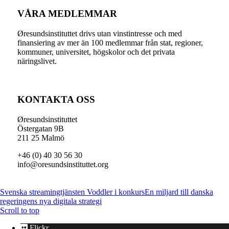
VÅRA MEDLEMMAR
Øresundsinstituttet drivs utan vinst­intresse och med
finansiering av mer än 100 medlemmar från stat, regioner,
kommuner, universitet, högskolor och det privata
näringslivet.
KONTAKTA OSS
Øresundsinstituttet
Östergatan 9B
211 25 Malmö
+46 (0) 40 30 56 30
info@oresundsinstituttet.org
Svenska streamingtjänsten Voddler i konkurs
En miljard till danska
regeringens nya digitala strategi
Scroll to top
Flickr