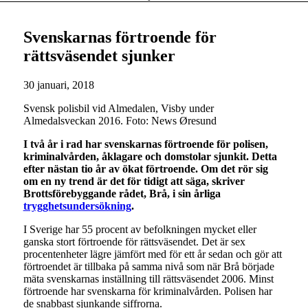
Svenskarnas förtroende för
rättsväsendet sjunker
30 januari, 2018
Svensk polisbil vid Almedalen, Visby under
Almedalsveckan 2016. Foto: News Øresund
I två år i rad har svenskarnas förtroende för polisen,
kriminalvården, åklagare och domstolar sjunkit. Detta
efter nästan tio år av ökat förtroende. Om det rör sig
om en ny trend är det för tidigt att säga, skriver
Brottsförebyggande rådet, Brå, i sin årliga
trygghetsundersökning
.
I Sverige har 55 procent av befolkningen mycket eller
ganska stort förtroende för rättsväsendet. Det är sex
procentenheter lägre jämfört med för ett år sedan och gör att
förtroendet är tillbaka på samma nivå som när Brå började
mäta svenskarnas inställning till rättsväsendet 2006. Minst
förtroende har svenskarna för kriminalvården. Polisen har
de snabbast sjunkande siffrorna.