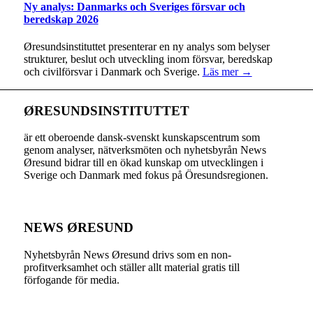
Ny analys: Danmarks och Sveriges försvar och
beredskap 2026
Øresundsinstituttet presenterar en ny analys som belyser
strukturer, beslut och utveckling inom försvar, beredskap
och civilförsvar i Danmark och Sverige.
Läs mer →
ØRESUNDSINSTITUTTET
är ett oberoende dansk-svenskt kunskapscentrum som
genom analyser, nätverksmöten och nyhetsbyrån News
Øresund bidrar till en ökad kunskap om utvecklingen i
Sverige och Danmark med fokus på Öresundsregionen.
NEWS ØRESUND
Nyhetsbyrån News Øresund drivs som en non-
profitverksamhet och ställer allt material gratis till
förfogande för media.