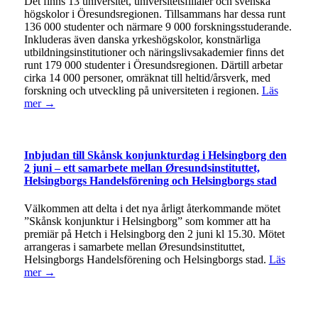
Det finns 13 universitet, universitetsfilialer och svenska
högskolor i Öresundsregionen. Tillsammans har dessa runt
136 000 studenter och närmare 9 000 forskningsstuderande.
Inkluderas även danska yrkeshögskolor, konstnärliga
utbildningsinstitutioner och näringslivsakademier finns det
runt 179 000 studenter i Öresundsregionen. Därtill arbetar
cirka 14 000 personer, omräknat till heltid/årsverk, med
forskning och utveckling på universiteten i regionen.
Läs
mer →
Inbjudan till Skånsk konjunkturdag i Helsingborg den
2 juni – ett samarbete mellan Øresundsinstituttet,
Helsingborgs Handelsförening och Helsingborgs stad
Välkommen att delta i det nya årligt återkommande mötet
”Skånsk konjunktur i Helsingborg” som kommer att ha
premiär på Hetch i Helsingborg den 2 juni kl 15.30. Mötet
arrangeras i samarbete mellan Øresundsinstituttet,
Helsingborgs Handelsförening och Helsingborgs stad.
Läs
mer →