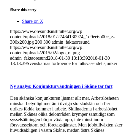
Share this entry
Share on X
https://www.oresundsinstituttet.org/wp-
content/uploads/2018/01/27484130974_1d9ee6b00c_z-
300x200.jpg
200
300
admin_faktaoresund
https://www.oresundsinstituttet.org/wp-
content/uploads/2015/02/logo_oi.png
admin_faktaoresund
2018-01-30 13:13:39
2018-01-30
13:13:39
Svenskarnas förtroende för rättsväsendet sjunker
Ny analys: Konjunkturvändningen i Skåne tar fart
Den skånska konjunkturen ljusnar allt mer. Arbetslösheten
minskar betydligt mer än i övriga storstadslän och fler
utrikes födda kommer i arbete. Skillnaderna i arbetslöshet
mellan Skånes olika delområden krymper samtidigt som
sysselsättningen börjar växla upp, inte minst inom
försvarssektorn och företagstjänster. Men jobbtillväxten sker
huvudsakligen i västra Skåne, medan östra Skånes