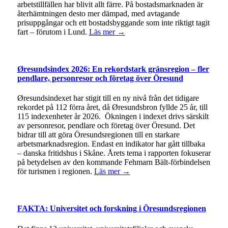
arbetstillfällen har blivit allt färre. På bostadsmarknaden är
återhämtningen desto mer dämpad, med avtagande
prisuppgångar och ett bostadsbyggande som inte riktigt tagit
fart – förutom i Lund.
Läs mer →
Øresundsindex 2026: En rekordstark gränsregion – fler
pendlare, personresor och företag över Öresund
Øresundsindexet har stigit till en ny nivå från det tidigare
rekordet på 112 förra året, då Øresundsbron fyllde 25 år, till
115 indexenheter år 2026. Ökningen i indexet drivs särskilt
av personresor, pendlare och företag över Öresund. Det
bidrar till att göra Öresundsregionen till en starkare
arbetsmarknadsregion. Endast en indikator har gått tillbaka
– danska fritidshus i Skåne. Årets tema i rapporten fokuserar
på betydelsen av den kommande Fehmarn Bält-förbindelsen
för turismen i regionen.
Läs mer →
FAKTA: Universitet och forskning i Öresundsregionen