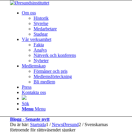
Om oss
Historik
Styrelse
Medarbetare
Stadgar
Vår verksamhet
Fakta
Analys
Nätverk och konferens
Nyheter
Medlemskap
Förmåner och pris
Medlemsförteckning
Bli medlem
Press
Kontakta oss
Sök
Menu
Menu
Blogg - Senaste nytt
Du är här:
Startsida
1
/
NewsØresund
2
/
Svenskarnas
förtroende för rättsväsendet sjunker