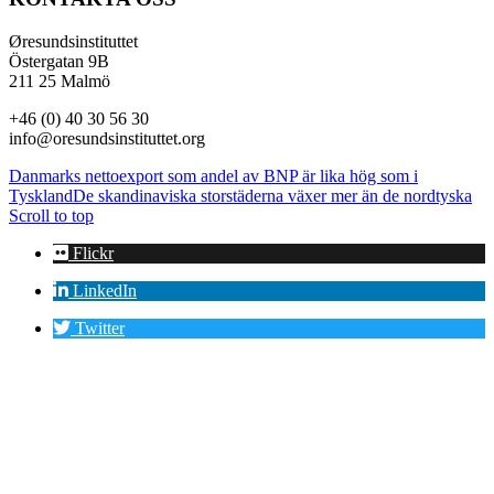
Øresundsinstituttet
Östergatan 9B
211 25 Malmö
+46 (0) 40 30 56 30
info@oresundsinstituttet.org
Danmarks nettoexport som andel av BNP är lika hög som i
Tyskland
De skandinaviska storstäderna växer mer än de nordtyska
Scroll to top
Flickr
LinkedIn
Twitter