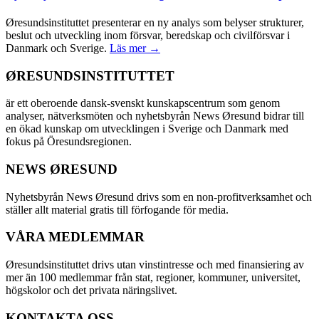
Øresundsinstituttet presenterar en ny analys som belyser strukturer,
beslut och utveckling inom försvar, beredskap och civilförsvar i
Danmark och Sverige.
Läs mer →
ØRESUNDSINSTITUTTET
är ett oberoende dansk-svenskt kunskapscentrum som genom
analyser, nätverksmöten och nyhetsbyrån News Øresund bidrar till
en ökad kunskap om utvecklingen i Sverige och Danmark med
fokus på Öresundsregionen.
NEWS ØRESUND
Nyhetsbyrån News Øresund drivs som en non-profitverksamhet och
ställer allt material gratis till förfogande för media.
VÅRA MEDLEMMAR
Øresundsinstituttet drivs utan vinst­intresse och med finansiering av
mer än 100 medlemmar från stat, regioner, kommuner, universitet,
högskolor och det privata näringslivet.
KONTAKTA OSS