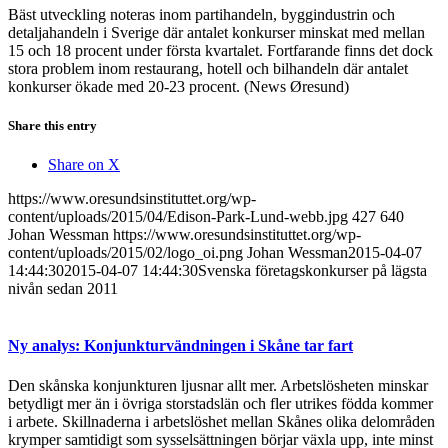
Bäst utveckling noteras inom partihandeln, byggindustrin och
detaljahandeln i Sverige där antalet konkurser minskat med mellan
15 och 18 procent under första kvartalet. Fortfarande finns det dock
stora problem inom restaurang, hotell och bilhandeln där antalet
konkurser ökade med 20-23 procent. (News Øresund)
Share this entry
Share on X
https://www.oresundsinstituttet.org/wp-
content/uploads/2015/04/Edison-Park-Lund-webb.jpg
427
640
Johan Wessman
https://www.oresundsinstituttet.org/wp-
content/uploads/2015/02/logo_oi.png
Johan Wessman
2015-04-07
14:44:30
2015-04-07 14:44:30
Svenska företagskonkurser på lägsta
nivån sedan 2011
Ny analys: Konjunkturvändningen i Skåne tar fart
Den skånska konjunkturen ljusnar allt mer. Arbetslösheten minskar
betydligt mer än i övriga storstadslän och fler utrikes födda kommer
i arbete. Skillnaderna i arbetslöshet mellan Skånes olika delområden
krymper samtidigt som sysselsättningen börjar växla upp, inte minst