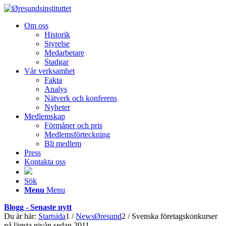
Om oss
Historik
Styrelse
Medarbetare
Stadgar
Vår verksamhet
Fakta
Analys
Nätverk och konferens
Nyheter
Medlemskap
Förmåner och pris
Medlemsförteckning
Bli medlem
Press
Kontakta oss
Sök
Menu
Menu
Blogg - Senaste nytt
Du är här:
Startsida
1
/
NewsØresund
2
/
Svenska företagskonkurser
på lägsta nivån sedan 2011