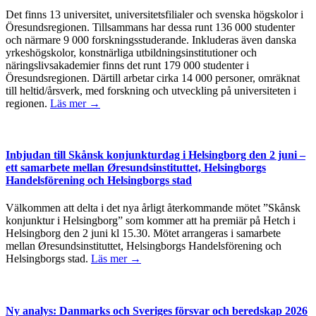
Det finns 13 universitet, universitetsfilialer och svenska högskolor i
Öresundsregionen. Tillsammans har dessa runt 136 000 studenter
och närmare 9 000 forskningsstuderande. Inkluderas även danska
yrkeshögskolor, konstnärliga utbildningsinstitutioner och
näringslivsakademier finns det runt 179 000 studenter i
Öresundsregionen. Därtill arbetar cirka 14 000 personer, omräknat
till heltid/årsverk, med forskning och utveckling på universiteten i
regionen.
Läs mer →
Inbjudan till Skånsk konjunkturdag i Helsingborg den 2 juni –
ett samarbete mellan Øresundsinstituttet, Helsingborgs
Handelsförening och Helsingborgs stad
Välkommen att delta i det nya årligt återkommande mötet ”Skånsk
konjunktur i Helsingborg” som kommer att ha premiär på Hetch i
Helsingborg den 2 juni kl 15.30. Mötet arrangeras i samarbete
mellan Øresundsinstituttet, Helsingborgs Handelsförening och
Helsingborgs stad.
Läs mer →
Ny analys: Danmarks och Sveriges försvar och beredskap 2026