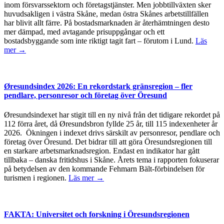
inom försvarssektorn och företagstjänster. Men jobbtillväxten sker
huvudsakligen i västra Skåne, medan östra Skånes arbetstillfällen
har blivit allt färre. På bostadsmarknaden är återhämtningen desto
mer dämpad, med avtagande prisuppgångar och ett
bostadsbyggande som inte riktigt tagit fart – förutom i Lund.
Läs
mer →
Øresundsindex 2026: En rekordstark gränsregion – fler
pendlare, personresor och företag över Öresund
Øresundsindexet har stigit till en ny nivå från det tidigare rekordet på
112 förra året, då Øresundsbron fyllde 25 år, till 115 indexenheter år
2026. Ökningen i indexet drivs särskilt av personresor, pendlare och
företag över Öresund. Det bidrar till att göra Öresundsregionen till
en starkare arbetsmarknadsregion. Endast en indikator har gått
tillbaka – danska fritidshus i Skåne. Årets tema i rapporten fokuserar
på betydelsen av den kommande Fehmarn Bält-förbindelsen för
turismen i regionen.
Läs mer →
FAKTA: Universitet och forskning i Öresundsregionen