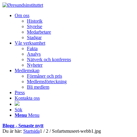
Om oss
Historik
Styrelse
Medarbetare
Stadgar
Vår verksamhet
Fakta
Analys
Nätverk och konferens
Nyheter
Medlemskap
Förmåner och pris
Medlemsförteckning
Bli medlem
Press
Kontakta oss
Sök
Menu
Menu
Blogg - Senaste nytt
Du är här:
Startsida
1
/
2
/
Sofartsmuseet-webb1.jpg