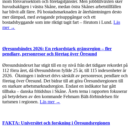
inom försvarssektorn och företagstjänster. Men jobbtillväxten sker
huvudsakligen i västra Skåne, medan östra Skånes arbetstillfällen
har blivit allt färre. På bostadsmarknaden är återhämtningen desto
mer dämpad, med avtagande prisuppgångar och ett
bostadsbyggande som inte riktigt tagit fart – förutom i Lund.
Läs
mer →
Øresundsindex 2026: En rekordstark gränsregion – fler
pendlare, personresor och företag över Öresund
Øresundsindexet har stigit till en ny nivå från det tidigare rekordet på
112 förra året, då Øresundsbron fyllde 25 år, till 115 indexenheter år
2026. Ökningen i indexet drivs särskilt av personresor, pendlare och
företag över Öresund. Det bidrar till att göra Öresundsregionen till
en starkare arbetsmarknadsregion. Endast en indikator har gått
tillbaka – danska fritidshus i Skåne. Årets tema i rapporten fokuserar
på betydelsen av den kommande Fehmarn Bält-förbindelsen för
turismen i regionen.
Läs mer →
FAKTA: Universitet och forskning i Öresundsregionen