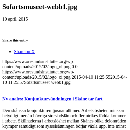
Sofartsmuseet-webb1.jpg
10 april, 2015
Share this entry
Share on X
https://www.oresundsinstituttet.org/wp-
content/uploads/2015/02/logo_oi.png
0
0
https://www.oresundsinstituttet.org/wp-
content/uploads/2015/02/logo_oi.png
2015-04-10 11:25:55
2015-04-
10 11:25:57
Sofartsmuseet-webb1.jpg
Ny analys: Konjunkturvändningen i Skåne tar fart
Den skånska konjunkturen ljusnar allt mer. Arbetslösheten minskar
betydligt mer än i övriga storstadslän och fler utrikes födda kommer
i arbete. Skillnaderna i arbetslöshet mellan Skånes olika delområden
krymper samtidigt som sysselsättningen börjar växla upp, inte minst