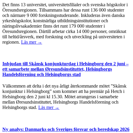
Det finns 13 universitet, universitetsfilialer och svenska högskolor i
Öresundsregionen. Tillsammans har dessa runt 136 000 studenter
och närmare 9 000 forskningsstuderande. Inkluderas även danska
yrkeshögskolor, konstnärliga utbildningsinstitutioner och
näringslivsakademier finns det runt 179 000 studenter i
Öresundsregionen. Därtill arbetar cirka 14 000 personer, omräknat
till heltid/årsverk, med forskning och utveckling på universiteten i
regionen.
Läs mer →
Inbjudan till Skånsk konjunkturdag i Helsingborg den 2 juni –
ett samarbete mellan Øresundsinstituttet, Helsingborgs
Handelsförening och Helsingborgs stad
Välkommen att delta i det nya årligt återkommande mötet ”Skånsk
konjunktur i Helsingborg” som kommer att ha premiär på Hetch i
Helsingborg den 2 juni kl 15.30. Mötet arrangeras i samarbete
mellan Øresundsinstituttet, Helsingborgs Handelsförening och
Helsingborgs stad.
Läs mer →
Ny analys: Danmarks och Sveriges försvar och beredskap 2026