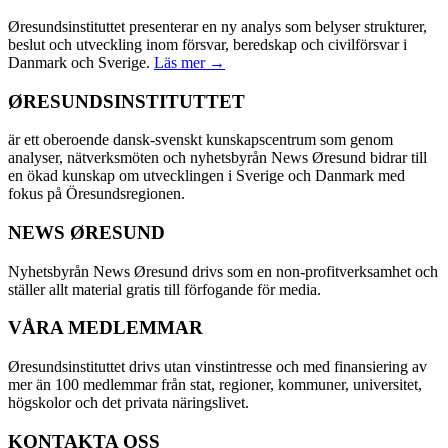
Øresundsinstituttet presenterar en ny analys som belyser strukturer,
beslut och utveckling inom försvar, beredskap och civilförsvar i
Danmark och Sverige.
Läs mer →
ØRESUNDSINSTITUTTET
är ett oberoende dansk-svenskt kunskapscentrum som genom
analyser, nätverksmöten och nyhetsbyrån News Øresund bidrar till
en ökad kunskap om utvecklingen i Sverige och Danmark med
fokus på Öresundsregionen.
NEWS ØRESUND
Nyhetsbyrån News Øresund drivs som en non-profitverksamhet och
ställer allt material gratis till förfogande för media.
VÅRA MEDLEMMAR
Øresundsinstituttet drivs utan vinst­intresse och med finansiering av
mer än 100 medlemmar från stat, regioner, kommuner, universitet,
högskolor och det privata näringslivet.
KONTAKTA OSS