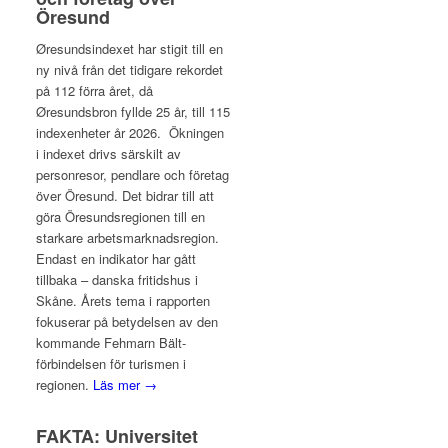
Öresund
Øresundsindexet har stigit till en
ny nivå från det tidigare rekordet
på 112 förra året, då
Øresundsbron fyllde 25 år, till 115
indexenheter år 2026. Ökningen
i indexet drivs särskilt av
personresor, pendlare och företag
över Öresund. Det bidrar till att
göra Öresundsregionen till en
starkare arbetsmarknadsregion.
Endast en indikator har gått
tillbaka – danska fritidshus i
Skåne. Årets tema i rapporten
fokuserar på betydelsen av den
kommande Fehmarn Bält-
förbindelsen för turismen i
regionen.
Läs mer →
FAKTA: Universitet