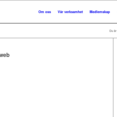
Om oss
Vår verksamhet
Medlemskap
Du är
 web