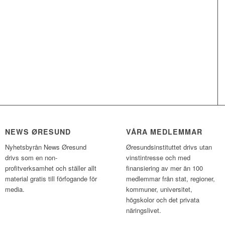
NEWS ØRESUND
VÅRA MEDLEMMAR
Nyhetsbyrån News Øresund
Øresundsinstituttet drivs utan
drivs som en non-
vinst­intresse och med
profitverksamhet och ställer allt
finansiering av mer än 100
material gratis till förfogande för
medlemmar från stat, regioner,
media.
kommuner, universitet,
högskolor och det privata
näringslivet.