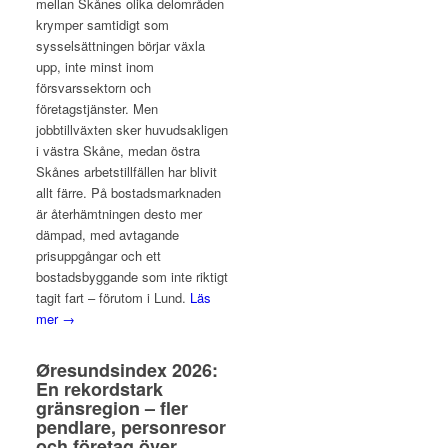
mellan Skånes olika delområden
krymper samtidigt som
sysselsättningen börjar växla
upp, inte minst inom
försvarssektorn och
företagstjänster. Men
jobbtillväxten sker huvudsakligen
i västra Skåne, medan östra
Skånes arbetstillfällen har blivit
allt färre. På bostadsmarknaden
är återhämtningen desto mer
dämpad, med avtagande
prisuppgångar och ett
bostadsbyggande som inte riktigt
tagit fart – förutom i Lund.
Läs
mer →
Øresundsindex 2026:
En rekordstark
gränsregion – fler
pendlare, personresor
och företag över