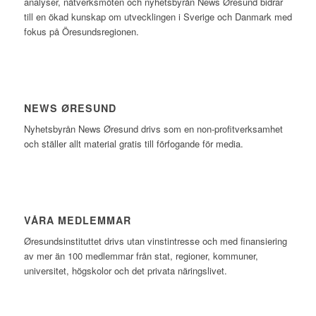
analyser, nätverksmöten och nyhetsbyrån News Øresund bidrar
till en ökad kunskap om utvecklingen i Sverige och Danmark med
fokus på Öresundsregionen.
NEWS ØRESUND
Nyhetsbyrån News Øresund drivs som en non-profitverksamhet
och ställer allt material gratis till förfogande för media.
VÅRA MEDLEMMAR
Øresundsinstituttet drivs utan vinst­intresse och med finansiering
av mer än 100 medlemmar från stat, regioner, kommuner,
universitet, högskolor och det privata näringslivet.