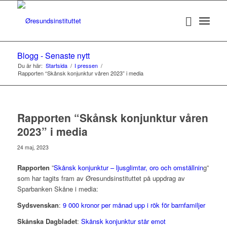
Blogg - Senaste nytt
Du är här:
Startsida
/
I pressen
/
Rapporten “Skånsk konjunktur våren 2023” i media
Rapporten “Skånsk konjunktur våren
2023” i media
24 maj, 2023
Rapporten
”
Skånsk konjunktur – ljusglimtar, oro och omställnin
g”
som har tagits fram av Øresundsinstituttet på uppdrag av
Sparbanken Skåne i media:
Sydsvenskan
:
9 000 kronor per månad upp i rök för barnfamiljer
Skånska Dagbladet
:
Skånsk konjunktur står emot