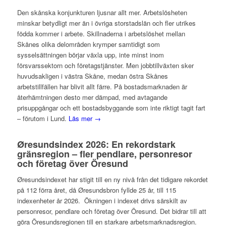
Den skånska konjunkturen ljusnar allt mer. Arbetslösheten
minskar betydligt mer än i övriga storstadslän och fler utrikes
födda kommer i arbete. Skillnaderna i arbetslöshet mellan
Skånes olika delområden krymper samtidigt som
sysselsättningen börjar växla upp, inte minst inom
försvarssektorn och företagstjänster. Men jobbtillväxten sker
huvudsakligen i västra Skåne, medan östra Skånes
arbetstillfällen har blivit allt färre. På bostadsmarknaden är
återhämtningen desto mer dämpad, med avtagande
prisuppgångar och ett bostadsbyggande som inte riktigt tagit fart
– förutom i Lund.
Läs mer →
Øresundsindex 2026: En rekordstark
gränsregion – fler pendlare, personresor
och företag över Öresund
Øresundsindexet har stigit till en ny nivå från det tidigare rekordet
på 112 förra året, då Øresundsbron fyllde 25 år, till 115
indexenheter år 2026. Ökningen i indexet drivs särskilt av
personresor, pendlare och företag över Öresund. Det bidrar till att
göra Öresundsregionen till en starkare arbetsmarknadsregion.