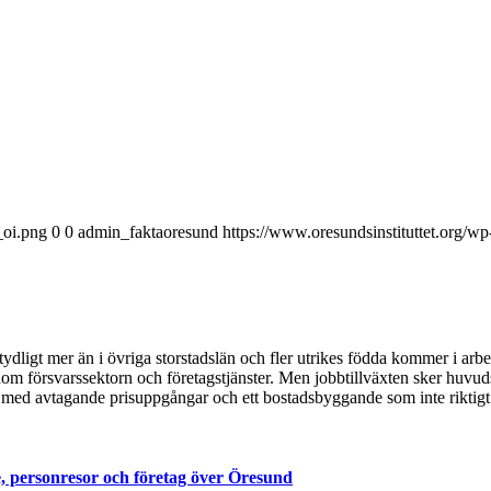
_oi.png
0
0
admin_faktaoresund
https://www.oresundsinstituttet.org/w
ydligt mer än i övriga storstadslän och fler utrikes födda kommer i arb
om försvarssektorn och företagstjänster. Men jobbtillväxten sker huvudsa
med avtagande prisuppgångar och ett bostadsbyggande som inte riktigt 
, personresor och företag över Öresund