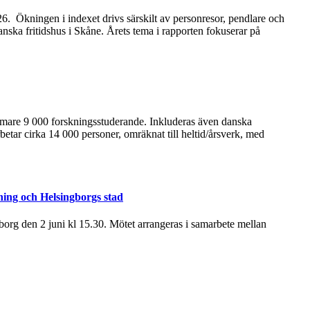
2026. Ökningen i indexet drivs särskilt av personresor, pendlare och
anska fritidshus i Skåne. Årets tema i rapporten fokuserar på
ärmare 9 000 forskningsstuderande. Inkluderas även danska
betar cirka 14 000 personer, omräknat till heltid/årsverk, med
ning och Helsingborgs stad
rg den 2 juni kl 15.30. Mötet arrangeras i samarbete mellan