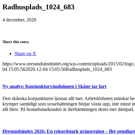
Radhusplads_1024_683
4 december, 2020
Share this entry
Share on X
https://www.oresundsinstituttet.org/wp-content/uploads/2015/02/logo
04 15:05:56
2020-12-04 15:05:56
Radhusplads_1024_683
Ny analys: Konjunkturvändningen i Skåne tar fart
Den skånska konjunkturen ljusnar allt mer. Arbetslösheten minskar bet
krymper samtidigt som sysselsättningen börjar växla upp, inte minst in
allt färre. På bostadsmarknaden är återhämtningen desto mer dämpad, 
Øresundsindex 2026: En rekordstark gränsregion – fler pendlare