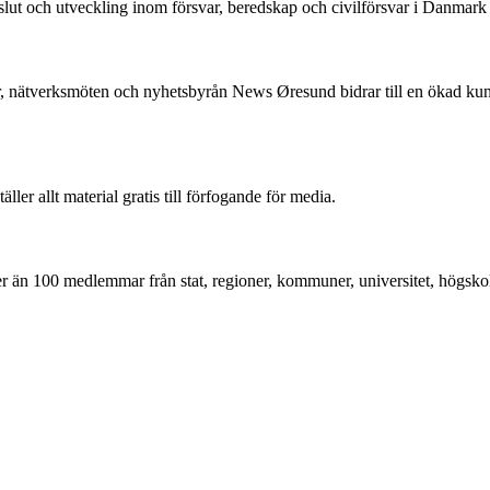
beslut och utveckling inom försvar, beredskap och civilförsvar i Danmar
, nätverksmöten och nyhetsbyrån News Øresund bidrar till en ökad k
r allt material gratis till förfogande för media.
mer än 100 medlemmar från stat, regioner, kommuner, universitet, högskol