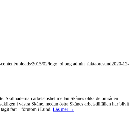
p-content/uploads/2015/02/logo_oi.png
admin_faktaoresund
2020-12-
ete. Skillnaderna i arbetslöshet mellan Skånes olika delområden
kligen i västra Skåne, medan östra Skånes arbetstillfällen har blivit
tagit fart – förutom i Lund.
Läs mer →