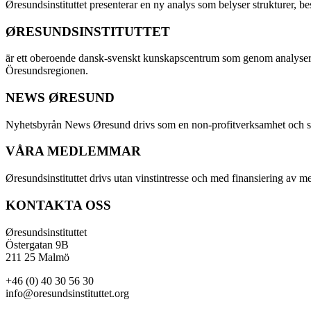
Øresundsinstituttet presenterar en ny analys som belyser strukturer, 
ØRESUNDSINSTITUTTET
är ett oberoende dansk-svenskt kunskapscentrum som genom analyser
Öresundsregionen.
NEWS ØRESUND
Nyhetsbyrån News Øresund drivs som en non-profitverksamhet och ställe
VÅRA MEDLEMMAR
Øresundsinstituttet drivs utan vinst­intresse och med finansiering av 
KONTAKTA OSS
Øresundsinstituttet
Östergatan 9B
211 25 Malmö
+46 (0) 40 30 56 30
info@oresundsinstituttet.org