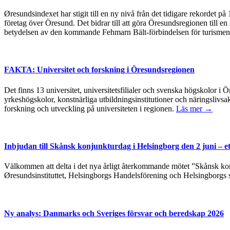
Øresundsindexet har stigit till en ny nivå från det tidigare rekordet p
företag över Öresund. Det bidrar till att göra Öresundsregionen till en
betydelsen av den kommande Fehmarn Bält-förbindelsen för turismen
FAKTA: Universitet och forskning i Öresundsregionen
Det finns 13 universitet, universitetsfilialer och svenska högskolor
yrkeshögskolor, konstnärliga utbildningsinstitutioner och näringslivsa
forskning och utveckling på universiteten i regionen.
Läs mer →
Inbjudan till Skånsk konjunkturdag i Helsingborg den 2 juni – e
Välkommen att delta i det nya årligt återkommande mötet ”Skånsk kon
Øresundsinstituttet, Helsingborgs Handelsförening och Helsingborgs 
Ny analys: Danmarks och Sveriges försvar och beredskap 2026