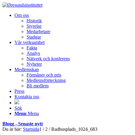
Om oss
Historik
Styrelse
Medarbetare
Stadgar
Vår verksamhet
Fakta
Analys
Nätverk och konferens
Nyheter
Medlemskap
Förmåner och pris
Medlemsförteckning
Bli medlem
Press
Kontakta oss
Sök
Menu
Menu
Blogg - Senaste nytt
Du är här:
Startsida
1
/
2
/
Radhusplads_1024_683