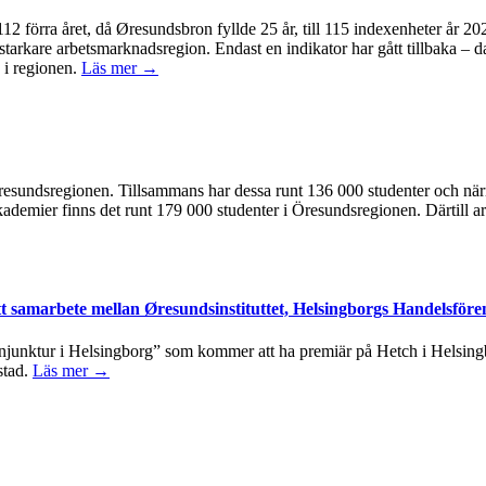
å 112 förra året, då Øresundsbron fyllde 25 år, till 115 indexenheter år 
 starkare arbetsmarknadsregion. Endast en indikator har gått tillbaka – d
 i regionen.
Läs mer →
 i Öresundsregionen. Tillsammans har dessa runt 136 000 studenter och n
kademier finns det runt 179 000 studenter i Öresundsregionen. Därtill ar
tt samarbete mellan Øresundsinstituttet, Helsingborgs Handelsföre
junktur i Helsingborg” som kommer att ha premiär på Hetch i Helsingbo
stad.
Läs mer →