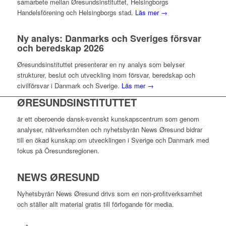
samarbete mellan Øresundsinstituttet, Helsingborgs
Handelsförening och Helsingborgs stad.
Läs mer →
Ny analys: Danmarks och Sveriges försvar
och beredskap 2026
Øresundsinstituttet presenterar en ny analys som belyser
strukturer, beslut och utveckling inom försvar, beredskap och
civilförsvar i Danmark och Sverige.
Läs mer →
ØRESUNDSINSTITUTTET
är ett oberoende dansk-svenskt kunskapscentrum som genom
analyser, nätverksmöten och nyhetsbyrån News Øresund bidrar
till en ökad kunskap om utvecklingen i Sverige och Danmark med
fokus på Öresundsregionen.
NEWS ØRESUND
Nyhetsbyrån News Øresund drivs som en non-profitverksamhet
och ställer allt material gratis till förfogande för media.