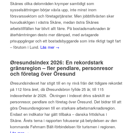
Skånes olika delområden krymper samtidigt som
sysselsättningen börjar växla upp, inte minst inom
försvarssektorn och företagstjänster. Men jobbtillväxten sker
huvudsakligen i västra Skåne, medan östra Skånes
arbetstillfällen har blivit allt färre. På bostadsmarknaden är
återhämtningen desto mer dämpad, med avtagande
prisuppgångar och ett bostadsbyggande som inte riktigt tagit fart
– förutom i Lund.
Läs mer →
Øresundsindex 2026: En rekordstark
gränsregion – fler pendlare, personresor
och företag över Öresund
Øresundsindexet har stigit till en ny nivå från det tidigare rekordet
på 112 förra året, då Øresundsbron fyllde 25 år, till 115
indexenheter år 2026. Ökningen i indexet drivs särskilt av
personresor, pendlare och företag över Öresund. Det bidrar till att
göra Öresundsregionen till en starkare arbetsmarknadsregion.
Endast en indikator har gått tillbaka – danska fritidshus i
Skåne. Årets tema i rapporten fokuserar på betydelsen av den
kommande Fehmarn Bält-förbindelsen för turismen i regionen.
Läs mer →