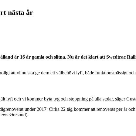
rt nästa år
lland är 16 år gamla och slitna. Nu är det klart att Swedtrac Rail
n roligt att vi nu ska ge dem ett välbehövt lyft, både funktionsmässigt
jält lyft och vi kommer byta tyg och stoppning på alla stolar, säger Gus
ärdigrenoverat under 2017. Cirka 22 tåg kommer att renoveras per år oc
 (News Øresund)