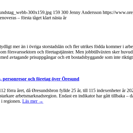
esundstag_webb-300x159.jpg
159
300
Jenny Andersson
https://www.ore
noveras – första tåget klart nästa år
ydligt mer än i övriga storstadslän och fler utrikes födda kommer i arb
om försvarssektorn och företagstjänster. Men jobbtillväxten sker huvudsa
med avtagande prisuppgångar och ett bostadsbyggande som inte riktigt 
, personresor och företag över Öresund
å 112 förra året, då Øresundsbron fyllde 25 år, till 115 indexenheter år 
 starkare arbetsmarknadsregion. Endast en indikator har gått tillbaka – d
 i regionen.
Läs mer →