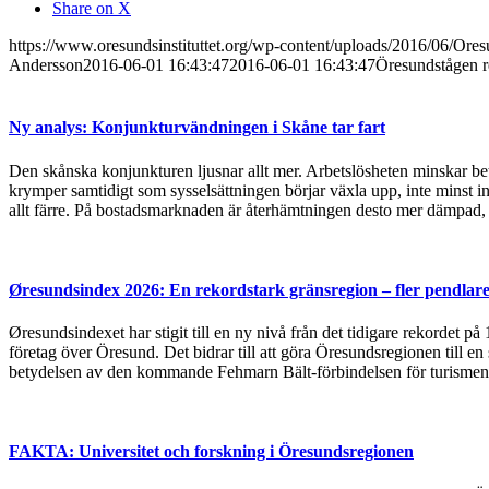
Share on X
https://www.oresundsinstituttet.org/wp-content/uploads/2016/06/Or
Andersson
2016-06-01 16:43:47
2016-06-01 16:43:47
Öresundstågen re
Ny analys: Konjunkturvändningen i Skåne tar fart
Den skånska konjunkturen ljusnar allt mer. Arbetslösheten minskar bet
krymper samtidigt som sysselsättningen börjar växla upp, inte minst in
allt färre. På bostadsmarknaden är återhämtningen desto mer dämpad, 
Øresundsindex 2026: En rekordstark gränsregion – fler pendlare
Øresundsindexet har stigit till en ny nivå från det tidigare rekordet p
företag över Öresund. Det bidrar till att göra Öresundsregionen till en
betydelsen av den kommande Fehmarn Bält-förbindelsen för turismen
FAKTA: Universitet och forskning i Öresundsregionen