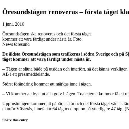
Öresundstågen renoveras – första tåget kla
1 juni, 2016
Öresundstågen ska renoveras och det första tåget
kommer att vara färdigt under nästa år. Foto:
News Øresund
De äldsta Öresundstågen som trafikeras i södra Sverige och på Sjä
tåget kommer att vara färdigt under nästa år.
– Tågen är slitna både på utsidan och interiört, så det känns verklige
AB i ett pressmeddelande.
Störst förändring kommer att märkas inne i tågen.
– Vi kommer att byta ut alla golv i tågen. Toaletterna kommer få ett re
Upprustningen kommer att påbörjas i år och det första tåget väntas f
utanför Västerås, innefattar 64 tåg med option på ytterligare 47 tåg.
Share this entry