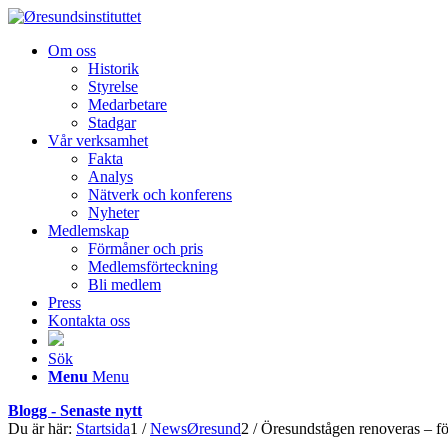
Om oss
Historik
Styrelse
Medarbetare
Stadgar
Vår verksamhet
Fakta
Analys
Nätverk och konferens
Nyheter
Medlemskap
Förmåner och pris
Medlemsförteckning
Bli medlem
Press
Kontakta oss
Sök
Menu
Menu
Blogg - Senaste nytt
Du är här:
Startsida
1
/
NewsØresund
2
/
Öresundstågen renoveras – förs