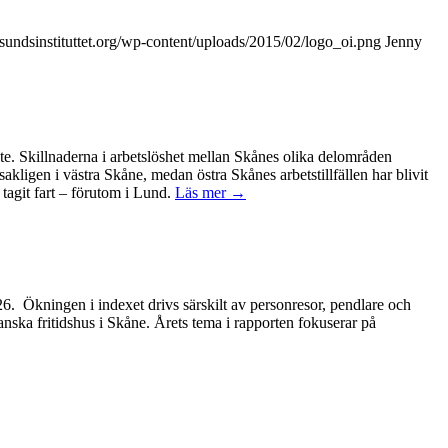
sundsinstituttet.org/wp-content/uploads/2015/02/logo_oi.png
Jenny
ete. Skillnaderna i arbetslöshet mellan Skånes olika delområden
kligen i västra Skåne, medan östra Skånes arbetstillfällen har blivit
tagit fart – förutom i Lund.
Läs mer →
2026. Ökningen i indexet drivs särskilt av personresor, pendlare och
anska fritidshus i Skåne. Årets tema i rapporten fokuserar på