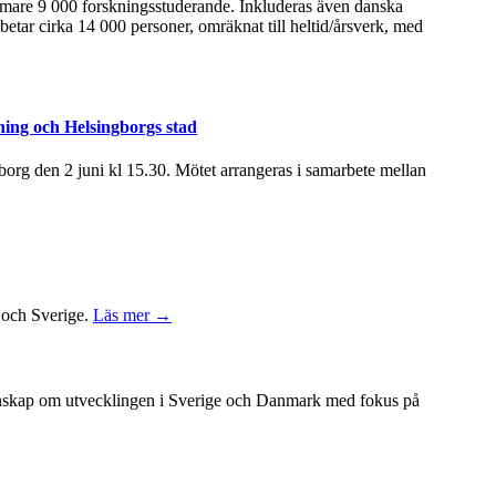
ärmare 9 000 forskningsstuderande. Inkluderas även danska
betar cirka 14 000 personer, omräknat till heltid/årsverk, med
ning och Helsingborgs stad
rg den 2 juni kl 15.30. Mötet arrangeras i samarbete mellan
k och Sverige.
Läs mer →
unskap om utvecklingen i Sverige och Danmark med fokus på