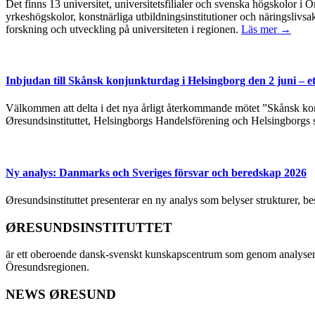
Det finns 13 universitet, universitetsfilialer och svenska högskolor
yrkeshögskolor, konstnärliga utbildningsinstitutioner och näringslivsa
forskning och utveckling på universiteten i regionen.
Läs mer →
Inbjudan till Skånsk konjunkturdag i Helsingborg den 2 juni – e
Välkommen att delta i det nya årligt återkommande mötet ”Skånsk kon
Øresundsinstituttet, Helsingborgs Handelsförening och Helsingborgs 
Ny analys: Danmarks och Sveriges försvar och beredskap 2026
Øresundsinstituttet presenterar en ny analys som belyser strukturer, 
ØRESUNDSINSTITUTTET
är ett oberoende dansk-svenskt kunskapscentrum som genom analyser
Öresundsregionen.
NEWS ØRESUND