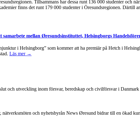
 i Öresundsregionen. Tillsammans har dessa runt 136 000 studenter och n
kademier finns det runt 179 000 studenter i Öresundsregionen. Därtill ar
tt samarbete mellan Øresundsinstituttet, Helsingborgs Handelsföre
junktur i Helsingborg” som kommer att ha premiär på Hetch i Helsingbo
stad.
Läs mer →
beslut och utveckling inom försvar, beredskap och civilförsvar i Danmar
, nätverksmöten och nyhetsbyrån News Øresund bidrar till en ökad k