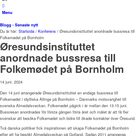
Menu
Blogg - Senaste nytt
Du är här:
Startsida
/
Konferens
/
Øresundsinstituttet anordnade bussresa till
Folkemødet på Bornholm
Øresundsinstituttet
anordnade bussresa till
Folkemødet på Bornholm
14 juni, 2024
Den 14 juni arrangerade Øresundsinstituttet en endags bussresa till
Folkemødet i idylliska Allinge på Bornholm – Danmarks motsvarighet till
svenska Almedalsveckan. Folkemødet pågick i år mellan den 13-15 juni.
Bussresan anordnades för första gången förra året och målet är att få fler
svenskar att besöka Folkemødet och bidra till ökade kontakter över Öresund.
Två danska politiker fick inspirationen att skapa Folkemødet på Bornholm
efter att ha besökt Almedalsveckan på Gotland. Sedan 2011 arrangeras