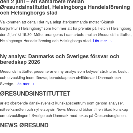
den 2 juni – ett samarbete mellan
Øresundsinstituttet, Helsingborgs Handelsförening
och Helsingborgs stad
Välkommen att delta i det nya årligt återkommande mötet ”Skånsk
konjunktur i Helsingborg” som kommer att ha premiär på Hetch i Helsingborg
den 2 juni kl 15.30. Mötet arrangeras i samarbete mellan Øresundsinstituttet,
Helsingborgs Handelsförening och Helsingborgs stad.
Läs mer →
Ny analys: Danmarks och Sveriges försvar och
beredskap 2026
Øresundsinstituttet presenterar en ny analys som belyser strukturer, beslut
och utveckling inom försvar, beredskap och civilförsvar i Danmark och
Sverige.
Läs mer →
ØRESUNDSINSTITUTTET
är ett oberoende dansk-svenskt kunskapscentrum som genom analyser,
nätverksmöten och nyhetsbyrån News Øresund bidrar till en ökad kunskap
om utvecklingen i Sverige och Danmark med fokus på Öresundsregionen.
NEWS ØRESUND