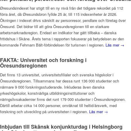
Øresundsindexet har stigit till en ny nivå från det tidigare rekordet på 112
förra året, då Øresundsbron fyllde 25 år, till 115 indexenheter år 2026.
Ökningen i indexet drivs särskilt av personresor, pendlare och företag över
Öresund. Det bidrar till att göra Öresundsregionen till en starkare
arbetsmarknadsregion. Endast en indikator har gått tillbaka – danska
fritidshus i Skåne. Årets tema i rapporten fokuserar på betydelsen av den
kommande Fehmarn Bält-förbindelsen för turismen i regionen.
Läs mer →
FAKTA: Universitet och forskning i
Öresundsregionen
Det finns 13 universitet, universitetsfilialer och svenska högskolor i
Öresundsregionen. Tillsammans har dessa runt 136 000 studenter och
närmare 9 000 forskningsstuderande. Inkluderas även danska
yrkeshögskolor, konstnärliga utbildningsinstitutioner och
näringslivsakademier finns det runt 179 000 studenter i Öresundsregionen.
Därtill arbetar cirka 14 000 personer, omräknat till heltid/årsverk, med
forskning och utveckling på universiteten i regionen.
Läs mer →
Inbjudan till Skånsk konjunkturdag i Helsingborg