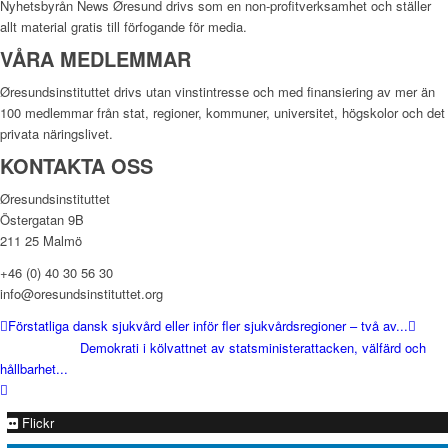
Nyhetsbyrån News Øresund drivs som en non-profitverksamhet och ställer
allt material gratis till förfogande för media.
VÅRA MEDLEMMAR
Øresundsinstituttet drivs utan vinst­intresse och med finansiering av mer än
100 medlemmar från stat, regioner, kommuner, universitet, högskolor och det
privata näringslivet.
KONTAKTA OSS
Øresundsinstituttet
Östergatan 9B
211 25 Malmö
+46 (0) 40 30 56 30
info@oresundsinstituttet.org
Förstatliga dansk sjukvård eller inför fler sjukvårdsregioner – två av...
Demokrati i kölvattnet av statsministerattacken, välfärd och
hållbarhet...
Flickr