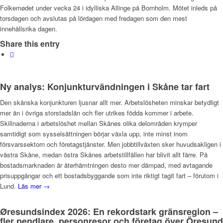
Folkemødet under vecka 24 i idylliska Allinge på Bornholm. Mötet inleds på
torsdagen och avslutas på lördagen med fredagen som den mest
innehållsrika dagen.
Share this entry
Ny analys: Konjunkturvändningen i Skåne tar fart
Den skånska konjunkturen ljusnar allt mer. Arbetslösheten minskar betydligt
mer än i övriga storstadslän och fler utrikes födda kommer i arbete.
Skillnaderna i arbetslöshet mellan Skånes olika delområden krymper
samtidigt som sysselsättningen börjar växla upp, inte minst inom
försvarssektorn och företagstjänster. Men jobbtillväxten sker huvudsakligen i
västra Skåne, medan östra Skånes arbetstillfällen har blivit allt färre. På
bostadsmarknaden är återhämtningen desto mer dämpad, med avtagande
prisuppgångar och ett bostadsbyggande som inte riktigt tagit fart – förutom i
Lund.
Läs mer →
Øresundsindex 2026: En rekordstark gränsregion –
fler pendlare, personresor och företag över Öresund