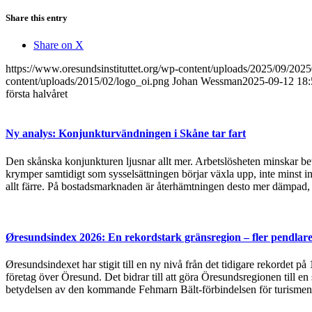
Share this entry
Share on X
https://www.oresundsinstituttet.org/wp-content/uploads/2025/09/20
content/uploads/2015/02/logo_oi.png
Johan Wessman
2025-09-12 18:
första halvåret
Ny analys: Konjunkturvändningen i Skåne tar fart
Den skånska konjunkturen ljusnar allt mer. Arbetslösheten minskar bet
krymper samtidigt som sysselsättningen börjar växla upp, inte minst in
allt färre. På bostadsmarknaden är återhämtningen desto mer dämpad, 
Øresundsindex 2026: En rekordstark gränsregion – fler pendlare
Øresundsindexet har stigit till en ny nivå från det tidigare rekordet p
företag över Öresund. Det bidrar till att göra Öresundsregionen till en
betydelsen av den kommande Fehmarn Bält-förbindelsen för turismen