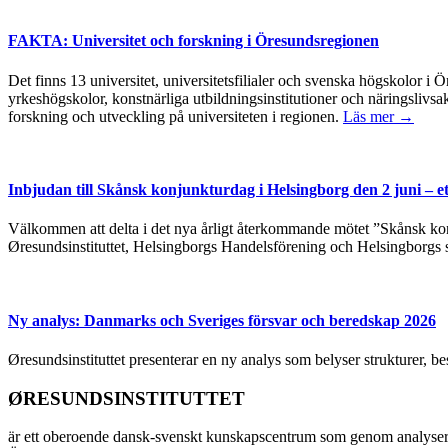
FAKTA: Universitet och forskning i Öresundsregionen
Det finns 13 universitet, universitetsfilialer och svenska högskolor
yrkeshögskolor, konstnärliga utbildningsinstitutioner och näringslivsa
forskning och utveckling på universiteten i regionen.
Läs mer →
Inbjudan till Skånsk konjunkturdag i Helsingborg den 2 juni – e
Välkommen att delta i det nya årligt återkommande mötet ”Skånsk kon
Øresundsinstituttet, Helsingborgs Handelsförening och Helsingborgs 
Ny analys: Danmarks och Sveriges försvar och beredskap 2026
Øresundsinstituttet presenterar en ny analys som belyser strukturer, 
ØRESUNDSINSTITUTTET
är ett oberoende dansk-svenskt kunskapscentrum som genom analyser