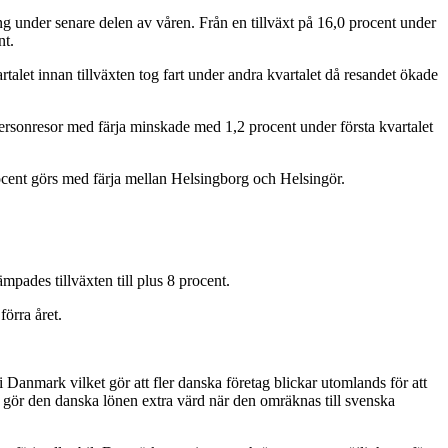
g under senare delen av våren. Från en tillväxt på 16,0 procent under
nt.
alet innan tillväxten tog fart under andra kvartalet då resandet ökade
rsonresor med färja minskade med 1,2 procent under första kvartalet
cent görs med färja mellan Helsingborg och Helsingör.
pades tillväxten till plus 8 procent.
örra året.
 Danmark vilket gör att fler danska företag blickar utomlands för att
gör den danska lönen extra värd när den omräknas till svenska