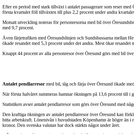
Efter en period med stark tillväxt i antalet passagerare som reser m
första kvartalet föll tillväxten till plus 2,2 procent under andra kvar
Motsatt utveckling noteras för personresorna med bil över Öresundsbro
med 9,7 procent.
Även färjetrafiken med Öresundslinjen och Sundsbussarna mellan Hels
ökade resandet med 5,3 procent under det andra. Mest ökar resandet
Knappt 44 procent av alla personresor över Öresund görs med bil öve
Antalet pendlarresor
med bil, tåg och färja över Öresund ökade med n
När första halvåret summeras hamnar ökningen på 13,6 procent till i g
Statistiken avser antalet pendlarresor som görs över Öresund med någ
Den kraftiga ökningen av antalet pendlarresor över Öresund kan förklar
hitta arbetskraft. Lönenivån i huvudstaden Köpenhamn är högre än i 
kronor. Den svenska valutan har dock stärkts något under året.