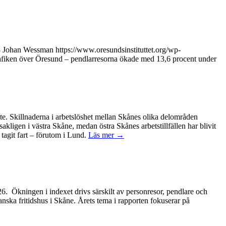
8
Johan Wessman
https://www.oresundsinstituttet.org/wp-
trafiken över Öresund – pendlarresorna ökade med 13,6 procent under
ete. Skillnaderna i arbetslöshet mellan Skånes olika delområden
kligen i västra Skåne, medan östra Skånes arbetstillfällen har blivit
tagit fart – förutom i Lund.
Läs mer →
2026. Ökningen i indexet drivs särskilt av personresor, pendlare och
anska fritidshus i Skåne. Årets tema i rapporten fokuserar på