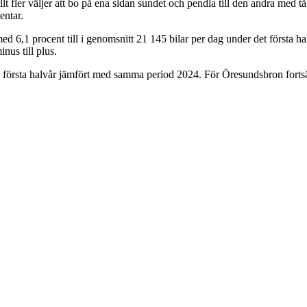
t fler väljer att bo på ena sidan sundet och pendla till den andra med tå
entar.
med 6,1 procent till i genomsnitt 21 145 bilar per dag under det första h
nus till plus.
ts första halvår jämfört med samma period 2024. För Öresundsbron forts