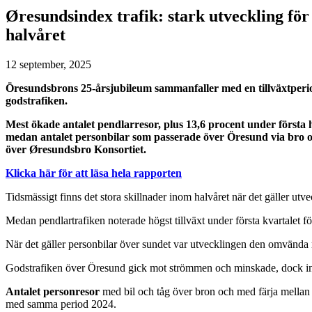
Øresundsindex trafik: stark utveckling fö
halvåret
12 september, 2025
Öresundsbrons 25-årsjubileum sammanfaller med en tillväxtperi
godstrafiken.
Mest ökade antalet pendlarresor, plus 13,6 procent under första
medan antalet personbilar som passerade över Öresund via bro oc
över Øresundsbro Konsortiet.
Klicka här för att läsa hela rapporten
Tidsmässigt finns det stora skillnader inom halvåret när det gäller utve
Medan pendlartrafiken noterade högst tillväxt under första kvartalet för
När det gäller personbilar över sundet var utvecklingen den omvända me
Godstrafiken över Öresund gick mot strömmen och minskade, dock i
Antalet personresor
med bil och tåg över bron och med färja mellan 
med samma period 2024.