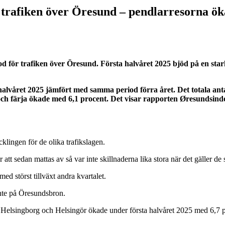
r trafiken över Öresund – pendlarresorna ö
od för trafiken över Öresund.
Första halvåret 2025 bjöd på en star
 halvåret 2025 jämfört med samma period förra året. Det totala ant
h färja ökade med 6,1 procent. Det visar rapporten Øresundsindex
cklingen för de olika trafikslagen.
 att sedan mattas av så var inte skillnaderna lika stora när det gäller d
d störst tillväxt andra kvartalet.
nte på Öresundsbron.
Helsingborg och Helsingör ökade under första halvåret 2025 med 6,7 pro