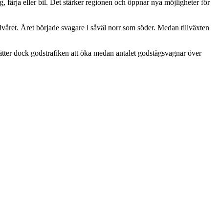
g, färja eller bil. Det stärker regionen och öppnar nya möjligheter för
alvåret. Året började svagare i såväl norr som söder. Medan tillväxten
ätter dock godstrafiken att öka medan antalet godstågsvagnar över