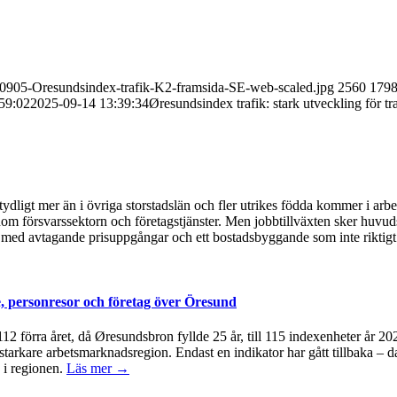
250905-Oresundsindex-trafik-K2-framsida-SE-web-scaled.jpg
2560
179
59:02
2025-09-14 13:39:34
Øresundsindex trafik: stark utveckling för 
ydligt mer än i övriga storstadslän och fler utrikes födda kommer i arb
om försvarssektorn och företagstjänster. Men jobbtillväxten sker huvudsa
med avtagande prisuppgångar och ett bostadsbyggande som inte riktigt 
, personresor och företag över Öresund
å 112 förra året, då Øresundsbron fyllde 25 år, till 115 indexenheter år 
 starkare arbetsmarknadsregion. Endast en indikator har gått tillbaka – d
 i regionen.
Läs mer →