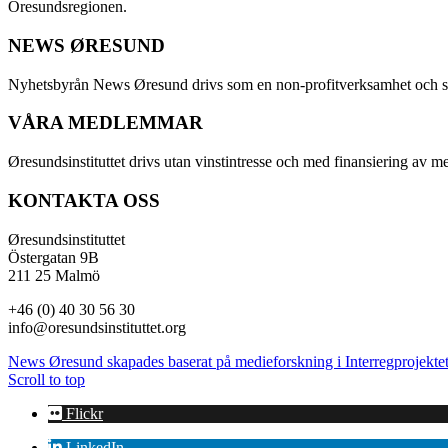
Öresundsregionen.
NEWS ØRESUND
Nyhetsbyrån News Øresund drivs som en non-profitverksamhet och ställe
VÅRA MEDLEMMAR
Øresundsinstituttet drivs utan vinst­intresse och med finansiering av 
KONTAKTA OSS
Øresundsinstituttet
Östergatan 9B
211 25 Malmö
+46 (0) 40 30 56 30
info@oresundsinstituttet.org
News Øresund skapades baserat på medieforskning i Interregprojektet
Scroll to top
Flickr
LinkedIn