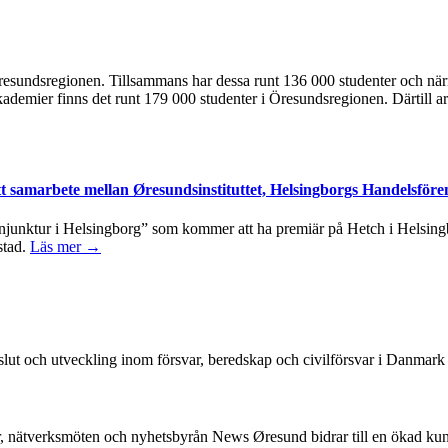
 i Öresundsregionen. Tillsammans har dessa runt 136 000 studenter och n
kademier finns det runt 179 000 studenter i Öresundsregionen. Därtill ar
tt samarbete mellan Øresundsinstituttet, Helsingborgs Handelsföre
junktur i Helsingborg” som kommer att ha premiär på Hetch i Helsingbo
stad.
Läs mer →
beslut och utveckling inom försvar, beredskap och civilförsvar i Danmar
, nätverksmöten och nyhetsbyrån News Øresund bidrar till en ökad k