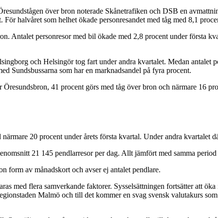
ed Öresundstågen över bron noterade Skånetrafiken och DSB en avmattnin
talet. För halvåret som helhet ökade personresandet med tåg med 8,1 proce
n. Antalet personresor med bil ökade med 2,8 procent under första kvart
ingborg och Helsingör tog fart under andra kvartalet. Medan antalet pe
 med Sundsbussarna som har en marknadsandel på fyra procent.
r Öresundsbron, 41 procent görs med tåg över bron och närmare 16 pro
ärmare 20 procent under årets första kvartal. Under andra kvartalet däm
enomsnitt 21 145 pendlarresor per dag. Allt jämfört med samma period f
on form av månadskort och avser ej antalet pendlare.
as med flera samverkande faktorer. Sysselsättningen fortsätter att öka i
regionstaden Malmö och till det kommer en svag svensk valutakurs som 