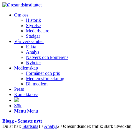
Om oss
Historik
Styrelse
Medarbetare
Stadgar
Vår verksamhet
Fakta
Analys
Nätverk och konferens
Nyheter
Medlemskap
Förmåner och pris
Medlemsförteckning
Bli medlem
Press
Kontakta oss
Sök
Menu
Menu
Blogg - Senaste nytt
Du är här:
Startsida
1
/
Analys
2
/
Øresundsindex trafik: stark utvecklin