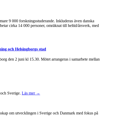
ärmare 9 000 forskningsstuderande. Inkluderas även danska
betar cirka 14 000 personer, omräknat till heltid/årsverk, med
ning och Helsingborgs stad
rg den 2 juni kl 15.30. Mötet arrangeras i samarbete mellan
k och Sverige.
Läs mer →
unskap om utvecklingen i Sverige och Danmark med fokus på