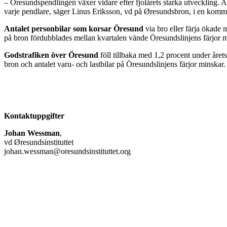
– Öresundspendlingen växer vidare efter fjolårets starka utveckling. All
varje pendlare, säger Linus Eriksson, vd på Øresundsbron, i en komm
Antalet personbilar som korsar Öresund
via bro eller färja ökade 
på bron fördubblades mellan kvartalen vände Öresundslinjens färjor mi
Godstrafiken över Öresund
föll tillbaka med 1,2 procent under åre
bron och antalet varu- och lastbilar på Öresundslinjens färjor minskar.
Kontaktuppgifter
Johan Wessman
,
vd Øresundsinstituttet
johan.wessman@oresundsinstituttet.org