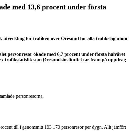
kade med 13,6 procent under första
k utveckling för trafiken över Öresund för alla trafikslag utom
alet personresor ökade med 6,7 procent under första halvåret
 trafikstatistik som Øresundsinstituttet tar fram på uppdrag
e samlade personresorna.
cent till i genomsnitt 103 170 personresor per dygn. Allt jämfört