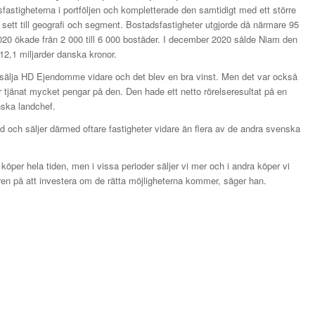
fastigheterna i portföljen och kompletterade den samtidigt med ett större
e sett till geografi och segment. Bostadsfastigheter utgjorde då närmare 95
2020 ökade från 2 000 till 6 000 bostäder. I december 2020 sålde Niam den
 12,1 miljarder danska kronor.
t sälja HD Ejendomme vidare och det blev en bra vinst. Men det var också
ar tjänat mycket pengar på den. Den hade ett netto rörelseresultat på en
nska landchef.
 och säljer därmed oftare fastigheter vidare än flera av de andra svenska
köper hela tiden, men i vissa perioder säljer vi mer och i andra köper vi
n på att investera om de rätta möjligheterna kommer, säger han.