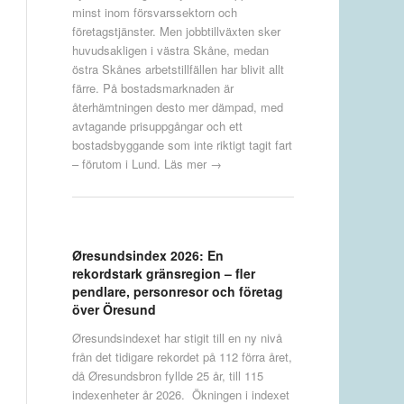
minst inom försvarssektorn och
företagstjänster. Men jobbtillväxten sker
huvudsakligen i västra Skåne, medan
östra Skånes arbetstillfällen har blivit allt
färre. På bostadsmarknaden är
återhämtningen desto mer dämpad, med
avtagande prisuppgångar och ett
bostadsbyggande som inte riktigt tagit fart
– förutom i Lund.
Läs mer →
Øresundsindex 2026: En
rekordstark gränsregion – fler
pendlare, personresor och företag
över Öresund
Øresundsindexet har stigit till en ny nivå
från det tidigare rekordet på 112 förra året,
då Øresundsbron fyllde 25 år, till 115
indexenheter år 2026. Ökningen i indexet