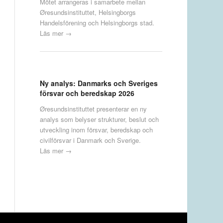
Mötet arrangeras i samarbete mellan
Øresundsinstituttet, Helsingborgs
Handelsförening och Helsingborgs stad.
Läs mer →
Ny analys: Danmarks och Sveriges
försvar och beredskap 2026
Øresundsinstituttet presenterar en ny
analys som belyser strukturer, beslut och
utveckling inom försvar, beredskap och
civilförsvar i Danmark och Sverige.
Läs mer →