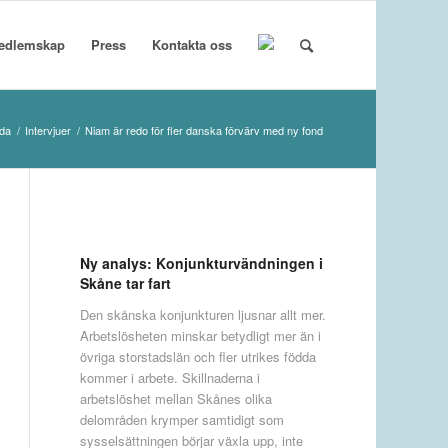
edlemskap
Press
Kontakta oss
ida
/
Intervjuer
/
Niam är redo för fler danska förvärv med ny fond
Ny analys: Konjunkturvändningen i
Skåne tar fart
Den skånska konjunkturen ljusnar allt mer.
Arbetslösheten minskar betydligt mer än i
övriga storstadslän och fler utrikes födda
kommer i arbete. Skillnaderna i
arbetslöshet mellan Skånes olika
delområden krymper samtidigt som
sysselsättningen börjar växla upp, inte