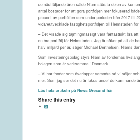
de nästföljande åren sålde Niam största delen av kontors
antal bostäder för att göra portföljen mer fokuserad båd
procent av portföljen som under perioden från 2017 till 
vidareutvecklade fastighetsportföljen till Heimstaden för
– Det visade sig tajmingmässigt vara fantastiskt bra at
en bra portfölj för Heimstaden. Jag är säker på att de h
halv miljard per år, säger Michael Berthelsen, Niams da
Som investeringsbolag styrs Niam av fondernas livslängd
bolagen som är verksamma i Danmark.
– Vi har fonder som överlappar varandra så vi säljer och 
mer. Som jag ser det nu är fokus under de kommande åre
Läs hela artikeln på News Øresund här
Share this entry