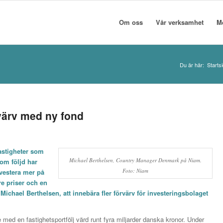
Om oss
Vår verksamhet
M
Du är här:
Starts
rvärv med ny fond
astigheter som
Michael Berthelsen, Country Manager Denmark på Niam.
som följd har
Foto: Niam
nvestera mer på
e priser och en
ichael Berthelsen, att innebära fler förvärv för investeringsbolaget
d en fastighetsportfölj värd runt fyra miljarder danska kronor. Under