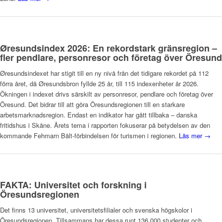
Øresundsindex 2026: En rekordstark gränsregion –
fler pendlare, personresor och företag över Öresund
Øresundsindexet har stigit till en ny nivå från det tidigare rekordet på 112
förra året, då Øresundsbron fyllde 25 år, till 115 indexenheter år 2026.
Ökningen i indexet drivs särskilt av personresor, pendlare och företag över
Öresund. Det bidrar till att göra Öresundsregionen till en starkare
arbetsmarknadsregion. Endast en indikator har gått tillbaka – danska
fritidshus i Skåne. Årets tema i rapporten fokuserar på betydelsen av den
kommande Fehmarn Bält-förbindelsen för turismen i regionen.
Läs mer →
FAKTA: Universitet och forskning i
Öresundsregionen
Det finns 13 universitet, universitetsfilialer och svenska högskolor i
Öresundsregionen. Tillsammans har dessa runt 136 000 studenter och