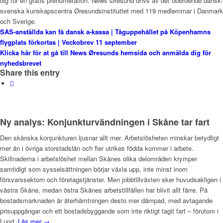
dig för en gratis prenumeration. News Øresund drivs av det oberoende dansk-
svenska kunskapscentra Øresundsinstituttet med 119 medlemmar i Danmark
och Sverige.
SAS-anställda kan få dansk a-kassa | Tåguppehållet på Köpenhamns
flygplats förkortas | Veckobrev 11 september
Klicka här för at gå till News Øresunds hemsida och anmälda dig för
nyhedsbrevet
Share this entry
Ny analys: Konjunkturvändningen i Skåne tar fart
Den skånska konjunkturen ljusnar allt mer. Arbetslösheten minskar betydligt
mer än i övriga storstadslän och fler utrikes födda kommer i arbete.
Skillnaderna i arbetslöshet mellan Skånes olika delområden krymper
samtidigt som sysselsättningen börjar växla upp, inte minst inom
försvarssektorn och företagstjänster. Men jobbtillväxten sker huvudsakligen i
västra Skåne, medan östra Skånes arbetstillfällen har blivit allt färre. På
bostadsmarknaden är återhämtningen desto mer dämpad, med avtagande
prisuppgångar och ett bostadsbyggande som inte riktigt tagit fart – förutom i
Lund.
Läs mer →