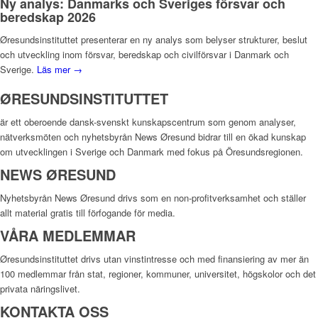
Ny analys: Danmarks och Sveriges försvar och
beredskap 2026
Øresundsinstituttet presenterar en ny analys som belyser strukturer, beslut
och utveckling inom försvar, beredskap och civilförsvar i Danmark och
Sverige.
Läs mer →
ØRESUNDSINSTITUTTET
är ett oberoende dansk-svenskt kunskapscentrum som genom analyser,
nätverksmöten och nyhetsbyrån News Øresund bidrar till en ökad kunskap
om utvecklingen i Sverige och Danmark med fokus på Öresundsregionen.
NEWS ØRESUND
Nyhetsbyrån News Øresund drivs som en non-profitverksamhet och ställer
allt material gratis till förfogande för media.
VÅRA MEDLEMMAR
Øresundsinstituttet drivs utan vinst­intresse och med finansiering av mer än
100 medlemmar från stat, regioner, kommuner, universitet, högskolor och det
privata näringslivet.
KONTAKTA OSS